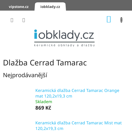
Přejít
vipstone.cz
iobklady.cz
na
obsah
NÁKUP
KOŠÍK
Hodnocení
obchodu
Zaslání
vzorků
Dlažba Cerrad Tamarac
KERAMICKÉ
OBKLADY
Nejprodávanější
KERAMICKÉ
Keramická dlažba Cerrad Tamarac Orange
DLAŽBY
mat 120,2x19,3 cm
Skladem
SCHODOVKY
869 Kč
KERAMICKÉ
Keramická dlažba Cerrad Tamarac Mist mat
PARAPETY
120,2x19,3 cm