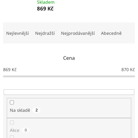
Skladem
NEJLEVNĚJŠÍ
OBKLADY
869 Kč
SÉRIE
OBKLADŮ
Ř
A
a
DLAŽEB
Nejlevnější
Nejdražší
Nejprodávanější
Abecedně
z
e
Naše
n
prodejna
Cena
í
p
Značky
869
Kč
870
Kč
r
o
Přihlášení
d
u
k
t
Na skladě
2
ů
Akce
0