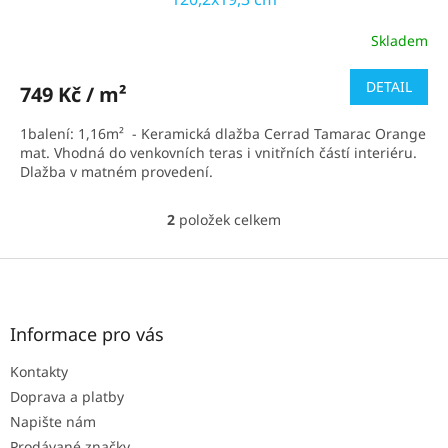
Skladem
DETAIL
749 Kč / m²
1balení: 1,16m² - Keramická dlažba Cerrad Tamarac Orange
mat. Vhodná do venkovních teras i vnitřních částí interiéru.
Dlažba v matném provedení.
2
položek celkem
O
v
l
Z
á
á
d
p
a
a
Informace pro vás
c
t
í
Kontakty
í
p
r
Doprava a platby
v
Napište nám
k
Prodávané značky