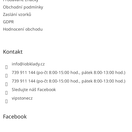
y
Obchodní podmínky
v
ý
Zaslání vzorků
p
GDPR
i
Hodnocení obchodu
s
u
Kontakt
info
@
iobklady.cz
739 911 144 (po-čt 8:00-15:00 hod., pátek 8:00-13:00 hod.)
739 911 144 (po-čt 8:00-15:00 hod., pátek 8:00-13:00 hod.)
Sledujte náš Facebook
vipstonecz
Facebook