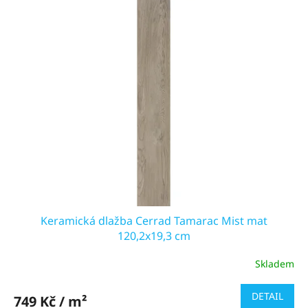
ý
p
i
s
p
r
o
d
u
k
t
ů
Keramická dlažba Cerrad Tamarac Mist mat
120,2x19,3 cm
Skladem
DETAIL
749 Kč / m²