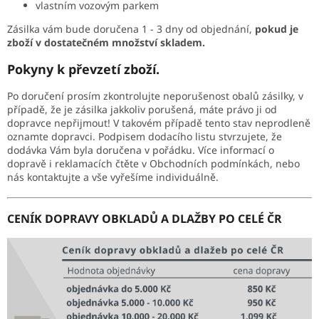
vlastním vozovým parkem
NEJLEVNĚJŠÍ
OBKLADY
Zásilka vám bude doručena 1 - 3 dny od objednání,
pokud je
zboží v dostatečném množství skladem.
SÉRIE
OBKLADŮ
A
Pokyny k převzetí zboží.
DLAŽEB
Po doručení prosím zkontrolujte neporušenost obalů zásilky, v
případě, že je zásilka jakkoliv porušená, máte právo ji od
Naše
dopravce nepřijmout! V takovém případě tento stav neprodleně
prodejna
oznamte dopravci. Podpisem dodacího listu stvrzujete, že
dodávka Vám byla doručena v pořádku. Více informací o
Značky
dopravě i reklamacích čtěte v Obchodních podmínkách, nebo
nás kontaktujte a vše vyřešíme individuálně.
Přihlášení
CENÍK DOPRAVY OBKLADŮ A DLAŽBY PO CELÉ ČR