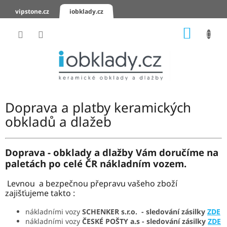
Přejít
vipstone.cz
iobklady.cz
na
obsah
NÁKUP
KOŠÍK
Hodnocení
obchodu
Zaslání
vzorků
Doprava a platby keramických
KERAMICKÉ
obkladů a dlažeb
OBKLADY
KERAMICKÉ
Doprava -
obklady a dlažby Vám doručíme na
DLAŽBY
paletách po celé ČR nákladním vozem.
Levnou a bezpečnou přepravu vašeho zboží
SCHODOVKY
zajišťujeme takto :
KERAMICKÉ
PARAPETY
nákladními vozy
SCHENKER s.r.o. - sledování zásilky
ZDE
nákladními vozy
ČESKÉ POŠTY a.s - sledování zásilky
ZDE