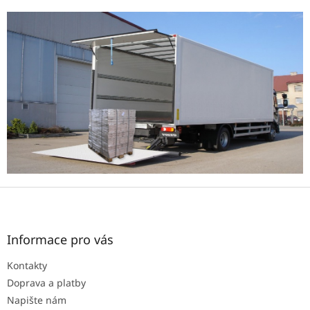
Z
á
p
a
Informace pro vás
t
Kontakty
í
Doprava a platby
Napište nám