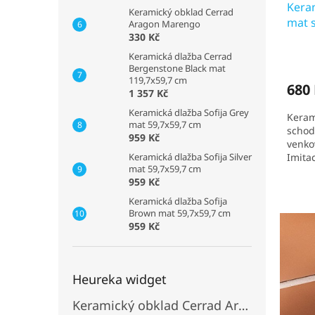
Kera
Keramický obklad Cerrad
mat 
Aragon Marengo
330 Kč
Keramická dlažba Cerrad
Bergenstone Black mat
119,7x59,7 cm
680
1 357 Kč
Keramická dlažba Sofija Grey
Keram
mat 59,7x59,7 cm
schod
959 Kč
venkov
Keramická dlažba Sofija Silver
Imita
mat 59,7x59,7 cm
Čekac
959 Kč
Keramická dlažba Sofija
Brown mat 59,7x59,7 cm
959 Kč
Heureka widget
Keramický obklad Cerrad Aragon Savana