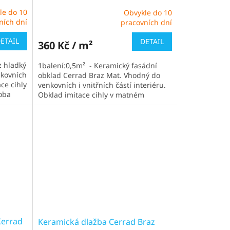
le do 10
Obvykle do 10
Průměrné
ních dní
pracovních dní
hodnocení
produktu
ETAIL
DETAIL
360 Kč / m²
je
5,0
z hladký
1balení:0,5m² - Keramický fasádní
z
nkovních
obklad Cerrad Braz Mat. Vhodný do
5
ace cihly
venkovních i vnitřních částí interiéru.
hvězdiček.
oba
Obklad imitace cihly v matném
provedení. Čekací doba...
Cerrad
Keramická dlažba Cerrad Braz