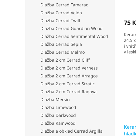
Dlažba Cerrad Tamarac
Prům
Dlažba Cerrad Veida
hodno
produ
Dlažba Cerrad Twill
75 K
je
Dlažba Cerrad Guardian Wood
5,0
Keram
z
Dlažba Cerrad Sentimental Wood
24,5 
5
Dlažba Cerrad Sepia
i vnit
hvězd
v les
Dlažba Cerrad Malmo
obvyk
Dlažba 2 cm Cerrad Cliff
Dlažba 2 cm Cerrad Verness
Dlažba 2 cm Cerrad Arragos
Dlažba 2 cm Cerrad Stratic
Dlažba 2 cm Cerrad Ragaya
Dlažba Mersin
Dlažba Limewood
Dlažba Darkwood
Dlažba Rainwood
Kera
Dlažba a obklad Cerrad Argilla
hladk