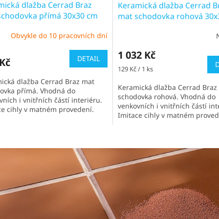
mická dlažba Cerrad Braz
Keramická dlažba Cerrad B
schodovka přímá 30x30 cm
mat schodovka rohová 30x
Obvykle do 10 pracovních dní
1 032 Kč
DETAIL
 Kč
D
Měrná
129 Kč / 1 ks
cena:
ická dlažba Cerrad Braz mat
Keramická dlažba Cerrad Braz
ovka přímá. Vhodná do
schodovka rohová. Vhodná do
ních i vnitřních částí interiéru.
venkovních i vnitřních částí int
ce cihly v matném provedení.
Imitace cihly v matném proved
í doba obvykle 1-2 týdny
O
v
l
á
d
a
c
í
p