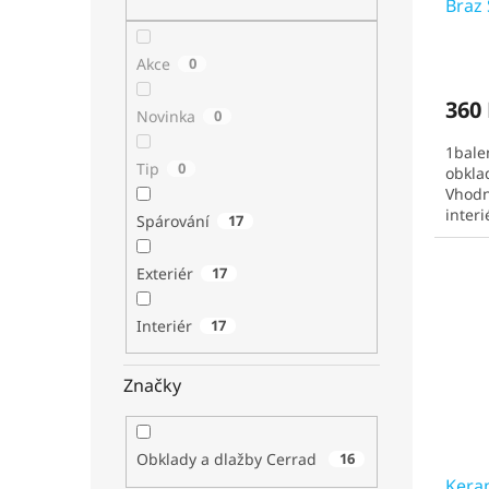
Braz
Prům
Akce
0
hodno
produ
360 
je
Novinka
0
5,0
1bale
z
Tip
0
obkla
5
Vhodn
hvězd
interi
Spárování
17
matné
Exteriér
17
Interiér
17
Značky
Obklady a dlažby Cerrad
16
Kera