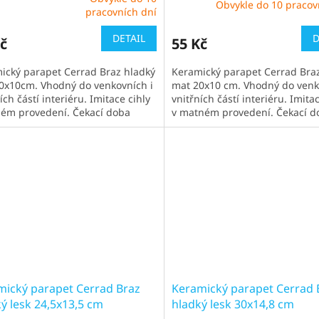
Obvykle do 10 pracov
ěrné
pracovních dní
cení
ktu
DETAIL
D
č
55 Kč
ický parapet Cerrad Braz hladký
Keramický parapet Cerrad Bra
20x10cm. Vhodný do venkovních i
mat 20x10 cm. Vhodný do venk
ích částí interiéru. Imitace cihly
vnitřních částí interiéru. Imita
iček.
klém provedení. Čekací doba
v matném provedení. Čekací d
le 1-2 týdny
obvykle 1-2 týdny
mický parapet Cerrad Braz
Keramický parapet Cerrad 
ý lesk 24,5x13,5 cm
hladký lesk 30x14,8 cm