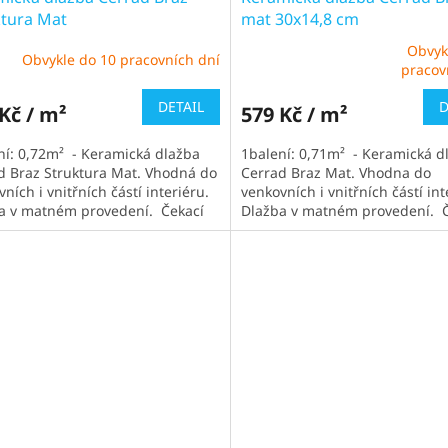
ktura Mat
mat 30x14,8 cm
Obvyk
Obvykle do 10 pracovních dní
Průměrné
pracov
hodnocení
produktu
DETAIL
D
Kč / m²
579 Kč / m²
je
5,0
ní: 0,72m² - Keramická dlažba
1balení: 0,71m² - Keramická d
z
d Braz Struktura Mat. Vhodná do
Cerrad Braz Mat. Vhodna do
5
ních i vnitřních částí interiéru.
venkovních i vnitřních částí int
hvězdiček.
a v matném provedení. Čekací
Dlažba v matném provedení. 
bvykle 1-2...
doba cca 1-2 týdny