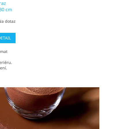
raz
30 cm
Na dotaz
ETAIL
 mat
eriéru.
ení.