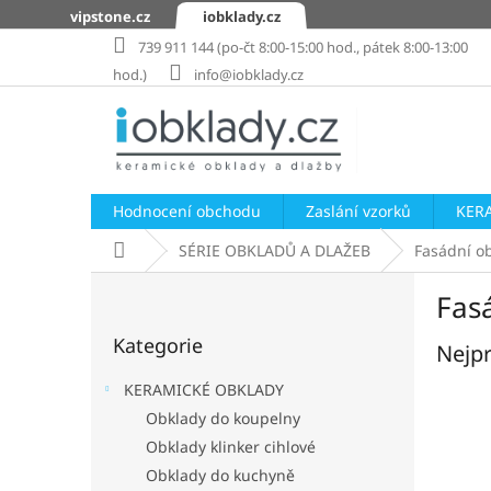
Přejít
vipstone.cz
iobklady.cz
na
739 911 144 (po-čt 8:00-15:00 hod., pátek 8:00-13:00
obsah
hod.)
info@iobklady.cz
Hodnocení obchodu
Zaslání vzorků
KER
Domů
SÉRIE OBKLADŮ A DLAŽEB
Fasádní ob
P
Fas
o
Přeskočit
s
Kategorie
kategorie
Nejpr
t
r
KERAMICKÉ OBKLADY
a
Obklady do koupelny
n
Obklady klinker cihlové
n
í
Obklady do kuchyně