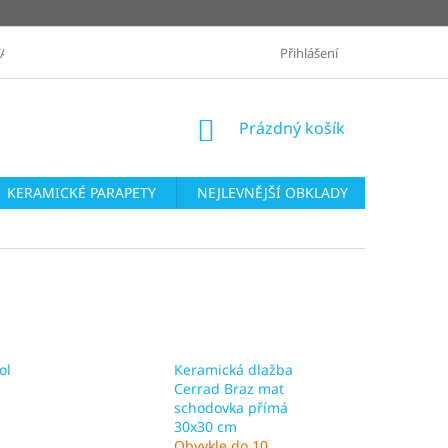
ANÉ ZNAČKY
OBCHODNÍ PODMÍNKY
Přihlášení
ZASLÁNÍ VZORKŮ
NÁKUPNÍ
Prázdný košík
KOŠÍK
KERAMICKÉ PARAPETY
NEJLEVNĚJŠÍ OBKLADY
SÉRIE O
ol
Keramická dlažba
Cerrad Braz mat
schodovka přímá
30x30 cm
Obvykle do 10