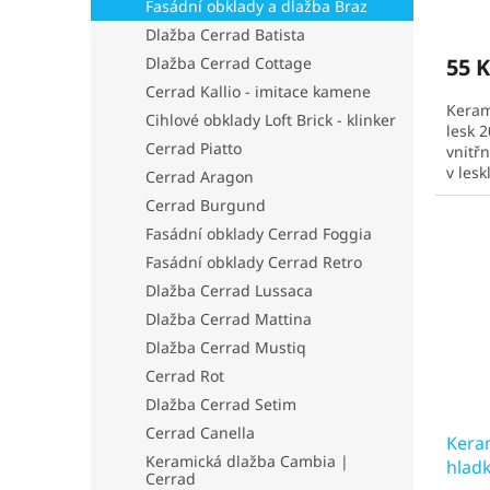
Fasádní obklady a dlažba Braz
Prům
hodno
Dlažba Cerrad Batista
produ
55 K
Dlažba Cerrad Cottage
je
Cerrad Kallio - imitace kamene
5,0
Keram
z
Cihlové obklady Loft Brick - klinker
lesk 
5
Cerrad Piatto
vnitřn
hvězd
v les
Cerrad Aragon
obvyk
Cerrad Burgund
Fasádní obklady Cerrad Foggia
Fasádní obklady Cerrad Retro
Dlažba Cerrad Lussaca
Dlažba Cerrad Mattina
Dlažba Cerrad Mustiq
Cerrad Rot
Dlažba Cerrad Setim
Cerrad Canella
Kera
Keramická dlažba Cambia |
hladk
Cerrad