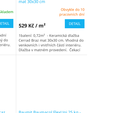
mat 30x30 cm
Obvykle do 10
Skladem
Průměrné
pracovních dní
hodnocení
produktu
ETAIL
DETAIL
529 Kč / m²
je
5,0
ádní
1balení: 0,72m² - Keramická dlažba
z
ný do
Cerrad Braz mat 30x30 cm. Vhodná do
5
eriéru.
venkovních i vnitřních částí interiéru.
hvězdiček.
Dlažba v matném provedení. Čekací
doba obvykle 1-2 týdny
raz
Baumit Baumacol FlexUni 25 kg -