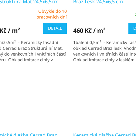
 Struktura Mat 24,5x6,5cm
Braz Lesk 24,5x6,5 cm
Obvykle do 10
ěrné
Průměrné
pracovních dní
cení
hodnocení
ktu
produktu
DETAIL
D
Kč / m²
460 Kč / m²
je
4,6
ní:0,5m² - Keramický fasádní
1balení:0,5m² - Keramický fas
z
d Cerrad Braz Strukturální Mat.
obklad Cerrad Braz lesk. Vhod
5
ý do venkovních i vnitřních částí
venkovních i vnitřních částí int
iček.
hvězdiček.
éru. Obklad imitace cihly v
Obklad imitace cihly v lesklém
m strukturálním...
provedení.
mická dlažba Cerrad Braz
Keramická dlažba Cerrad B