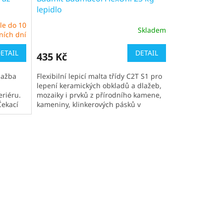
lepidlo
le do 10
Skladem
Průměrné
ních dní
hodnocení
produktu
ETAIL
DETAIL
435 Kč
je
5,0
lažba
Flexibilní lepicí malta třídy C2T S1 pro
z
lepení keramických obkladů a dlažeb,
5
eriéru.
mozaiky i prvků z přírodního kamene,
hvězdiček.
Čekací
kameniny, klinkerových pásků v
exteriéru i interiéru.