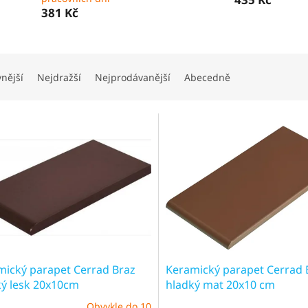
381 Kč
vnější
Nejdražší
Nejprodávanější
Abecedně
mický parapet Cerrad Braz
Keramický parapet Cerrad 
ký lesk 20x10cm
hladký mat 20x10 cm
Obvykle do 10