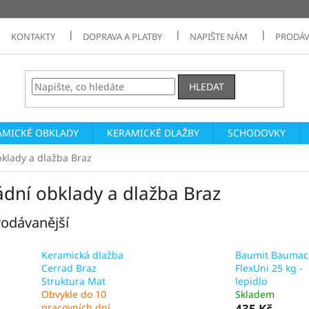
KONTAKTY
DOPRAVA A PLATBY
NAPIŠTE NÁM
PRODÁV
HLEDAT
AMICKÉ OBKLADY
KERAMICKÉ DLAŽBY
SCHODOVKY
klady a dlažba Braz
ádní obklady a dlažba Braz
odávanější
Keramická dlažba
Baumit Baumac
Cerrad Braz
FlexUni 25 kg -
Struktura Mat
lepidlo
Obvykle do 10
Skladem
pracovních dní
435 Kč