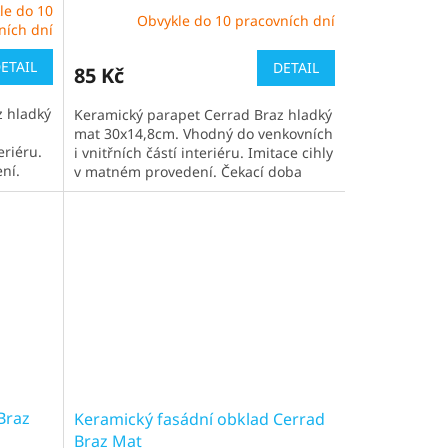
le do 10
Obvykle do 10 pracovních dní
ních dní
ETAIL
DETAIL
85 Kč
z hladký
Keramický parapet Cerrad Braz hladký
mat 30x14,8cm. Vhodný do venkovních
eriéru.
i vnitřních částí interiéru. Imitace cihly
ní.
v matném provedení. Čekací doba
obvykle 1-2 týdny
Braz
Keramický fasádní obklad Cerrad
Braz Mat