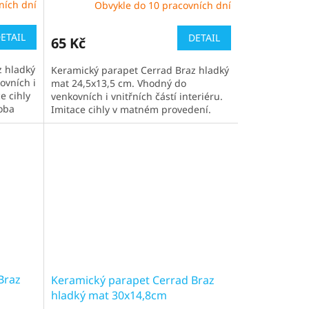
ních dní
Obvykle do 10 pracovních dní
ETAIL
DETAIL
65 Kč
z hladký
Keramický parapet Cerrad Braz hladký
ovních i
mat 24,5x13,5 cm. Vhodný do
ce cihly
venkovních i vnitřních částí interiéru.
oba
Imitace cihly v matném provedení.
Čekací doba obvykle 1-2 týdny
Braz
Keramický parapet Cerrad Braz
hladký mat 30x14,8cm