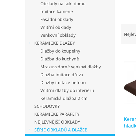
p
Obklady na sokl domu
a
Imitace kamene
n
Fasádní obklady
e
Ř
Vnitřní obklady
l
a
Nejle
Venkovní obklady
z
KERAMICKÉ DLAŽBY
e
Dlažby do koupelny
V
n
ý
Dlažba do kuchyně
í
p
p
Mrazuvzdorné venkoví dlažby
i
r
Dlažba imitace dřeva
s
o
Dlažby imitace betonu
p
d
Vnitřní dlažby do interiéru
r
u
Keramická dlažba 2 cm
o
k
d
t
SCHODOVKY
u
ů
KERAMICKÉ PARAPETY
Kera
k
NEJLEVNĚJŠÍ OBKLADY
hlad
t
SÉRIE OBKLADŮ A DLAŽEB
ů