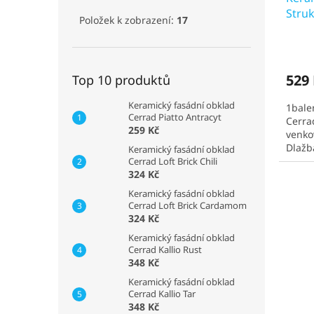
Stru
Položek k zobrazení:
17
529 
Top 10 produktů
Keramický fasádní obklad
1bale
Cerrad Piatto Antracyt
Cerra
259 Kč
venkov
Dlažb
Keramický fasádní obklad
doba o
Cerrad Loft Brick Chili
324 Kč
Keramický fasádní obklad
Cerrad Loft Brick Cardamom
324 Kč
Keramický fasádní obklad
Cerrad Kallio Rust
348 Kč
Keramický fasádní obklad
Cerrad Kallio Tar
348 Kč