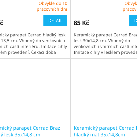
Obvykle do 10
Obvyk
ěrné
Průměrné
pracovních dní
pracov
cení
hodnocení
ktu
produktu
DETAIL
D
č
85 Kč
je
5,0
ický parapet Cerrad hladký lesk
Keramický parapet Cerrad Bra
z
x 13,5 cm. Vhodný do venkovních
lesk 30x14,8 cm. Vhodný do
5
řních částí interiéru. Imitace cihly
venkovních i vnitřních částí int
iček.
hvězdiček.
klém provedení. Čekací doba
Imitace cihly v lesklém provede
le 1-2 týdny
Čekací doba obvykle 1-2 týdny
mický parapet Cerrad Braz
Keramický parapet Cerrad 
ý lesk 35x14,8 cm
hladký mat 35x14,8cm