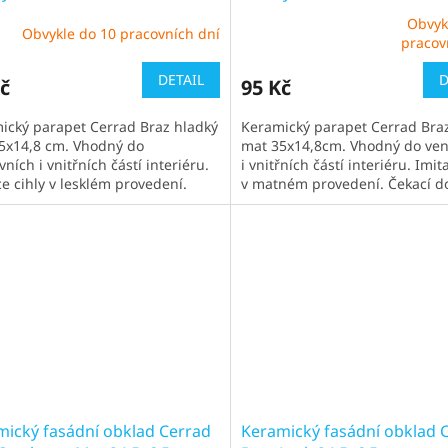
Obvyk
Obvykle do 10 pracovních dní
Průměrné
pracov
hodnocení
produktu
DETAIL
D
č
95 Kč
je
5,0
ický parapet Cerrad Braz hladký
Keramický parapet Cerrad Bra
z
35x14,8 cm. Vhodný do
mat 35x14,8cm. Vhodný do ve
5
ních i vnitřních částí interiéru.
i vnitřních částí interiéru. Imit
hvězdiček.
ce cihly v lesklém provedení.
v matném provedení. Čekací d
í doba obvykle 1-2 týdny
obvykle 1-2 týdny Ve...
mický fasádní obklad Cerrad
Keramický fasádní obklad 