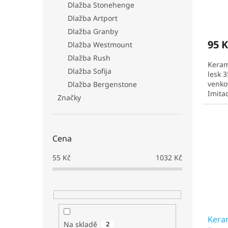
Dlažba Stonehenge
Dlažba Artport
Dlažba Granby
95 K
Dlažba Westmount
Dlažba Rush
Keram
Dlažba Sofija
lesk 
venkov
Dlažba Bergenstone
Imita
Značky
Čekac
Cena
55
Kč
1032
Kč
Kera
Na skladě
2