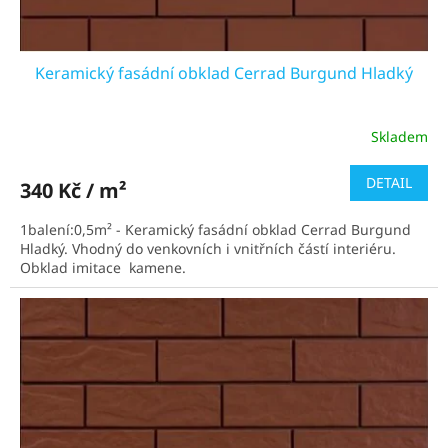
ů
Keramický fasádní obklad Cerrad Burgund Hladký
Skladem
Průměrné
hodnocení
produktu
DETAIL
340 Kč / m²
je
4,7
1balení:0,5m² - Keramický fasádní obklad Cerrad Burgund
z
Hladký. Vhodný do venkovních i vnitřních částí interiéru.
5
Obklad imitace kamene.
hvězdiček.