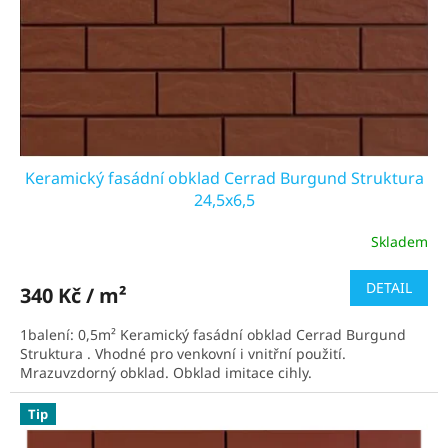
Keramický fasádní obklad Cerrad Burgund Struktura
24,5x6,5
Skladem
Průměrné
hodnocení
produktu
DETAIL
340 Kč / m²
je
4,2
1balení: 0,5m² Keramický fasádní obklad Cerrad Burgund
z
Struktura . Vhodné pro venkovní i vnitřní použití.
5
Mrazuvzdorný obklad. Obklad imitace cihly.
hvězdiček.
Tip