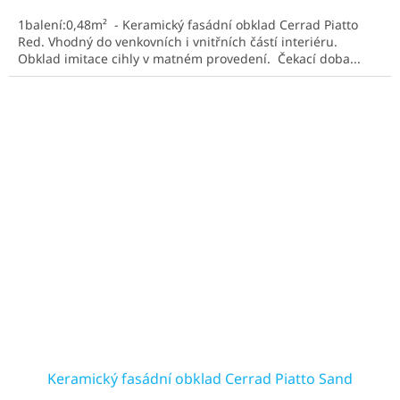
4,5
1balení:0,48m² - Keramický fasádní obklad Cerrad Piatto
z
Red. Vhodný do venkovních i vnitřních částí interiéru.
5
Obklad imitace cihly v matném provedení. Čekací doba...
hvězdiček.
Keramický fasádní obklad Cerrad Piatto Sand