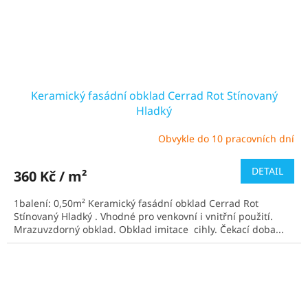
Keramický fasádní obklad Cerrad Rot Stínovaný
Hladký
Obvykle do 10 pracovních dní
Průměrné
hodnocení
produktu
DETAIL
360 Kč / m²
je
5,0
1balení: 0,50m² Keramický fasádní obklad Cerrad Rot
z
Stínovaný Hladký . Vhodné pro venkovní i vnitřní použití.
5
Mrazuvzdorný obklad. Obklad imitace cihly. Čekací doba...
hvězdiček.