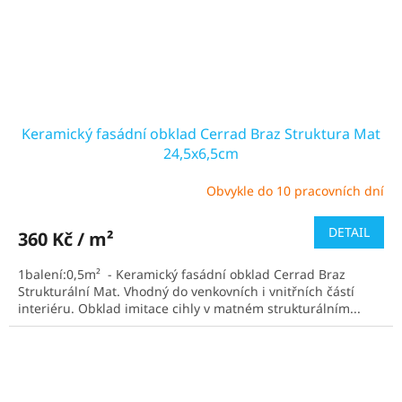
Keramický fasádní obklad Cerrad Braz Struktura Mat
24,5x6,5cm
Obvykle do 10 pracovních dní
Průměrné
hodnocení
produktu
DETAIL
360 Kč / m²
je
5,0
1balení:0,5m² - Keramický fasádní obklad Cerrad Braz
z
Strukturální Mat. Vhodný do venkovních i vnitřních částí
5
interiéru. Obklad imitace cihly v matném strukturálním...
hvězdiček.