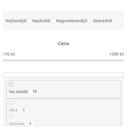
Ř
a
Nejlevnější
Nejdražší
Nejprodávanější
Abecedně
z
e
n
Cena
í
p
170
Kč
1099
Kč
r
o
d
u
k
t
Na skladě
13
ů
Akce
0
Novinka
0