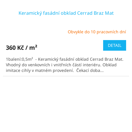
Keramický fasádní obklad Cerrad Braz Mat
Obvykle do 10 pracovních dní
Průměrné
hodnocení
produktu
DETAIL
360 Kč / m²
je
5,0
1balení:0,5m² - Keramický fasádní obklad Cerrad Braz Mat.
z
Vhodný do venkovních i vnitřních částí interiéru. Obklad
5
imitace cihly v matném provedení. Čekací doba...
hvězdiček.