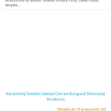
Mrazuvzdorný obklad. Obklad imitace cihly. Čekací doba
hvězdiček.
obvykle...
Keramický fasádní obklad Cerrad Burgund Stínovaný
Struktura
Obvykle do 10 pracovních dní
Průměrné