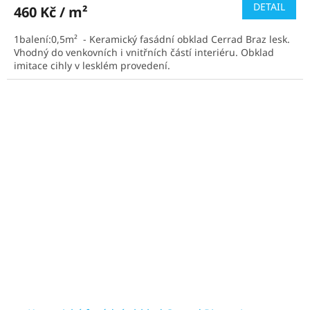
produktu
DETAIL
460 Kč / m²
je
4,6
1balení:0,5m² - Keramický fasádní obklad Cerrad Braz lesk.
z
Vhodný do venkovních i vnitřních částí interiéru. Obklad
5
imitace cihly v lesklém provedení.
hvězdiček.