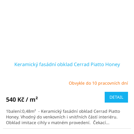
Keramický fasádní obklad Cerrad Piatto Honey
Obvykle do 10 pracovních dní
Průměrné
hodnocení
produktu
DETAIL
540 Kč / m²
je
5,0
1balení:0,48m² - Keramický fasádní obklad Cerrad Piatto
z
Honey. Vhodný do venkovních i vnitřních částí interiéru.
5
Obklad imitace cihly v matném provedení. Čekací...
hvězdiček.