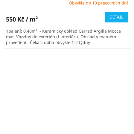
Obvykle do 10 pracovních dní
Průměrné
hodnocení
produktu
DETAIL
550 Kč / m²
je
5,0
1balení: 0,48m² - Keramický obklad Cerrad Argilla Mocca
z
mat. Vhodný do exteriéru i interiéru. Obklad v matném
5
provedení. Čekací doba obvykle 1-2 týdny
hvězdiček.