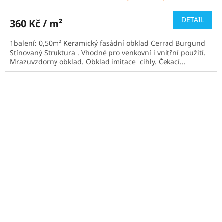
hodnocení
produktu
DETAIL
360 Kč / m²
je
5,0
1balení: 0,50m² Keramický fasádní obklad Cerrad Burgund
z
Stínovaný Struktura . Vhodné pro venkovní i vnitřní použití.
5
Mrazuvzdorný obklad. Obklad imitace cihly. Čekací...
hvězdiček.