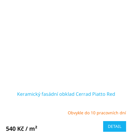
Keramický fasádní obklad Cerrad Piatto Red
Obvykle do 10 pracovních dní
Průměrné
hodnocení
produktu
DETAIL
540 Kč / m²
je