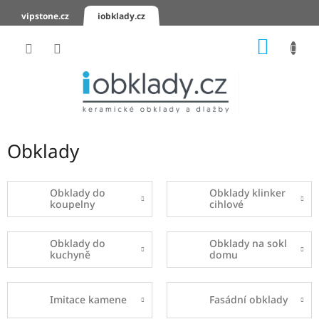
Přejít
vipstone.cz
iobklady.cz
na
obsah
NÁKUP
KOŠÍK
Hodnocení
obchodu
Zaslání
vzorků
Obklady
KERAMICKÉ
OBKLADY
Obklady do
Obklady klinker
koupelny
cihlové
KERAMICKÉ
DLAŽBY
Obklady do
Obklady na sokl
kuchyně
domu
SCHODOVKY
KERAMICKÉ
PARAPETY
Imitace kamene
Fasádní obklady