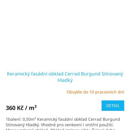
Keramický fasádní obklad Cerrad Burgund Stínovaný
Hladký
Obvykle do 10 pracovních dní
Průměrné
hodnocení
produktu
DETAIL
360 Kč / m²
je
5,0
1balení: 0,50m² Keramický fasádní obklad Cerrad Burgund
z
Stínovaný Hladký. Vhodné pro venkovní i vnitřní použití.
5