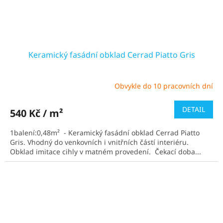
Keramický fasádní obklad Cerrad Piatto Gris
Obvykle do 10 pracovních dní
Průměrné
hodnocení
produktu
DETAIL
540 Kč / m²
je
5,0
1balení:0,48m² - Keramický fasádní obklad Cerrad Piatto
z
Gris. Vhodný do venkovních i vnitřních částí interiéru.
5
Obklad imitace cihly v matném provedení. Čekací doba...
hvězdiček.