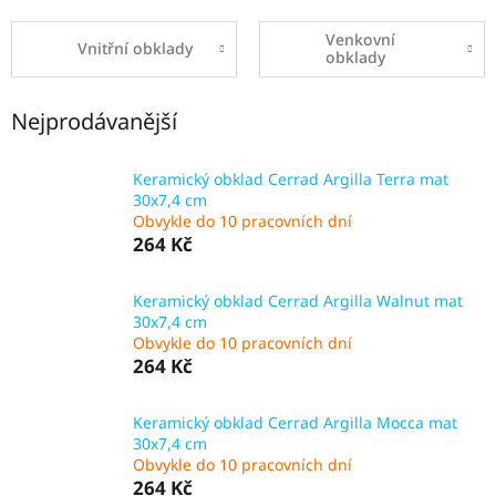
NEJLEVNĚJŠÍ
OBKLADY
Venkovní
Vnitřní obklady
obklady
SÉRIE
OBKLADŮ
A
DLAŽEB
Nejprodávanější
Naše
Keramický obklad Cerrad Argilla Terra mat
prodejna
30x7,4 cm
Obvykle do 10 pracovních dní
Značky
264 Kč
Přihlášení
Keramický obklad Cerrad Argilla Walnut mat
30x7,4 cm
Obvykle do 10 pracovních dní
264 Kč
Keramický obklad Cerrad Argilla Mocca mat
30x7,4 cm
Obvykle do 10 pracovních dní
264 Kč