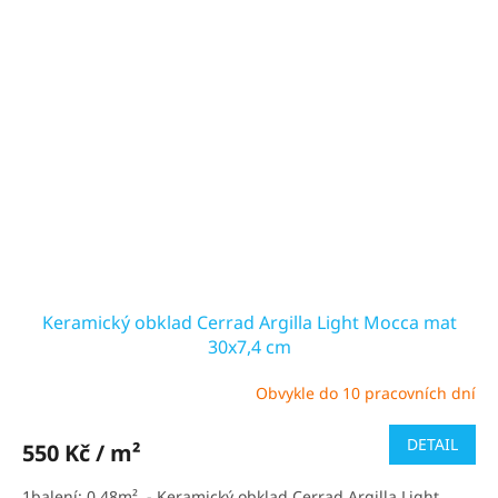
Keramický obklad Cerrad Argilla Light Mocca mat
30x7,4 cm
Obvykle do 10 pracovních dní
Průměrné
hodnocení
produktu
DETAIL
550 Kč / m²
je
5,0
1balení: 0,48m² - Keramický obklad Cerrad Argilla Light