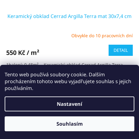
Keramický obklad Cerrad Argilla Terra mat 30x7,4 cm
Obvykle do 10 pracovních dní
Průměrné
hodnocení
produktu
DETAIL
550 Kč / m²
je
5,0
1balení: 0,48m² - Keramický obklad Cerrad Argilla Terra
z
mat. Vhodný do exteriéru i interiéru. Obklad v matném
5
Tento web používá soubory cookie. Dalším
provedení. Čekací doba obvykle 1-2 týdny
hvězdiček.
procházením tohoto webu vyjadřujete souhlas s jejich
používáním.
Nastavení
Souhlasím