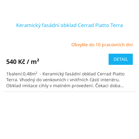
Keramický fasádní obklad Cerrad Piatto Terra
Obvykle do 10 pracovních dní
Průměrné
hodnocení
produktu
DETAIL
540 Kč / m²
je
4,0
1balení:0,48m² - Keramický fasádní obklad Cerrad Piatto
z
Terra. Vhodný do venkovních i vnitřních částí interiéru.
5
Obklad imitace cihly v matném provedení. Čekací doba...
hvězdiček.