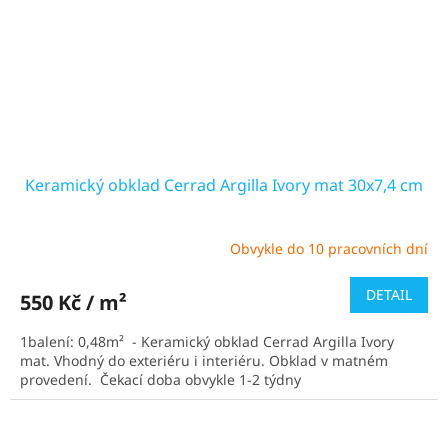
Keramický obklad Cerrad Argilla Ivory mat 30x7,4 cm
Obvykle do 10 pracovních dní
Průměrné
hodnocení
produktu
DETAIL
550 Kč / m²
je
5,0
1balení: 0,48m² - Keramický obklad Cerrad Argilla Ivory
z
mat. Vhodný do exteriéru i interiéru. Obklad v matném
5
provedení. Čekací doba obvykle 1-2 týdny
hvězdiček.