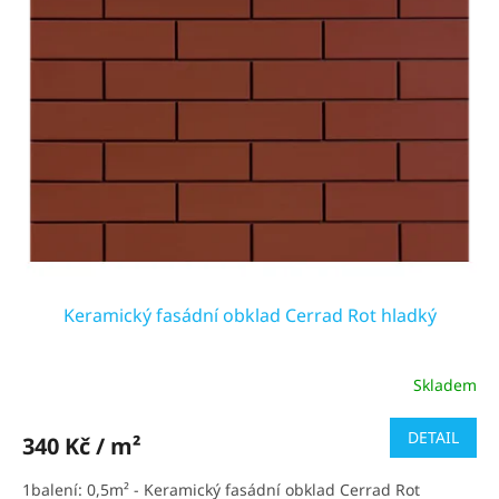
Keramický fasádní obklad Cerrad Rot hladký
Skladem
Průměrné
hodnocení
produktu
DETAIL
340 Kč / m²
je
3,9
1balení: 0,5m² - Keramický fasádní obklad Cerrad Rot
z