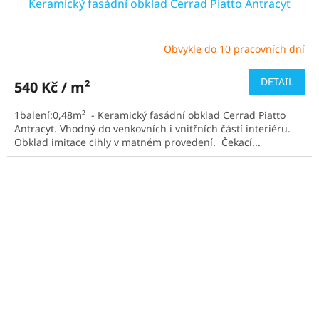
Keramický fasádní obklad Cerrad Piatto Antracyt
Obvykle do 10 pracovních dní
Průměrné
hodnocení
produktu
DETAIL
540 Kč / m²
je
4,2
1balení:0,48m² - Keramický fasádní obklad Cerrad Piatto
z
Antracyt. Vhodný do venkovních i vnitřních částí interiéru.
5
Obklad imitace cihly v matném provedení. Čekací...
hvězdiček.