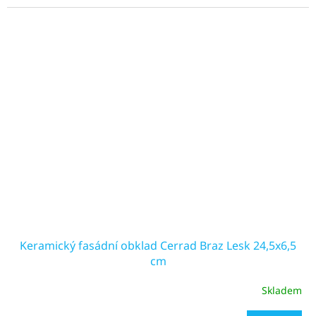
Keramický fasádní obklad Cerrad Braz Lesk 24,5x6,5
cm
Skladem
Průměrné
hodnocení