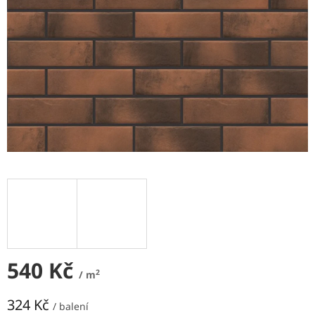
NEJLEVNĚJŠÍ
OBKLADY
SÉRIE
OBKLADŮ
A
DLAŽEB
Naše
prodejna
Značky
Přihlášení
540 Kč
2
/ m
324 Kč
/ balení