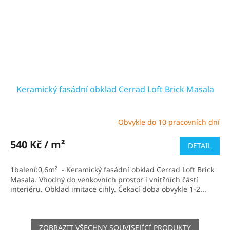
Keramický fasádní obklad Cerrad Loft Brick Masala
Obvykle do 10 pracovních dní
Průměrné
hodnocení
produktu
540 Kč / m²
DETAIL
je
5,0
1balení:0,6m² - Keramický fasádní obklad Cerrad Loft Brick
z
Masala. Vhodný do venkovních prostor i vnitřních částí
5
interiéru. Obklad imitace cihly. Čekací doba obvykle 1-2...
hvězdiček.
ZOBRAZIT VŠECHNY SOUVISEJÍCÍ PRODUKTY