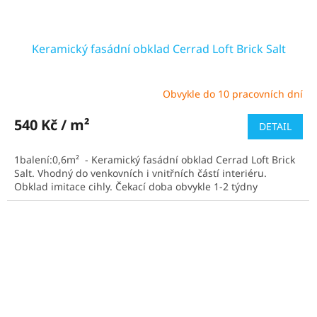
Keramický fasádní obklad Cerrad Loft Brick Salt
Obvykle do 10 pracovních dní
Průměrné
hodnocení
produktu
540 Kč / m²
DETAIL
je
5,0
1balení:0,6m² - Keramický fasádní obklad Cerrad Loft Brick
z
Salt. Vhodný do venkovních i vnitřních částí interiéru.
5
Obklad imitace cihly. Čekací doba obvykle 1-2 týdny
hvězdiček.