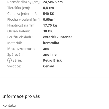
Rozměr dlažby [cm]
:
24,5x6,5 cm
Tloušťka [cm]
:
0,8 cm
Cena za jeden m²
:
540 Kč
Plocha v balení [m²]
:
0,60m²
Hmotnost na 1m²
:
17,75 kg
Obsah balení
:
38 ks.
Použití obkladu
:
exteriér / interiér
Materiál
:
keramika
Mrazuvzdornost
:
ano
Spárování
:
ano i ne
?
Série
:
Retro Brick
Výrobce
:
Cerrad
Z
á
p
a
Informace pro vás
t
Kontakty
í