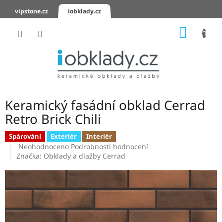
Přejít
vipstone.cz
iobklady.cz
na
obsah
NÁKUP
KOŠÍK
Hodnocení
obchodu
Zaslání
vzorků
Keramický fasádní obklad Cerrad
KERAMICKÉ
Retro Brick Chili
OBKLADY
Spárování
Exteriér
Interiér
Průměrné
KERAMICKÉ
Neohodnoceno
Podrobnosti hodnocení
DLAŽBY
hodnocení
Značka:
Obklady a dlažby Cerrad
produktu
je
SCHODOVKY
0,0
z
KERAMICKÉ
5
PARAPETY
hvězdiček.