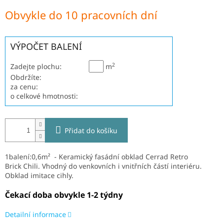
Měrná
Obvykle do 10 pracovních dní
cena:
VÝPOČET BALENÍ
2
Zadejte plochu:
m
Obdržíte:
za cenu:
o celkové hmotnosti:
Přidat do košíku
1balení:0,6m² - Keramický fasádní obklad Cerrad Retro
Brick Chili
. V
hodný do venkovních i vnitřních částí interiéru.
Obklad imitace cihly.
Čekací doba obvykle 1-2 týdny
Detailní informace