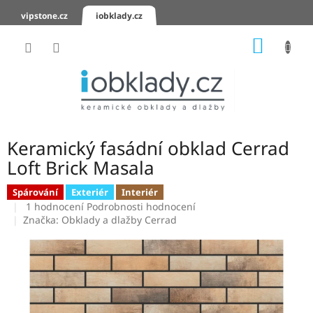
Přejít
vipstone.cz
iobklady.cz
na
obsah
NÁKUP
KOŠÍK
Hodnocení
obchodu
Zaslání
vzorků
Keramický fasádní obklad Cerrad
KERAMICKÉ
Loft Brick Masala
OBKLADY
Spárování
Exteriér
Interiér
Průměrné
KERAMICKÉ
1 hodnocení
Podrobnosti hodnocení
DLAŽBY
hodnocení
Značka:
Obklady a dlažby Cerrad
produktu
je
SCHODOVKY
5,0
z
KERAMICKÉ
5
PARAPETY
hvězdiček.