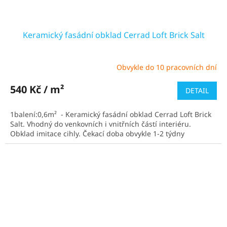
Keramický fasádní obklad Cerrad Loft Brick Salt
Obvykle do 10 pracovních dní
Průměrné
hodnocení
produktu
540 Kč / m²
DETAIL
je
5,0
1balení:0,6m² - Keramický fasádní obklad Cerrad Loft Brick
z
Salt. Vhodný do venkovních i vnitřních částí interiéru.
5
Obklad imitace cihly. Čekací doba obvykle 1-2 týdny
hvězdiček.