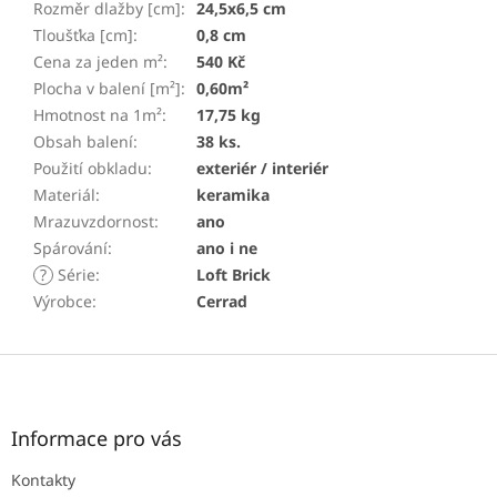
Rozměr dlažby [cm]
:
24,5x6,5 cm
Tloušťka [cm]
:
0,8 cm
Cena za jeden m²
:
540 Kč
Plocha v balení [m²]
:
0,60m²
Hmotnost na 1m²
:
17,75 kg
Obsah balení
:
38 ks.
Použití obkladu
:
exteriér / interiér
Materiál
:
keramika
Mrazuvzdornost
:
ano
Spárování
:
ano i ne
?
Série
:
Loft Brick
Výrobce
:
Cerrad
Z
á
p
a
Informace pro vás
t
Kontakty
í