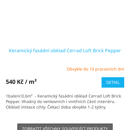
Keramický fasádní obklad Cerrad Loft Brick Pepper
Obvykle do 10 pracovních dní
Průměrné
hodnocení
produktu
540 Kč / m²
DETAIL
je
5,0
1balení:0,6m² - Keramický fasádní obklad Cerrad Loft Brick
z
Pepper. Vhodný do venkovních i vnitřních částí interiéru.
5
Obklad imitace cihly. Čekací doba obvykle 1-2 týdny
hvězdiček.
ZOBRAZIT VŠECHNY SOUVISEJÍCÍ PRODUKTY