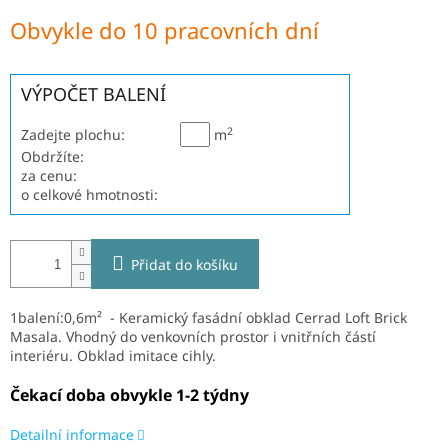
Měrná
Obvykle do 10 pracovních dní
cena:
VÝPOČET BALENÍ
2
Zadejte plochu:
m
Obdržíte:
za cenu:
o celkové hmotnosti:
Přidat do košíku
1balení:0,6m² - Keramický fasádní obklad Cerrad Loft Brick
Masala
. V
hodný do venkovních prostor i vnitřních částí
interiéru. Obklad imitace cihly.
Čekací doba obvykle 1-2 týdny
Detailní informace