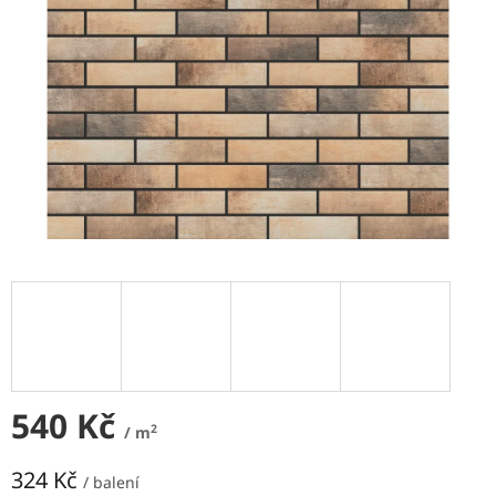
NEJLEVNĚJŠÍ
OBKLADY
SÉRIE
OBKLADŮ
A
DLAŽEB
Naše
prodejna
Značky
Přihlášení
540 Kč
2
/ m
324 Kč
/ balení