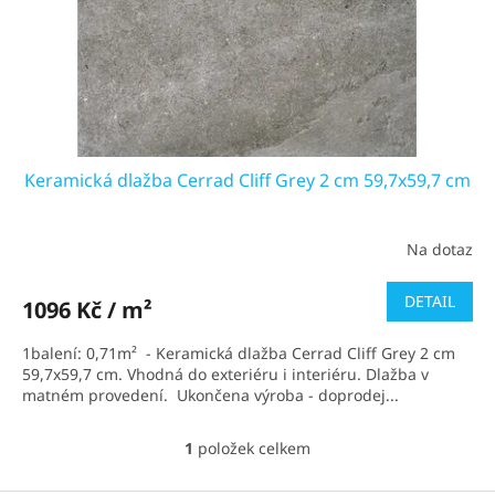
d
u
k
t
ů
Keramická dlažba Cerrad Cliff Grey 2 cm 59,7x59,7 cm
Na dotaz
DETAIL
1096 Kč / m²
1balení: 0,71m² - Keramická dlažba Cerrad Cliff Grey 2 cm
59,7x59,7 cm. Vhodná do exteriéru i interiéru. Dlažba v
matném provedení. Ukončena výroba - doprodej...
1
položek celkem
O
v