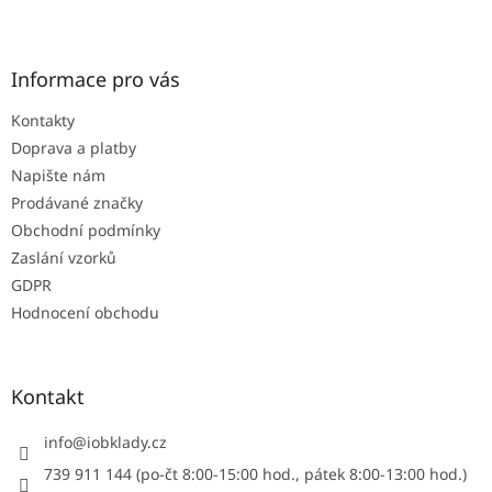
l
Z
á
á
d
p
a
a
Informace pro vás
c
t
í
Kontakty
í
p
r
Doprava a platby
v
Napište nám
k
Prodávané značky
y
Obchodní podmínky
v
ý
Zaslání vzorků
p
GDPR
i
Hodnocení obchodu
s
u
Kontakt
info
@
iobklady.cz
739 911 144 (po-čt 8:00-15:00 hod., pátek 8:00-13:00 hod.)