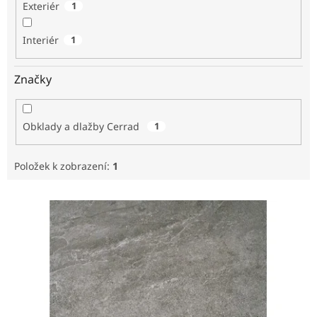
Exteriér
1
Interiér
1
Značky
Obklady a dlažby Cerrad
1
Položek k zobrazení:
1
V
ý
p
i
s
p
r
o