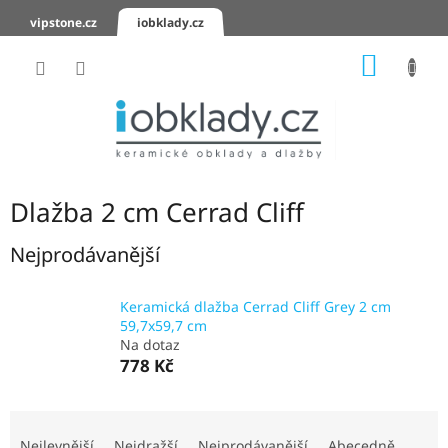
Přejít
vipstone.cz
iobklady.cz
na
obsah
NÁKUP
KOŠÍK
Hodnocení
obchodu
Zaslání
vzorků
Dlažba 2 cm Cerrad Cliff
KERAMICKÉ
OBKLADY
Nejprodávanější
KERAMICKÉ
Keramická dlažba Cerrad Cliff Grey 2 cm
DLAŽBY
59,7x59,7 cm
Na dotaz
SCHODOVKY
778 Kč
KERAMICKÉ
Ř
PARAPETY
a
Nejlevnější
Nejdražší
Nejprodávanější
Abecedně