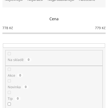
NEJLEVNĚJŠÍ
z
OBKLADY
e
n
SÉRIE
Cena
OBKLADŮ
í
A
p
DLAŽEB
778
Kč
779
Kč
r
o
Naše
d
prodejna
u
k
Značky
t
Na skladě
0
ů
Přihlášení
Akce
0
Novinka
0
Tip
0