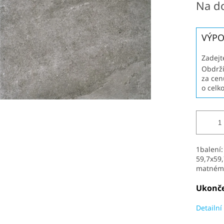
Na d
cena:
VÝPO
Zadejt
Obdrží
za cen
o celk
1balení:
59,7x59
matném 
Ukonče
Detailní