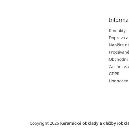
p
a
t
Informa
í
Kontakty
Doprava a
Napište 
Prodávané
Obchodní
Zaslání vz
GDPR
Hodnocen
Copyright 2026
Keramické obklady a dlažby iobkla