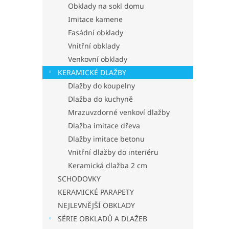
p
Obklady na sokl domu
a
Imitace kamene
n
Fasádní obklady
e
Vnitřní obklady
l
Venkovní obklady
KERAMICKÉ DLAŽBY
Dlažby do koupelny
Dlažba do kuchyně
Mrazuvzdorné venkoví dlažby
Dlažba imitace dřeva
Dlažby imitace betonu
Vnitřní dlažby do interiéru
Keramická dlažba 2 cm
SCHODOVKY
KERAMICKÉ PARAPETY
NEJLEVNĚJŠÍ OBKLADY
SÉRIE OBKLADŮ A DLAŽEB