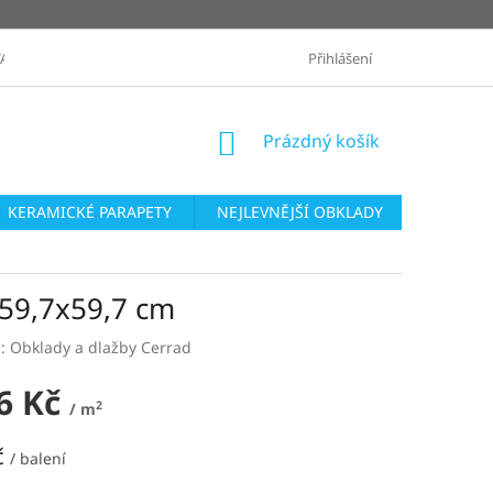
ANÉ ZNAČKY
OBCHODNÍ PODMÍNKY
Přihlášení
ZASLÁNÍ VZORKŮ
NÁKUPNÍ
Prázdný košík
KOŠÍK
KERAMICKÉ PARAPETY
NEJLEVNĚJŠÍ OBKLADY
SÉRIE O
 59,7x59,7 cm
a:
Obklady a dlažby Cerrad
6 Kč
2
/ m
č
/ balení