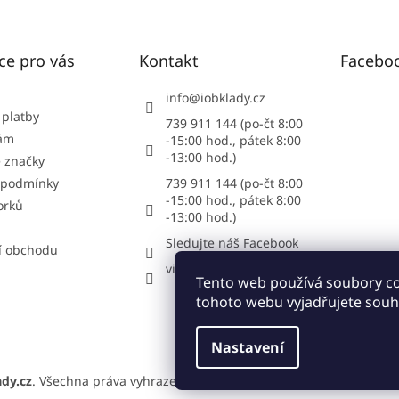
ce pro vás
Kontakt
Facebo
info
@
iobklady.cz
 platby
739 911 144 (po-čt 8:00
nám
-15:00 hod., pátek 8:00
-13:00 hod.)
 značky
 podmínky
739 911 144 (po-čt 8:00
-15:00 hod., pátek 8:00
orků
-13:00 hod.)
Sledujte náš Facebook
í obchodu
vipstonecz
Tento web používá soubory c
tohoto webu vyjadřujete souhl
Nastavení
dy.cz
. Všechna práva vyhrazena.
Upravit nastavení cookies