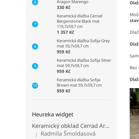
Aragon Marengo
Dlaž
330 Kč
Možn
Keramická dlažba Cerrad
stav
Bergenstone Black mat
119,7x59,7 cm
1 357 Kč
Dlaž
Keramická dlažba Sofija Grey
Dlaž
mat 59,7x59,7 cm
959 Kč
Sam
Keramická dlažba Sofija Silver
mat 59,7x59,7 cm
Bez 
959 Kč
Dlaž
Keramická dlažba Sofija
Brown mat 59,7x59,7 cm
959 Kč
Heureka widget
Keramický obklad Cerrad Aragon Savana
Radmila Šmoldasová
|
Hodnocení produktu je 5 z 5 hvězdiček.