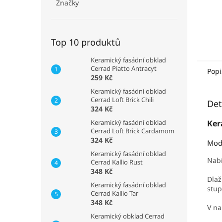
Značky
Top 10 produktů
Keramický fasádní obklad
Cerrad Piatto Antracyt
Popi
259 Kč
Keramický fasádní obklad
Cerrad Loft Brick Chili
Det
324 Kč
Keramický fasádní obklad
Ker
Cerrad Loft Brick Cardamom
324 Kč
Mode
Keramický fasádní obklad
Nab
Cerrad Kallio Rust
348 Kč
D
laž
Keramický fasádní obklad
stup
Cerrad Kallio Tar
348 Kč
V na
Keramický obklad Cerrad