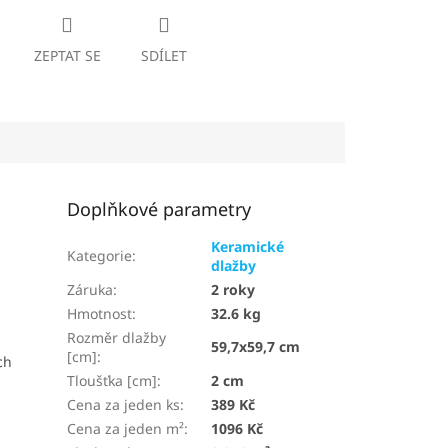
ZEPTAT SE
SDÍLET
Doplňkové parametry
Keramické
Kategorie
:
dlažby
Záruka
:
2 roky
Hmotnost
:
32.6 kg
Rozměr dlažby
59,7x59,7 cm
[cm]
:
ch
Tloušťka [cm]
:
2 cm
Cena za jeden ks
:
389 Kč
Cena za jeden m²
:
1096 Kč