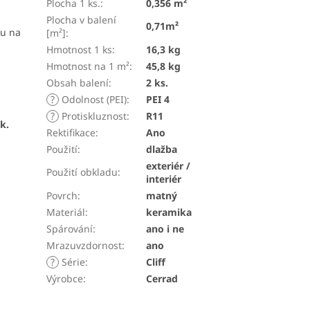
Plocha 1 ks.
:
0,356 m²
Plocha v balení
0,71m²
ku na
[m²]
:
Hmotnost 1 ks
:
16,3 kg
Hmotnost na 1 m²
:
45,8 kg
Obsah balení
:
2 ks.
?
Odolnost (PEI)
:
PEI 4
?
Protiskluznost
:
R11
k.
Rektifikace
:
Ano
Použití
:
dlažba
exteriér /
Použití obkladu
:
interiér
Povrch
:
matný
Materiál
:
keramika
Spárování
:
ano i ne
Mrazuvzdornost
:
ano
?
Série
:
Cliff
Výrobce
:
Cerrad