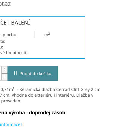
otaz
ČET BALENÍ
2
e plochu:
m
te:
u:
ové hmotnosti:
Přidat do košíku
 0,71m² - Keramická dlažba Cerrad Cliff Grey 2 cm
,7 cm.
V
hodná do exteriéru i interiéru. Dlažba v
provedení.
na výroba - doprodej zásob
 informace