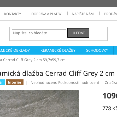
KONTAKTY
DOPRAVA A PLATBY
NAPIŠTE NÁM
PRODÁV
HLEDAT
AMICKÉ OBKLADY
KERAMICKÉ DLAŽBY
SCHODOVKY
a Cerrad Cliff Grey 2 cm 59,7x59,7 cm
amická dlažba Cerrad Cliff Grey 2 cm
Průměrné
Neohodnoceno
Podrobnosti hodnocení
Značk
ér
Interiér
hodnocení
produktu
109
je
0,0
z
778 K
5
Měrná
hvězdiček.