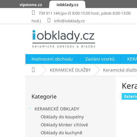
Přejít
vipstone.cz
iobklady.cz
na
739 911 144 (po-čt 8:00-15:00 hod., pátek 8:00-13:00
obsah
hod.)
info@iobklady.cz
Hodnocení obchodu
Zaslání vzorků
KER
Domů
KERAMICKÉ DLAŽBY
Keramická dlažb
P
Ker
o
Přeskočit
s
Kategorie
kategorie
Exteri
t
r
KERAMICKÉ OBKLADY
a
Obklady do koupelny
n
Obklady klinker cihlové
n
í
Obklady do kuchyně