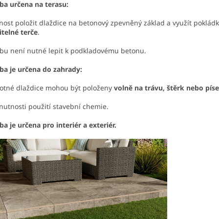
ba určena na terasu:
ost položit dlaždice na betonový zpevněný základ a využít poklád
itelné terče
.
bu není nutné lepit k podkladovému betonu.
ba je určena do zahrady:
otné dlaždice mohou být položeny
volně na trávu, štěrk nebo píse
nutnosti použití stavební chemie.
ba je určena pro interiér a exteriér.