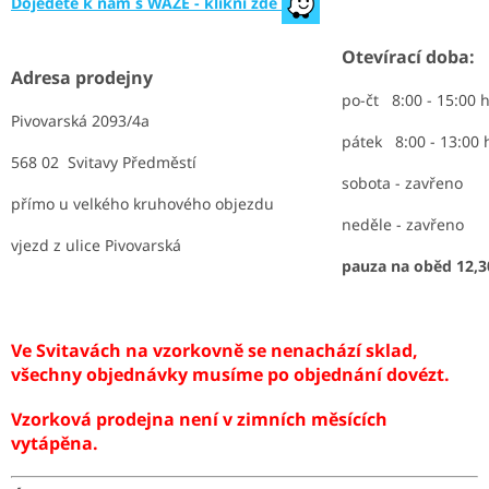
Dojedete k nám s WAZE - klikni zde
NEJLEVNĚJŠÍ
OBKLADY
Otevírací doba:
SÉRIE
Adresa prodejny
OBKLADŮ
A
po-čt 8:00 - 15:00 
DLAŽEB
Pivovarská 2093/4a
pátek 8:00 - 13:00
568 02 Svitavy Předměstí
Naše
sobota - zavřeno
prodejna
přímo u velkého kruhového objezdu
neděle - zavřeno
Značky
vjezd z ulice Pivovarská
pauza na oběd 12,3
Přihlášení
Ve Svitavách na vzorkovně se nenachází sklad,
všechny objednávky musíme po objednání dovézt.
Vzorková prodejna není v zimních měsících
vytápěna.