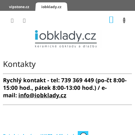
Přejít
vipstone.cz
iobklady.cz
na
obsah
NÁKUP
KOŠÍK
Hodnocení
obchodu
Zaslání
vzorků
Kontakty
KERAMICKÉ
OBKLADY
Rychlý kontakt - tel: 739 369 449 (po-čt 8:00-
15:00 hod., pátek 8:00-13:00 hod.) / e-
KERAMICKÉ
DLAŽBY
mail:
info@iobklady.cz
SCHODOVKY
KERAMICKÉ
PARAPETY