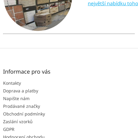
největší nabídku toh
Z
á
p
a
Informace pro vás
t
Kontakty
í
Doprava a platby
Napište nám
Prodávané značky
Obchodní podmínky
Zaslání vzorků
GDPR
Hodnocení obchodu