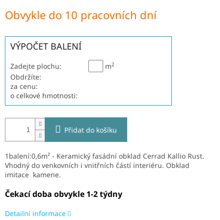
Měrná
Obvykle do 10 pracovních dní
cena:
VÝPOČET BALENÍ
2
Zadejte plochu:
m
Obdržíte:
za cenu:
o celkové hmotnosti:
Přidat do košíku
1balení:0,6m² - Keramický fasádní obklad Cerrad Kallio Rust
.
V
hodný do venkovních i vnitřních částí interiéru. Obklad
imitace kamene.
Čekací doba obvykle 1-2 týdny
Detailní informace