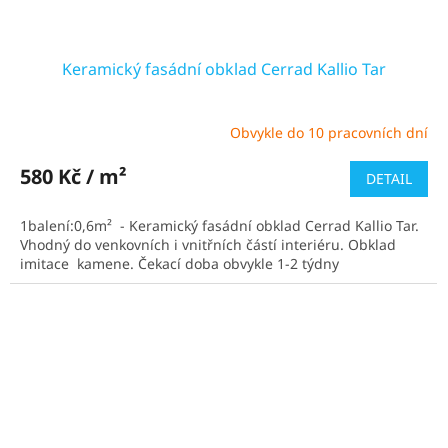
Keramický fasádní obklad Cerrad Kallio Tar
Obvykle do 10 pracovních dní
Průměrné
hodnocení
produktu
580 Kč / m²
DETAIL
je
4,8
1balení:0,6m² - Keramický fasádní obklad Cerrad Kallio Tar.
z
Vhodný do venkovních i vnitřních částí interiéru. Obklad
5
imitace kamene. Čekací doba obvykle 1-2 týdny
hvězdiček.