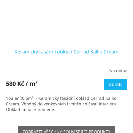
Keramický fasádní obklad Cerrad Kallio Cream
Na dotaz
Průměrné
hodnocení
produktu
580 Kč / m²
DETAIL
je
3,5
1balení:0,6m² - Keramický fasádní obklad Cerrad Kallio
z
Cream. Vhodný do venkovních i vnitřních částí interiéru.
5
Obklad imitace kamene.
hvězdiček.
ZOBRAZIT VŠECHNY SOUVISEJÍCÍ PRODUKTY