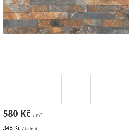
NEJLEVNĚJŠÍ
OBKLADY
SÉRIE
OBKLADŮ
A
DLAŽEB
Naše
prodejna
Značky
Přihlášení
580 Kč
2
/ m
348 Kč
/ balení