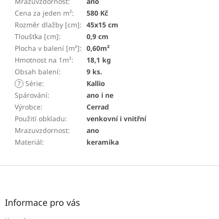
Mrazuvzdornost
:
ano
Cena za jeden m²
:
580 Kč
Rozměr dlažby [cm]
:
45x15 cm
Tloušťka [cm]
:
0,9 cm
Plocha v balení [m²]
:
0,60m²
Hmotnost na 1m²
:
18,1 kg
Obsah balení
:
9 ks.
?
Série
:
Kallio
Spárování
:
ano i ne
Výrobce
:
Cerrad
Použití obkladu
:
venkovní i vnitřní
Mrazuvzdornost
:
ano
Materiál
:
keramika
Z
á
p
a
Informace pro vás
t