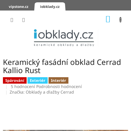
Přejít
vipstone.cz
iobklady.cz
na
obsah
NÁKUP
KOŠÍK
Hodnocení
obchodu
Zaslání
vzorků
Keramický fasádní obklad Cerrad
KERAMICKÉ
Kallio Rust
OBKLADY
Spárování
Exteriér
Interiér
Průměrné
KERAMICKÉ
5 hodnocení
Podrobnosti hodnocení
DLAŽBY
hodnocení
Značka:
Obklady a dlažby Cerrad
produktu
je
SCHODOVKY
4,4
z
KERAMICKÉ
5
PARAPETY
hvězdiček.