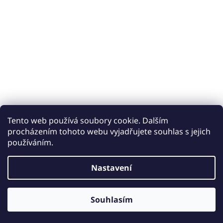
Tento web používá soubory cookie. Dalším
procházením tohoto webu vyjadřujete souhlas s jejich
používáním.
Vytvořil Shoptet
Nastavení
Copyright 2026
Keramické obklady a dlažby iobklady.cz
.
Souhlasím
Všechna práva vyhrazena.
Upravit nastavení cookies