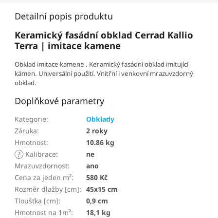
Detailní popis produktu
Keramický fasádní obklad Cerrad Kallio
Terra | imitace kamene
Obklad imitace kamene . Keramický fasádní obklad imitující
kámen. Universální použití. Vnitřní i venkovní mrazuvzdorný
obklad.
Doplňkové parametry
Kategorie
:
Obklady
Záruka
:
2 roky
Hmotnost
:
10.86 kg
?
Kalibrace
:
ne
Mrazuvzdornost
:
ano
Cena za jeden m²
:
580 Kč
Rozměr dlažby [cm]
:
45x15 cm
Tloušťka [cm]
:
0,9 cm
Hmotnost na 1m²
:
18,1 kg