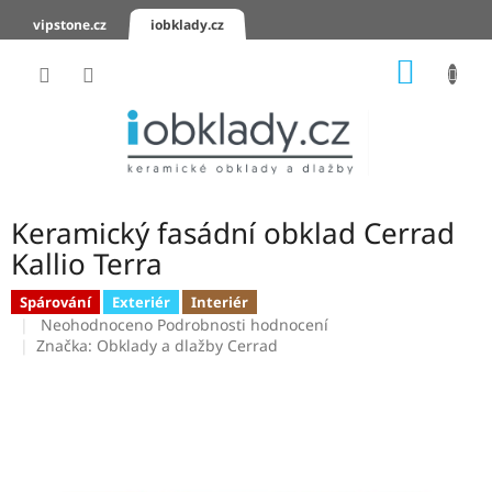
Přejít
vipstone.cz
iobklady.cz
na
obsah
NÁKUP
KOŠÍK
Hodnocení
obchodu
Zaslání
vzorků
Keramický fasádní obklad Cerrad
KERAMICKÉ
Kallio Terra
OBKLADY
Spárování
Exteriér
Interiér
Průměrné
KERAMICKÉ
Neohodnoceno
Podrobnosti hodnocení
DLAŽBY
hodnocení
Značka:
Obklady a dlažby Cerrad
produktu
je
SCHODOVKY
0,0
z
KERAMICKÉ
5
PARAPETY
hvězdiček.