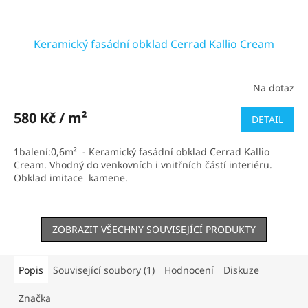
Keramický fasádní obklad Cerrad Kallio Cream
Na dotaz
Průměrné
hodnocení
produktu
580 Kč / m²
DETAIL
je
3,5
1balení:0,6m² - Keramický fasádní obklad Cerrad Kallio
z
Cream. Vhodný do venkovních i vnitřních částí interiéru.
5
Obklad imitace kamene.
hvězdiček.
ZOBRAZIT VŠECHNY SOUVISEJÍCÍ PRODUKTY
Popis
Související soubory (1)
Hodnocení
Diskuze
Značka