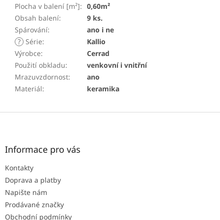
Plocha v balení [m²]
:
0,60m²
Obsah balení
:
9 ks.
Spárování
:
ano i ne
?
Série
:
Kallio
Výrobce
:
Cerrad
Použití obkladu
:
venkovní i vnitřní
Mrazuvzdornost
:
ano
Materiál
:
keramika
Z
á
p
a
Informace pro vás
t
Kontakty
í
Doprava a platby
Napište nám
Prodávané značky
Obchodní podmínky