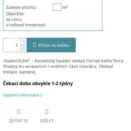
2
Zadejte plochu:
m
Obdržíte:
za cenu:
o celkové hmotnosti:
Přidat do košíku
1balení:0,6m² - Keramický fasádní obklad Cerrad Kallio Terra
.
V
hodný do venkovních i vnitřních částí interiéru. Obklad
imitace kamene.
Čekací doba obvykle 1-2 týdny
Detailní informace
ZEPTAT SE
SDÍLET