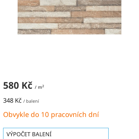
NEJLEVNĚJŠÍ
OBKLADY
SÉRIE
OBKLADŮ
A
DLAŽEB
Naše
prodejna
Značky
580 Kč
Přihlášení
2
/ m
348 Kč
/ balení
Měrná
Obvykle do 10 pracovních dní
cena:
VÝPOČET BALENÍ