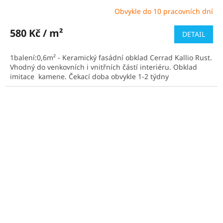
Obvykle do 10 pracovních dní
Průměrné
hodnocení
produktu
580 Kč / m²
DETAIL
je
4,4
1balení:0,6m² - Keramický fasádní obklad Cerrad Kallio Rust.
z
Vhodný do venkovních i vnitřních částí interiéru. Obklad
5
imitace kamene. Čekací doba obvykle 1-2 týdny
hvězdiček.