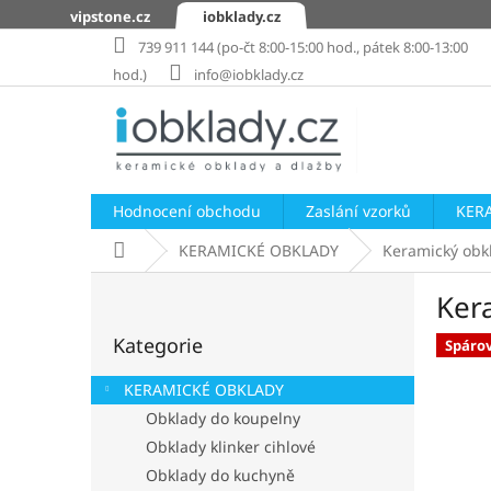
Přejít
vipstone.cz
iobklady.cz
na
739 911 144 (po-čt 8:00-15:00 hod., pátek 8:00-13:00
obsah
hod.)
info@iobklady.cz
Hodnocení obchodu
Zaslání vzorků
KER
Domů
KERAMICKÉ OBKLADY
Keramický obk
P
Ker
o
Přeskočit
s
Kategorie
kategorie
Spáro
t
r
KERAMICKÉ OBKLADY
a
Obklady do koupelny
n
Obklady klinker cihlové
n
í
Obklady do kuchyně