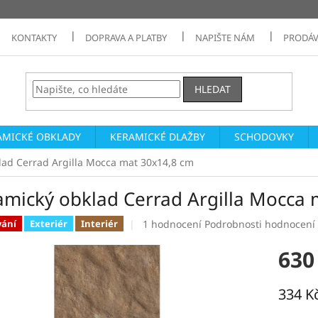
KONTAKTY
DOPRAVA A PLATBY
NAPIŠTE NÁM
PRODÁV
HLEDAT
AMICKÉ OBKLADY
KERAMICKÉ DLAŽBY
SCHODOVKY
lad Cerrad Argilla Mocca mat 30x14,8 cm
amický obklad Cerrad Argilla Mocca 
Průměrné
1 hodnocení
Podrobnosti hodnocení
vání
Exteriér
Interiér
hodnocení
produktu
630
je
5,0
z
334 K
5
Měrná
hvězdiček.