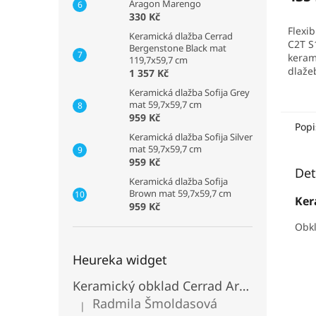
Aragon Marengo
je
330 Kč
5,0
Flexib
z
Keramická dlažba Cerrad
C2T S
5
Bergenstone Black mat
keram
119,7x59,7 cm
hvězd
dlaže
1 357 Kč
příro
Keramická dlažba Sofija Grey
kamen
mat 59,7x59,7 cm
pásků 
959 Kč
interi
Popi
Keramická dlažba Sofija Silver
mat 59,7x59,7 cm
959 Kč
Det
Keramická dlažba Sofija
Brown mat 59,7x59,7 cm
Ker
959 Kč
Obkl
Heureka widget
Keramický obklad Cerrad Aragon Savana
Radmila Šmoldasová
|
Hodnocení produktu je 5 z 5 hvězdiček.