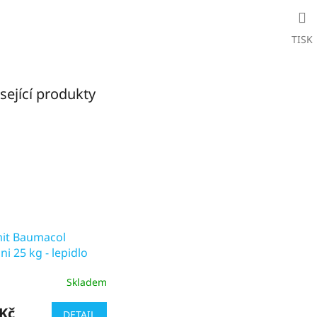
TISK
sející produkty
it Baumacol
ni 25 kg - lepidlo
Skladem
ěrné
cení
ktu
 Kč
DETAIL