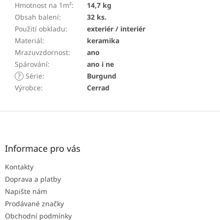
Hmotnost na 1m²
:
14,7 kg
Obsah balení
:
32 ks.
Použití obkladu
:
exteriér / interiér
Materiál
:
keramika
Mrazuvzdornost
:
ano
Spárování
:
ano i ne
?
Série
:
Burgund
Výrobce
:
Cerrad
Z
á
p
a
Informace pro vás
t
Kontakty
í
Doprava a platby
Napište nám
Prodávané značky
Obchodní podmínky