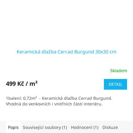
Keramická dlažba Cerrad Burgund 30x30 cm
Skladem
Průměrné
hodnocení
produktu
499 Kč / m²
DETAIL
je
5,0
1balení: 0,72m² - Keramická dlažba Cerrad Burgund.
z
Vhodná do venkovních i vnitřních částí interiéru.
5
hvězdiček.
Popis
Související soubory (1)
Hodnocení (1)
Diskuze