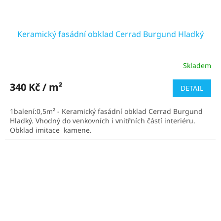
Keramický fasádní obklad Cerrad Burgund Hladký
Skladem
Průměrné
hodnocení
produktu
340 Kč / m²
DETAIL
je
4,7
1balení:0,5m² - Keramický fasádní obklad Cerrad Burgund
z
Hladký. Vhodný do venkovních i vnitřních částí interiéru.
5
Obklad imitace kamene.
hvězdiček.