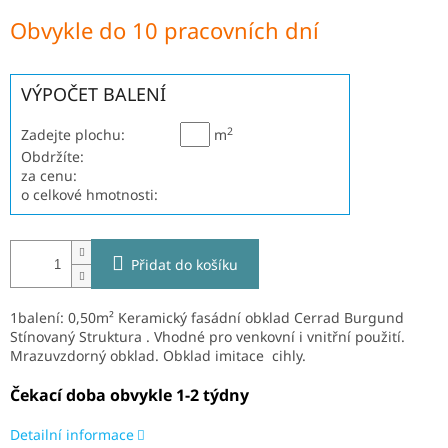
Měrná
Obvykle do 10 pracovních dní
cena:
VÝPOČET BALENÍ
2
Zadejte plochu:
m
Obdržíte:
za cenu:
o celkové hmotnosti:
Přidat do košíku
1balení: 0,50m² Keramický fasádní obklad Cerrad Burgund
Stínovaný Struktura . Vhodné pro venkovní i vnitřní použití.
Mrazuvzdorný obklad. Obklad imitace cihly.
Čekací doba obvykle 1-2 týdny
Detailní informace