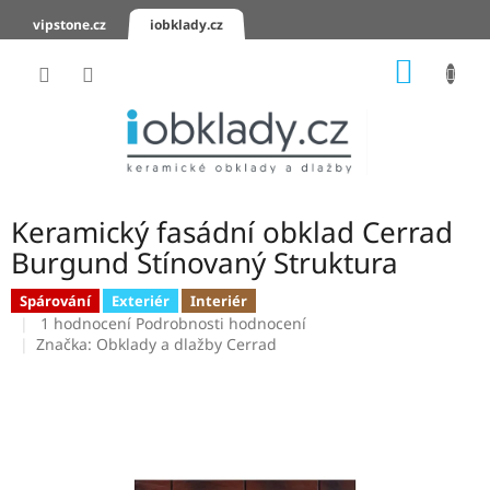
Přejít
vipstone.cz
iobklady.cz
na
obsah
NÁKUP
KOŠÍK
Hodnocení
obchodu
Zaslání
vzorků
Keramický fasádní obklad Cerrad
KERAMICKÉ
Burgund Stínovaný Struktura
OBKLADY
Spárování
Exteriér
Interiér
Průměrné
KERAMICKÉ
1 hodnocení
Podrobnosti hodnocení
DLAŽBY
hodnocení
Značka:
Obklady a dlažby Cerrad
produktu
je
SCHODOVKY
5,0
z
KERAMICKÉ
5
PARAPETY
hvězdiček.