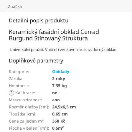
Značka
Detailní popis produktu
Keramický fasádní obklad Cerrad
Burgund Stínovaný Struktura
Universální použití. Vnitřní i venkovní mrazuvzdorný obklad.
Doplňkové parametry
Kategorie
:
Obklady
Záruka
:
2 roky
Hmotnost
:
7.35 kg
?
Kalibrace
:
ne
Mrazuvzdornost
:
ano
Rozměr dlažby [cm]
:
24,5x6,5 cm
Tloušťka [cm]
:
0,65 cm
Cena za jeden m²
:
360 Kč
Plocha v balení [m²]
:
0,5m²