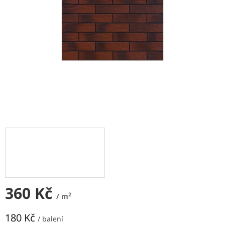
NEJLEVNĚJŠÍ
OBKLADY
SÉRIE
OBKLADŮ
A
DLAŽEB
Naše
prodejna
Značky
Přihlášení
360 Kč
2
/ m
180 Kč
/ balení