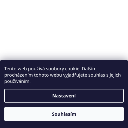
Tento web používá soubory cookie. Dalším
procházením tohoto webu vyjadřujete souhlas s jejich
používáním.
Vytvořil Shoptet
Nastavení
Copyright 2026
Keramické obklady a dlažby iobklady.cz
.
Souhlasím
Všechna práva vyhrazena.
Upravit nastavení cookies