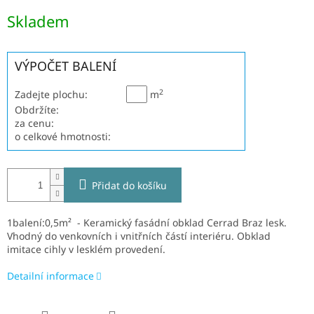
Měrná
Skladem
cena:
VÝPOČET BALENÍ
2
Zadejte plochu:
m
Obdržíte:
za cenu:
o celkové hmotnosti:
Přidat do košíku
1balení:0,5m² - Keramický fasádní obklad Cerrad Braz lesk
.
V
hodný do venkovních i vnitřních částí interiéru. Obklad
imitace cihly v lesklém provedení.
Detailní informace