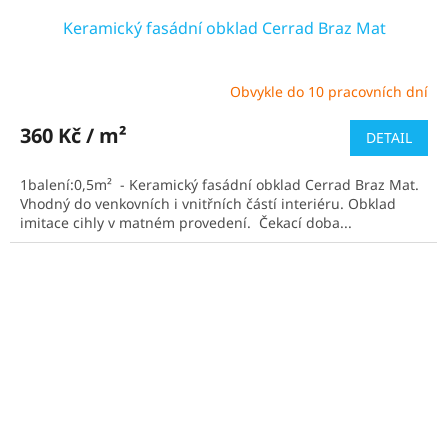
Keramický fasádní obklad Cerrad Braz Mat
Obvykle do 10 pracovních dní
Průměrné
hodnocení
produktu
360 Kč / m²
DETAIL
je
5,0
1balení:0,5m² - Keramický fasádní obklad Cerrad Braz Mat.
z
Vhodný do venkovních i vnitřních částí interiéru. Obklad
5
imitace cihly v matném provedení. Čekací doba...
hvězdiček.