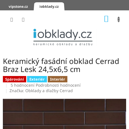
Přejít
vipstone.cz
iobklady.cz
na
obsah
NÁKUP
KOŠÍK
Hodnocení
obchodu
Zaslání
vzorků
Keramický fasádní obklad Cerrad
KERAMICKÉ
Braz Lesk 24,5x6,5 cm
OBKLADY
Spárování
Exteriér
Interiér
Průměrné
KERAMICKÉ
5 hodnocení
Podrobnosti hodnocení
DLAŽBY
hodnocení
Značka:
Obklady a dlažby Cerrad
produktu
je
SCHODOVKY
4,6
z
KERAMICKÉ
5
PARAPETY
hvězdiček.