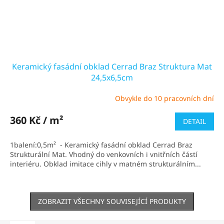
Keramický fasádní obklad Cerrad Braz Struktura Mat
24,5x6,5cm
Obvykle do 10 pracovních dní
Průměrné
hodnocení
produktu
360 Kč / m²
DETAIL
je
5,0
1balení:0,5m² - Keramický fasádní obklad Cerrad Braz
z
Strukturální Mat. Vhodný do venkovních i vnitřních částí
5
interiéru. Obklad imitace cihly v matném strukturálním...
hvězdiček.
ZOBRAZIT VŠECHNY SOUVISEJÍCÍ PRODUKTY