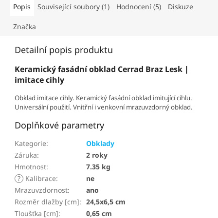
Popis
Související soubory (1)
Hodnocení (5)
Diskuze
Značka
Detailní popis produktu
Keramický fasádní obklad Cerrad Braz Lesk |
imitace cihly
Obklad imitace cihly. Keramický fasádní obklad imitující cihlu.
Universální použití. Vnitřní i venkovní mrazuvzdorný obklad.
Doplňkové parametry
Kategorie
:
Obklady
Záruka
:
2 roky
Hmotnost
:
7.35 kg
?
Kalibrace
:
ne
Mrazuvzdornost
:
ano
Rozměr dlažby [cm]
:
24,5x6,5 cm
Tloušťka [cm]
:
0,65 cm