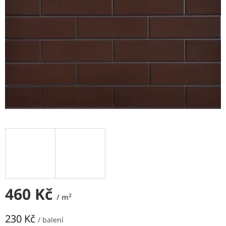
NEJLEVNĚJŠÍ
OBKLADY
SÉRIE
OBKLADŮ
A
DLAŽEB
Naše
prodejna
Značky
Přihlášení
460 Kč
2
/ m
230 Kč
/ balení