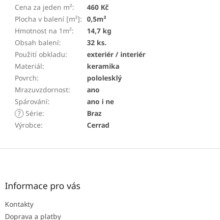
Cena za jeden m²
:
460 Kč
Plocha v balení [m²]
:
0,5m²
Hmotnost na 1m²
:
14,7 kg
Obsah balení
:
32 ks.
Použití obkladu
:
exteriér / interiér
Materiál
:
keramika
Povrch
:
pololesklý
Mrazuvzdornost
:
ano
Spárování
:
ano i ne
?
Série
:
Braz
Výrobce
:
Cerrad
Z
á
p
a
Informace pro vás
t
Kontakty
í
Doprava a platby