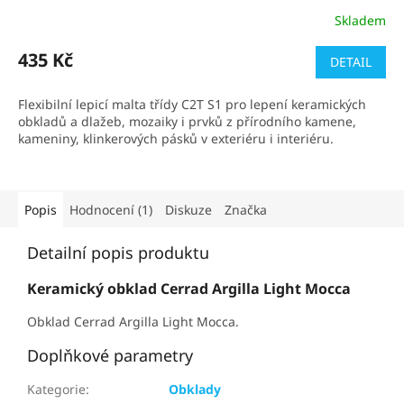
Skladem
Průměrné
hodnocení
produktu
435 Kč
DETAIL
je
5,0
Flexibilní lepicí malta třídy C2T S1 pro lepení keramických
z
obkladů a dlažeb, mozaiky i prvků z přírodního kamene,
5
kameniny, klinkerových pásků v exteriéru i interiéru.
hvězdiček.
Popis
Hodnocení (1)
Diskuze
Značka
Detailní popis produktu
Keramický obklad Cerrad Argilla Light Mocca
Obklad Cerrad Argilla Light Mocca.
Doplňkové parametry
Kategorie
:
Obklady