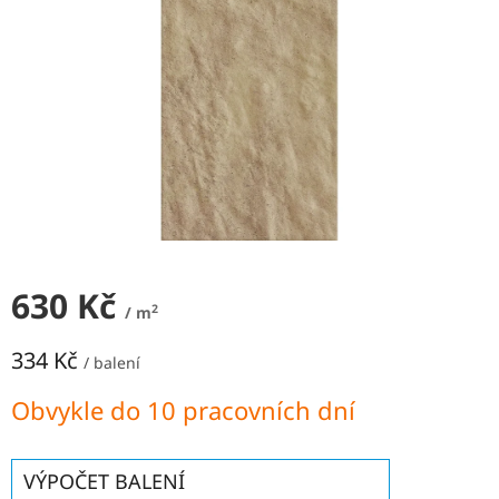
NEJLEVNĚJŠÍ
OBKLADY
SÉRIE
OBKLADŮ
A
DLAŽEB
Naše
prodejna
Značky
630 Kč
Přihlášení
2
/ m
334 Kč
/ balení
Měrná
Obvykle do 10 pracovních dní
cena:
VÝPOČET BALENÍ