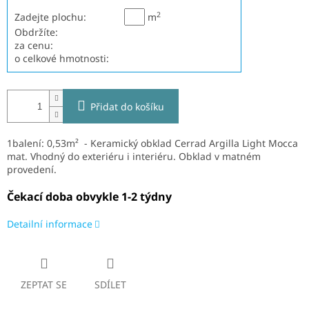
2
Zadejte plochu:
m
Obdržíte:
za cenu:
o celkové hmotnosti:
Přidat do košíku
1balení: 0,53m² - Keramický obklad Cerrad Argilla Light Mocca
mat.
V
hodný do exteriéru i interiéru. Obklad v matném
provedení.
Čekací doba obvykle 1-2 týdny
Detailní informace
ZEPTAT SE
SDÍLET