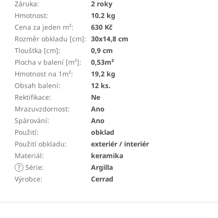
Záruka
:
2 roky
Hmotnost
:
10.2 kg
Cena za jeden m²
:
630 Kč
Rozměr obkladu [cm]
:
30x14,8 cm
Tloušťka [cm]
:
0,9 cm
Plocha v balení [m²]
:
0,53m²
Hmotnost na 1m²
:
19,2 kg
Obsah balení
:
12 ks.
Rektifikace
:
Ne
Mrazuvzdornost
:
Ano
Spárování
:
Ano
Použití
:
obklad
Použití obkladu
:
exteriér / interiér
Materiál
:
keramika
?
Série
:
Argilla
Výrobce
:
Cerrad
Z
á