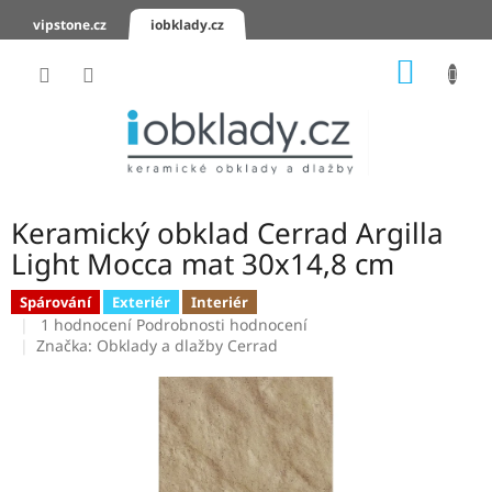
Přejít
vipstone.cz
iobklady.cz
na
obsah
NÁKUP
KOŠÍK
Hodnocení
obchodu
Zaslání
vzorků
Keramický obklad Cerrad Argilla
KERAMICKÉ
Light Mocca mat 30x14,8 cm
OBKLADY
Spárování
Exteriér
Interiér
Průměrné
KERAMICKÉ
1 hodnocení
Podrobnosti hodnocení
DLAŽBY
hodnocení
Značka:
Obklady a dlažby Cerrad
produktu
je
SCHODOVKY
5,0
z
KERAMICKÉ
5
PARAPETY
hvězdiček.