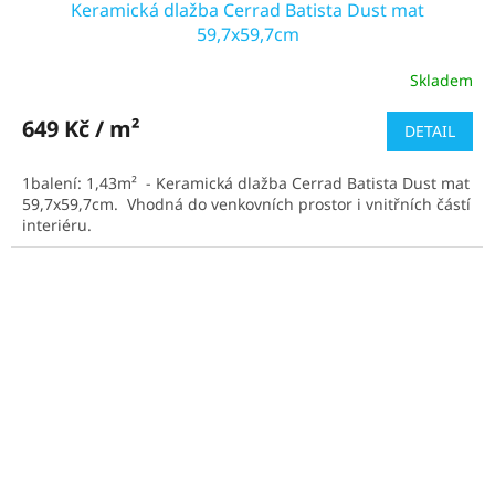
Keramická dlažba Cerrad Batista Dust mat
59,7x59,7cm
Skladem
Průměrné
hodnocení
produktu
649 Kč / m²
DETAIL
je
5,0
1balení: 1,43m² - Keramická dlažba Cerrad Batista Dust mat
z
59,7x59,7cm. Vhodná do venkovních prostor i vnitřních částí
5
interiéru.
hvězdiček.