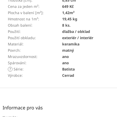
Tloušťka [cm]
:
0,85 cm
Cena za jeden m²
:
649 Kč
Plocha v balení [m²]
:
1,42m²
Hmotnost na 1m²
:
19,45 kg
Obsah balení
:
8 ks.
Použití
:
dlažba / obklad
Použití obkladu
:
exteriér / interiér
Materiál
:
keramika
Povrch
:
matný
Mrazuvzdornost
:
ano
Spárování
:
ano
?
Série
:
Batista
Výrobce
:
Cerrad
Z
á
p
a
Informace pro vás
t