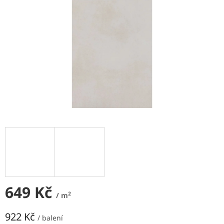
NEJLEVNĚJŠÍ
OBKLADY
SÉRIE
OBKLADŮ
A
DLAŽEB
Naše
prodejna
Značky
Přihlášení
649 Kč
2
/ m
922 Kč
/ balení