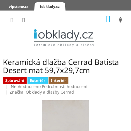
Přejít
vipstone.cz
iobklady.cz
na
obsah
NÁKUP
KOŠÍK
Hodnocení
obchodu
Zaslání
vzorků
Keramická dlažba Cerrad Batista
KERAMICKÉ
Desert mat 59,7x29,7cm
OBKLADY
Spárování
Exteriér
Interiér
Průměrné
KERAMICKÉ
Neohodnoceno
Podrobnosti hodnocení
DLAŽBY
hodnocení
Značka:
Obklady a dlažby Cerrad
produktu
je
SCHODOVKY
0,0
z
KERAMICKÉ
5
PARAPETY
hvězdiček.