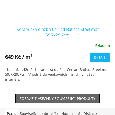
Keramická dlažba Cerrad Batista Steel mat
59,7x29,7cm
Skladem
Průměrné
hodnocení
produktu
649 Kč / m²
DETAIL
je
5,0
1balení: 1,42m² - Keramická dlažba Cerrad Batista Steel mat
z
59,7x29,7cm. Vhodná do venkovních i vnitřních částí
5
interiéru.
hvězdiček.
ZOBRAZIT VŠECHNY SOUVISEJÍCÍ PRODUKTY
Popis
Související soubory (1)
Hodnocení
Diskuze