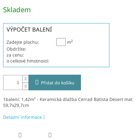
Měrná
Skladem
cena:
VÝPOČET BALENÍ
2
Zadejte plochu:
m
Obdržíte:
za cenu:
o celkové hmotnosti:
Přidat do košíku
1balení: 1,42m² - Keramická dlažba Cerrad Batista Desert mat
59,7x29,7cm
Detailní informace