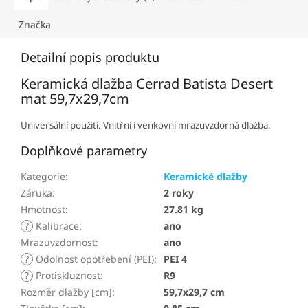
Značka
Detailní popis produktu
Keramická dlažba Cerrad Batista Desert
mat 59,7x29,7cm
Universální použití. Vnitřní i venkovní mrazuvzdorná dlažba.
Doplňkové parametry
Kategorie
:
Keramické dlažby
Záruka
:
2 roky
Hmotnost
:
27.81 kg
?
Kalibrace
:
ano
Mrazuvzdornost
:
ano
?
Odolnost opotřebení (PEI)
:
PEI 4
?
Protiskluznost
:
R9
Rozměr dlažby [cm]
:
59,7x29,7 cm