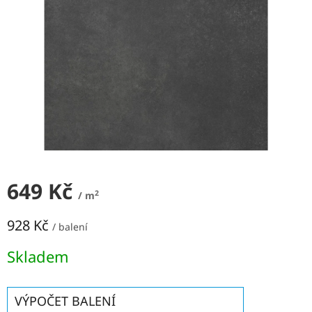
NEJLEVNĚJŠÍ
OBKLADY
SÉRIE
OBKLADŮ
A
DLAŽEB
Naše
prodejna
Značky
649 Kč
Přihlášení
2
/ m
928 Kč
/ balení
Měrná
Skladem
cena:
VÝPOČET BALENÍ