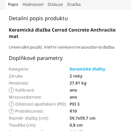
Popis
Hodnocení
Diskuze
Značka
Detailní popis produktu
Keramická dlažba Cerrad Concrete Anthracite
mat
Universální použití. Vnitřní i venkovní mrazuvzdorná dlažba.
Doplňkové parametry
Kategorie
:
Keramické dlažby
Záruka
:
2 roky
Hmotnost
:
27.81 kg
?
Kalibrace
:
ano
Mrazuvzdornost
:
ano
?
Odolnost opotřebení (PEI)
:
PEI 3
?
Protiskluznost
:
R10
Rozměr dlažby [cm]
:
59,7x59,7 cm
Tloušťka [cm]
:
0,8 cm