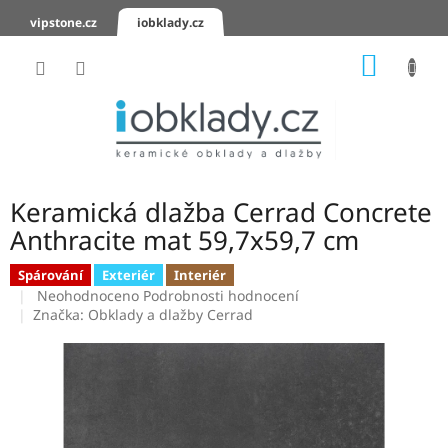
Přejít
vipstone.cz
iobklady.cz
na
obsah
NÁKUP
KOŠÍK
Hodnocení
obchodu
Zaslání
vzorků
Keramická dlažba Cerrad Concrete
KERAMICKÉ
Anthracite mat 59,7x59,7 cm
OBKLADY
Spárování
Exteriér
Interiér
Průměrné
KERAMICKÉ
Neohodnoceno
Podrobnosti hodnocení
DLAŽBY
hodnocení
Značka:
Obklady a dlažby Cerrad
produktu
je
SCHODOVKY
0,0
z
KERAMICKÉ
5
PARAPETY
hvězdiček.