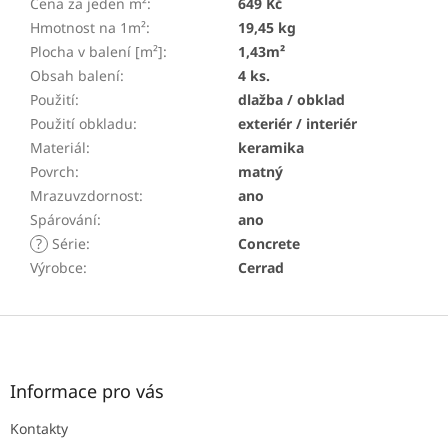
Cena za jeden m²
:
649 Kč
Hmotnost na 1m²
:
19,45 kg
Plocha v balení [m²]
:
1,43m²
Obsah balení
:
4 ks.
Použití
:
dlažba / obklad
Použití obkladu
:
exteriér / interiér
Materiál
:
keramika
Povrch
:
matný
Mrazuvzdornost
:
ano
Spárování
:
ano
?
Série
:
Concrete
Výrobce
:
Cerrad
Z
á
p
a
Informace pro vás
t
Kontakty
í