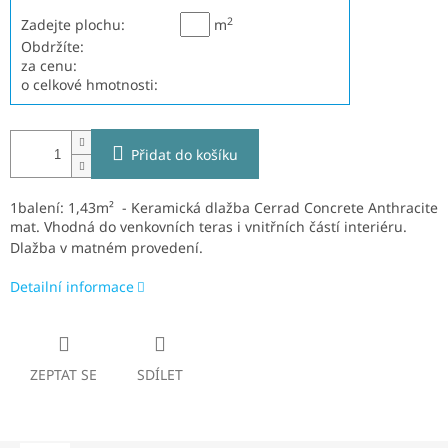
2
Zadejte plochu:
m
Obdržíte:
za cenu:
o celkové hmotnosti:
Přidat do košíku
1balení: 1,43m² - Keramická dlažba Cerrad Concrete Anthracite
mat.
V
hodná do venkovních teras i vnitřních částí interiéru.
Dlažba v matném provedení.
Detailní informace
ZEPTAT SE
SDÍLET