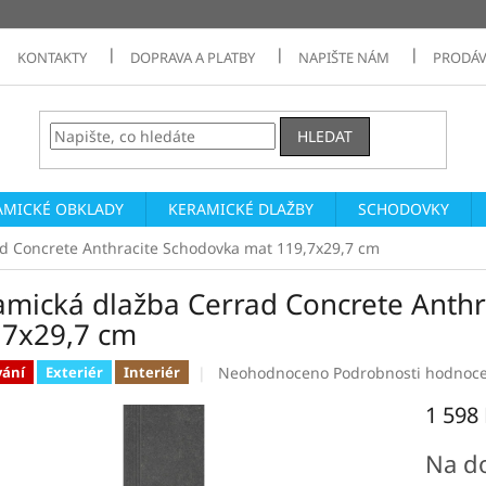
KONTAKTY
DOPRAVA A PLATBY
NAPIŠTE NÁM
PRODÁV
HLEDAT
AMICKÉ OBKLADY
KERAMICKÉ DLAŽBY
SCHODOVKY
d Concrete Anthracite Schodovka mat 119,7x29,7 cm
amická dlažba Cerrad Concrete Anth
,7x29,7 cm
Průměrné
Neohodnoceno
Podrobnosti hodnoc
vání
Exteriér
Interiér
hodnocení
1 598
produktu
je
Měrná
0,0
Na d
cena:
z