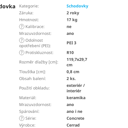
odovka
Kategorie
:
Schodovky
Záruka
:
2 roky
Hmotnost
:
17 kg
?
Kalibrace
:
ne
Mrazuvzdornost
:
ano
?
Odolnost
PEI 3
opotřebení (PEI)
:
?
Protiskluznost
:
R10
119,7x29,7
Rozměr dlažby [cm]
:
cm
Tloušťka [cm]
:
0,8 cm
Obsah balení
:
2 ks.
exteriér /
Použití obkladu
:
interiér
Materiál
:
keramika
Mrazuvzdornost
:
ano
Spárování
:
ano i ne
?
Série
:
Concrete
Výrobce
:
Cerrad