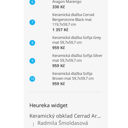
Aragon Marengo
330 Kč
Keramická dlažba Cerrad
Bergenstone Black mat
119,7x59,7 cm
1 357 Kč
Keramická dlažba Sofija Grey
mat 59,7x59,7 cm
959 Kč
Keramická dlažba Sofija Silver
mat 59,7x59,7 cm
959 Kč
Keramická dlažba Sofija
Brown mat 59,7x59,7 cm
959 Kč
Heureka widget
Keramický obklad Cerrad Aragon Savana
Radmila Šmoldasová
|
Hodnocení produktu je 5 z 5 hvězdiček.