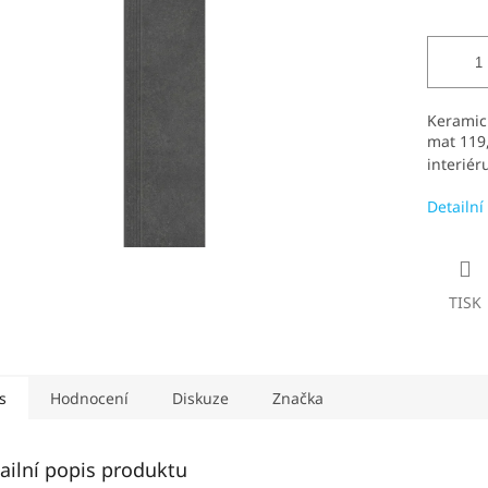
5
hvězdiček.
Keramic
mat 119,
interiér
Detailní
TISK
s
Hodnocení
Diskuze
Značka
ailní popis produktu