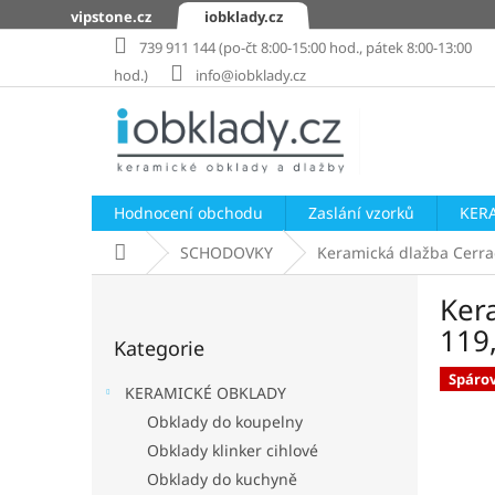
Přejít
vipstone.cz
iobklady.cz
na
739 911 144 (po-čt 8:00-15:00 hod., pátek 8:00-13:00
obsah
hod.)
info@iobklady.cz
Hodnocení obchodu
Zaslání vzorků
KER
Domů
SCHODOVKY
Keramická dlažba Cerra
P
Ker
o
Přeskočit
s
119
Kategorie
kategorie
t
r
Spáro
KERAMICKÉ OBKLADY
a
Obklady do koupelny
n
Obklady klinker cihlové
n
í
Obklady do kuchyně