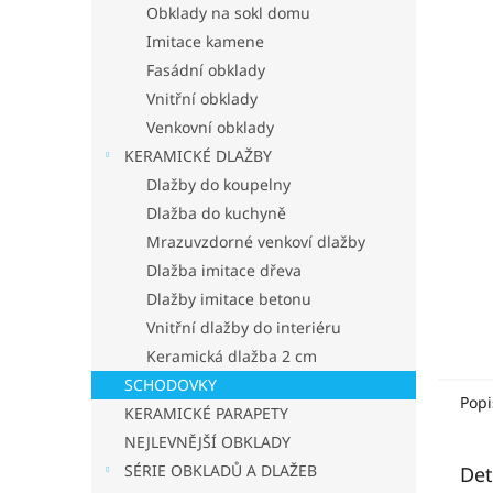
p
Obklady na sokl domu
a
Imitace kamene
n
Fasádní obklady
e
Vnitřní obklady
l
Venkovní obklady
KERAMICKÉ DLAŽBY
Dlažby do koupelny
Dlažba do kuchyně
Mrazuvzdorné venkoví dlažby
Dlažba imitace dřeva
Dlažby imitace betonu
Vnitřní dlažby do interiéru
Keramická dlažba 2 cm
SCHODOVKY
Popi
KERAMICKÉ PARAPETY
NEJLEVNĚJŠÍ OBKLADY
SÉRIE OBKLADŮ A DLAŽEB
Det