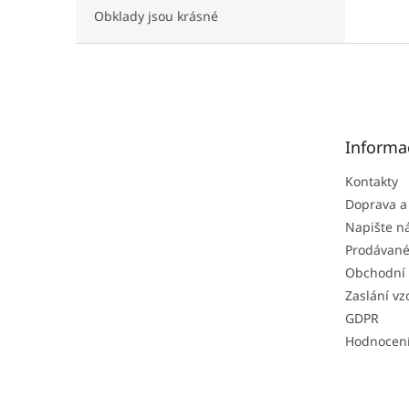
Obklady jsou krásné
Z
á
p
a
t
Informa
í
Kontakty
Doprava a
Napište 
Prodávané
Obchodní
Zaslání vz
GDPR
Hodnocen