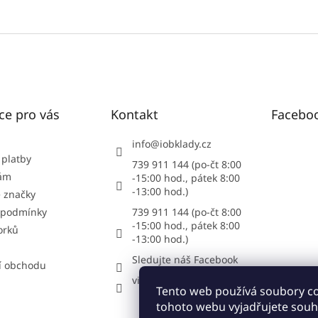
ce pro vás
Kontakt
Facebo
info
@
iobklady.cz
 platby
739 911 144 (po-čt 8:00
nám
-15:00 hod., pátek 8:00
-13:00 hod.)
 značky
 podmínky
739 911 144 (po-čt 8:00
-15:00 hod., pátek 8:00
orků
-13:00 hod.)
Sledujte náš Facebook
í obchodu
vipstonecz
Tento web používá soubory c
tohoto webu vyjadřujete souhl