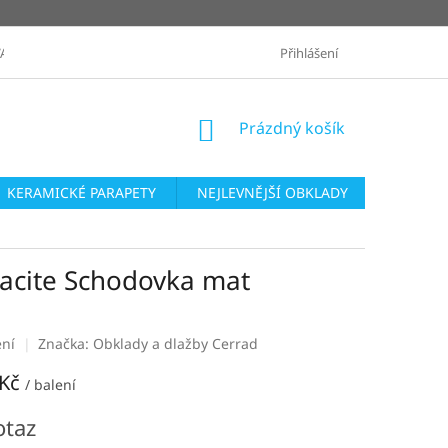
ANÉ ZNAČKY
OBCHODNÍ PODMÍNKY
Přihlášení
ZASLÁNÍ VZORKŮ
NÁKUPNÍ
Prázdný košík
KOŠÍK
KERAMICKÉ PARAPETY
NEJLEVNĚJŠÍ OBKLADY
SÉRIE O
racite Schodovka mat
ení
Značka:
Obklady a dlažby Cerrad
 Kč
/ balení
otaz