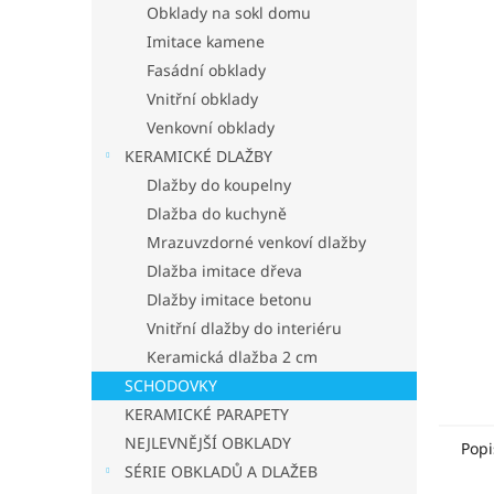
p
Obklady na sokl domu
a
Imitace kamene
n
Fasádní obklady
e
Vnitřní obklady
l
Venkovní obklady
KERAMICKÉ DLAŽBY
Dlažby do koupelny
Dlažba do kuchyně
Mrazuvzdorné venkoví dlažby
Dlažba imitace dřeva
Dlažby imitace betonu
Vnitřní dlažby do interiéru
Keramická dlažba 2 cm
SCHODOVKY
KERAMICKÉ PARAPETY
NEJLEVNĚJŠÍ OBKLADY
Popi
SÉRIE OBKLADŮ A DLAŽEB