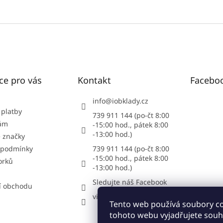
ce pro vás
Kontakt
Facebo
info
@
iobklady.cz
 platby
739 911 144 (po-čt 8:00
nám
-15:00 hod., pátek 8:00
-13:00 hod.)
 značky
 podmínky
739 911 144 (po-čt 8:00
-15:00 hod., pátek 8:00
orků
-13:00 hod.)
Sledujte náš Facebook
í obchodu
vipstonecz
Tento web používá soubory c
tohoto webu vyjadřujete souhl