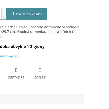
Přidat do košíku
ká dlažba Cerrad Concrete Anthracite Schodovka
x29,7 cm. V
hodná do venkovních i vnitřních částí
u.
 doba obvykle 1-2 týdny
 informace
ZEPTAT SE
SDÍLET