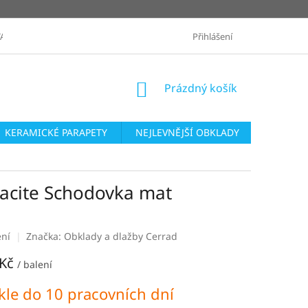
ANÉ ZNAČKY
OBCHODNÍ PODMÍNKY
Přihlášení
ZASLÁNÍ VZORKŮ
NÁKUPNÍ
Prázdný košík
KOŠÍK
KERAMICKÉ PARAPETY
NEJLEVNĚJŠÍ OBKLADY
SÉRIE O
racite Schodovka mat
ení
Značka:
Obklady a dlažby Cerrad
 Kč
/ balení
le do 10 pracovních dní