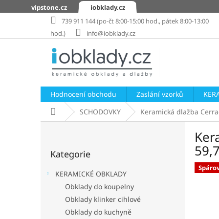
Přejít
vipstone.cz
iobklady.cz
na
739 911 144 (po-čt 8:00-15:00 hod., pátek 8:00-13:00
obsah
hod.)
info@iobklady.cz
Hodnocení obchodu
Zaslání vzorků
KER
Domů
SCHODOVKY
Keramická dlažba Cerra
P
Ker
o
Přeskočit
s
59,
Kategorie
kategorie
t
r
Spáro
KERAMICKÉ OBKLADY
a
Obklady do koupelny
n
Obklady klinker cihlové
n
í
Obklady do kuchyně