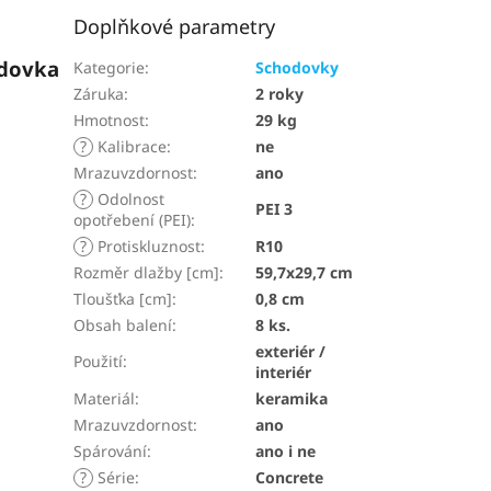
Doplňkové parametry
odovka
Kategorie
:
Schodovky
Záruka
:
2 roky
Hmotnost
:
29 kg
?
Kalibrace
:
ne
Mrazuvzdornost
:
ano
?
Odolnost
PEI 3
opotřebení (PEI)
:
?
Protiskluznost
:
R10
Rozměr dlažby [cm]
:
59,7x29,7 cm
Tloušťka [cm]
:
0,8 cm
Obsah balení
:
8 ks.
exteriér /
Použití
:
interiér
Materiál
:
keramika
Mrazuvzdornost
:
ano
Spárování
:
ano i ne
?
Série
:
Concrete