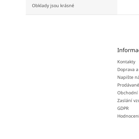
Obklady jsou krásné
Z
á
p
a
t
Informa
í
Kontakty
Doprava a
Napište 
Prodávané
Obchodní
Zaslání vz
GDPR
Hodnocen