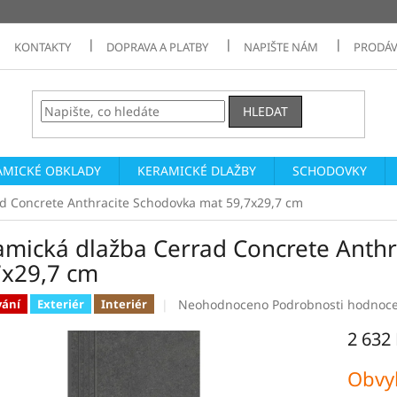
KONTAKTY
DOPRAVA A PLATBY
NAPIŠTE NÁM
PRODÁV
HLEDAT
AMICKÉ OBKLADY
KERAMICKÉ DLAŽBY
SCHODOVKY
d Concrete Anthracite Schodovka mat 59,7x29,7 cm
amická dlažba Cerrad Concrete Anth
7x29,7 cm
Průměrné
Neohodnoceno
Podrobnosti hodnoc
vání
Exteriér
Interiér
hodnocení
2 632
produktu
je
Měrná
0,0
Obvyk
cena:
z