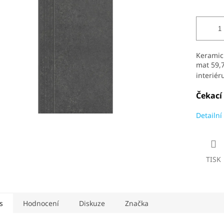
5
hvězdiček.
Keramic
mat 59,7
interiér
Čekací
Detailní
TISK
s
Hodnocení
Diskuze
Značka