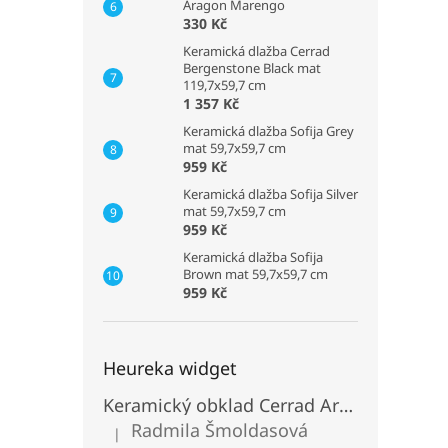
Aragon Marengo
330 Kč
Keramická dlažba Cerrad
Bergenstone Black mat
119,7x59,7 cm
1 357 Kč
Keramická dlažba Sofija Grey
mat 59,7x59,7 cm
959 Kč
Keramická dlažba Sofija Silver
mat 59,7x59,7 cm
959 Kč
Keramická dlažba Sofija
Brown mat 59,7x59,7 cm
959 Kč
Heureka widget
Keramický obklad Cerrad Aragon Savana
Radmila Šmoldasová
|
Hodnocení produktu je 5 z 5 hvězdiček.