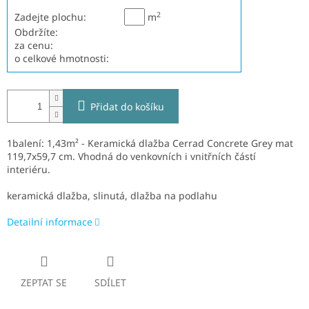
2
Zadejte plochu:
m
Obdržíte:
za cenu:
o celkové hmotnosti:
Přidat do košíku
1balení: 1,43m² - Keramická dlažba Cerrad Concrete Grey mat
119,7x59,7 cm.
V
hodná do venkovních i vnitřních částí
interiéru.
keramická dlažba, slinutá, dlažba na podlahu
Detailní informace
ZEPTAT SE
SDÍLET