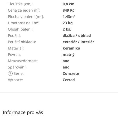
Tloušťka [cm]
:
0,8 cm
Cena za jeden m²
:
849 Kč
Plocha v balení [m²]
:
1,43m²
Hmotnost na 1m²
:
23 kg
Obsah balení
:
2 ks.
Použití
:
dlažba / obklad
Použití obkladu
:
exteriér / interiér
Materiál
:
keramika
Povrch
:
matný
Mrazuvzdornost
:
ano
Spárování
:
ano
?
Série
:
Concrete
Výrobce
:
Cerrad
Z
á
p
a
Informace pro vás
t