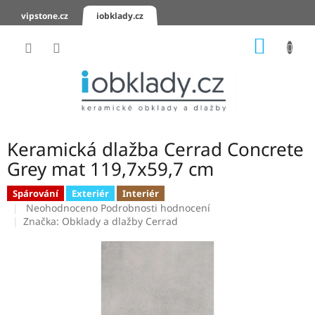
Přejít
vipstone.cz
iobklady.cz
na
obsah
NÁKUP
KOŠÍK
Hodnocení
obchodu
Zaslání
vzorků
Keramická dlažba Cerrad Concrete
KERAMICKÉ
Grey mat 119,7x59,7 cm
OBKLADY
Spárování
Exteriér
Interiér
Průměrné
KERAMICKÉ
Neohodnoceno
Podrobnosti hodnocení
DLAŽBY
hodnocení
Značka:
Obklady a dlažby Cerrad
produktu
je
SCHODOVKY
0,0
z
KERAMICKÉ
5
PARAPETY
hvězdiček.