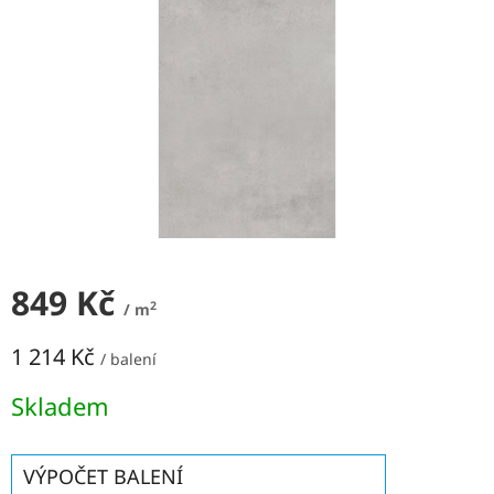
NEJLEVNĚJŠÍ
OBKLADY
SÉRIE
OBKLADŮ
A
DLAŽEB
Naše
prodejna
Značky
849 Kč
Přihlášení
2
/ m
1 214 Kč
/ balení
Měrná
Skladem
cena:
VÝPOČET BALENÍ