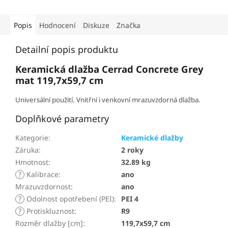
Popis
Hodnocení
Diskuze
Značka
Detailní popis produktu
Keramická dlažba Cerrad Concrete Grey
mat 119,7x59,7 cm
Universální použití. Vnitřní i venkovní mrazuvzdorná dlažba.
Doplňkové parametry
Kategorie
:
Keramické dlažby
Záruka
:
2 roky
Hmotnost
:
32.89 kg
?
Kalibrace
:
ano
Mrazuvzdornost
:
ano
?
Odolnost opotřebení (PEI)
:
PEI 4
?
Protiskluznost
:
R9
Rozměr dlažby [cm]
:
119,7x59,7 cm