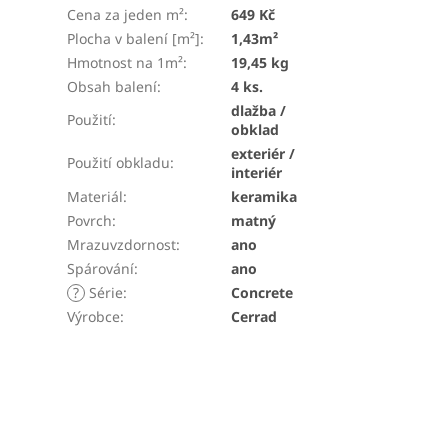
Cena za jeden m²
:
649 Kč
Plocha v balení [m²]
:
1,43m²
Hmotnost na 1m²
:
19,45 kg
Obsah balení
:
4 ks.
dlažba /
Použití
:
obklad
exteriér /
Použití obkladu
:
interiér
Materiál
:
keramika
Povrch
:
matný
Mrazuvzdornost
:
ano
Spárování
:
ano
?
Série
:
Concrete
Výrobce
:
Cerrad