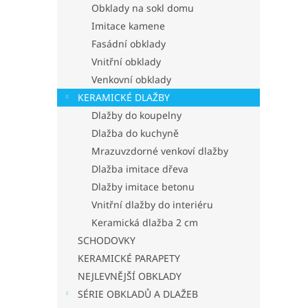
p
Obklady na sokl domu
a
Imitace kamene
n
Fasádní obklady
e
Vnitřní obklady
l
Venkovní obklady
KERAMICKÉ DLAŽBY
Dlažby do koupelny
Dlažba do kuchyně
Mrazuvzdorné venkoví dlažby
Dlažba imitace dřeva
Dlažby imitace betonu
Vnitřní dlažby do interiéru
Keramická dlažba 2 cm
SCHODOVKY
KERAMICKÉ PARAPETY
NEJLEVNĚJŠÍ OBKLADY
SÉRIE OBKLADŮ A DLAŽEB