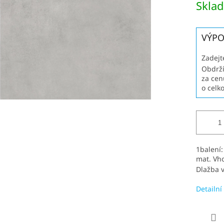
Skla
cena:
VÝPO
Zadejt
Obdrží
za cen
o celk
1balení
mat.
V
ho
Dlažba 
Detailní