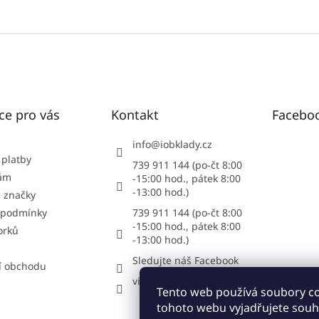
ce pro vás
Kontakt
Facebo
info
@
iobklady.cz
 platby
739 911 144 (po-čt 8:00
nám
-15:00 hod., pátek 8:00
-13:00 hod.)
 značky
 podmínky
739 911 144 (po-čt 8:00
-15:00 hod., pátek 8:00
orků
-13:00 hod.)
Sledujte náš Facebook
í obchodu
vipstonecz
Tento web používá soubory c
tohoto webu vyjadřujete souhl