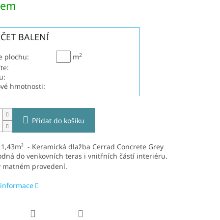
dem
ČET BALENÍ
2
e plochu:
m
te:
u:
ové hmotnosti:
Přidat do košíku
: 1,43m² - Keramická dlažba Cerrad Concrete Grey
dná do venkovních teras i vnitřních částí interiéru.
v matném provedení.
 informace