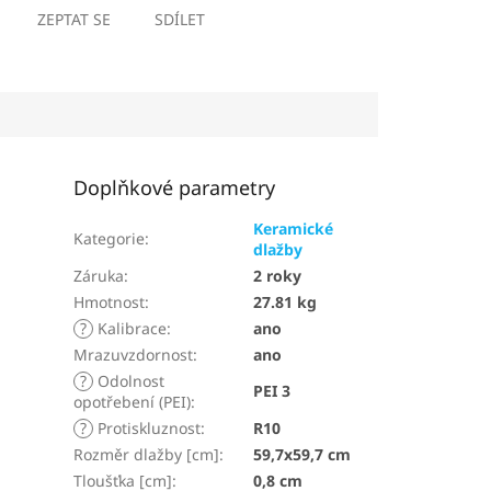
ZEPTAT SE
SDÍLET
Doplňkové parametry
Keramické
Kategorie
:
dlažby
Záruka
:
2 roky
Hmotnost
:
27.81 kg
?
Kalibrace
:
ano
Mrazuvzdornost
:
ano
?
Odolnost
PEI 3
opotřebení (PEI)
:
?
Protiskluznost
:
R10
Rozměr dlažby [cm]
:
59,7x59,7 cm
Tloušťka [cm]
:
0,8 cm