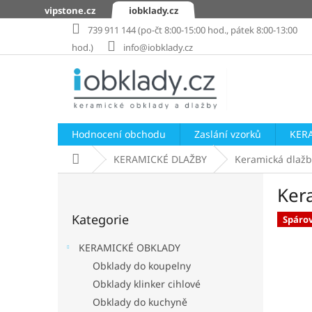
Přejít
vipstone.cz
iobklady.cz
na
739 911 144 (po-čt 8:00-15:00 hod., pátek 8:00-13:00
obsah
hod.)
info@iobklady.cz
Hodnocení obchodu
Zaslání vzorků
KER
Domů
KERAMICKÉ DLAŽBY
Keramická dlažb
P
Ker
o
Přeskočit
s
Kategorie
kategorie
Spáro
t
r
KERAMICKÉ OBKLADY
a
Obklady do koupelny
n
Obklady klinker cihlové
n
í
Obklady do kuchyně