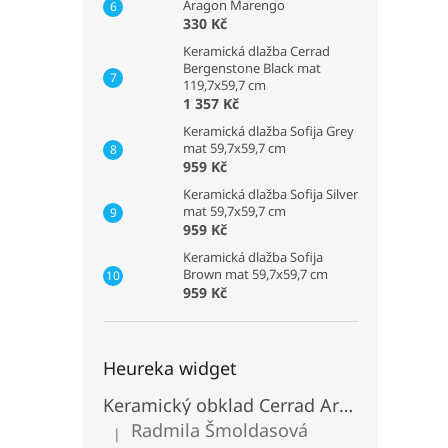
Aragon Marengo
330 Kč
Keramická dlažba Cerrad
Bergenstone Black mat
119,7x59,7 cm
1 357 Kč
Keramická dlažba Sofija Grey
mat 59,7x59,7 cm
959 Kč
Keramická dlažba Sofija Silver
mat 59,7x59,7 cm
959 Kč
Keramická dlažba Sofija
Brown mat 59,7x59,7 cm
959 Kč
Heureka widget
Keramický obklad Cerrad Aragon Savana
Radmila Šmoldasová
|
Hodnocení produktu je 5 z 5 hvězdiček.