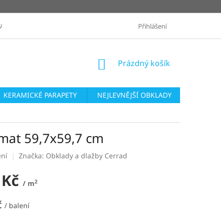
ANÉ ZNAČKY
OBCHODNÍ PODMÍNKY
Přihlášení
ZASLÁNÍ VZORKŮ
NÁKUPNÍ
Prázdný košík
KOŠÍK
KERAMICKÉ PARAPETY
NEJLEVNĚJŠÍ OBKLADY
SÉRIE O
 mat 59,7x59,7 cm
ení
Značka:
Obklady a dlažby Cerrad
 Kč
2
/ m
č
/ balení