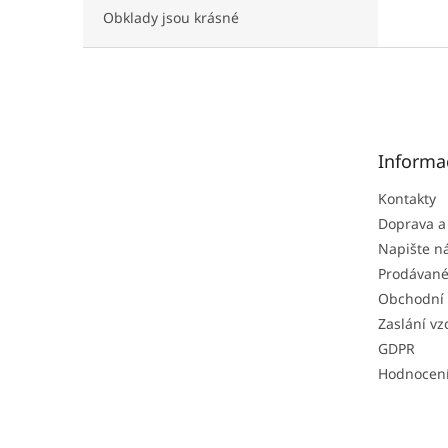
Obklady jsou krásné
Z
á
p
a
t
Informa
í
Kontakty
Doprava a
Napište 
Prodávané
Obchodní
Zaslání vz
GDPR
Hodnocen