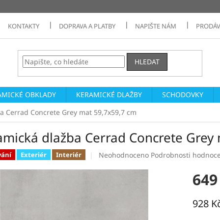
KONTAKTY
DOPRAVA A PLATBY
NAPIŠTE NÁM
PRODÁV
HLEDAT
AMICKÉ OBKLADY
KERAMICKÉ DLAŽBY
SCHODOVKY
a Cerrad Concrete Grey mat 59,7x59,7 cm
amická dlažba Cerrad Concrete Grey
Průměrné
Neohodnoceno
Podrobnosti hodnoc
vání
Exteriér
Interiér
hodnocení
produktu
649
je
0,0
z
928 K
5
Měrná
hvězdiček.