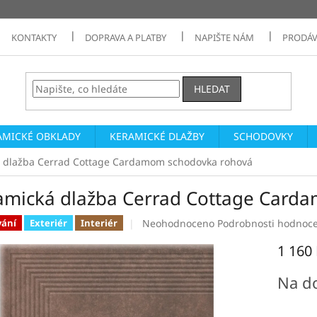
KONTAKTY
DOPRAVA A PLATBY
NAPIŠTE NÁM
PRODÁV
HLEDAT
AMICKÉ OBKLADY
KERAMICKÉ DLAŽBY
SCHODOVKY
 dlažba Cerrad Cottage Cardamom schodovka rohová
amická dlažba Cerrad Cottage Card
Průměrné
Neohodnoceno
Podrobnosti hodnoc
vání
Exteriér
Interiér
hodnocení
1 160
produktu
je
Měrná
0,0
Na d
cena:
z
5
hvězdiček.