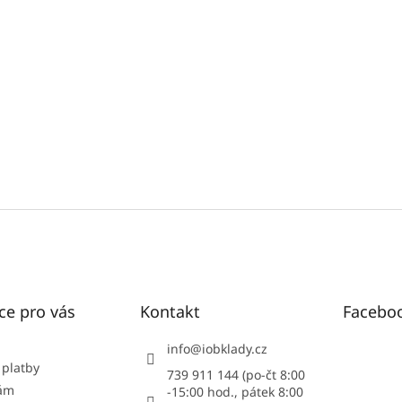
ce pro vás
Kontakt
Facebo
info
@
iobklady.cz
 platby
739 911 144 (po-čt 8:00
nám
-15:00 hod., pátek 8:00