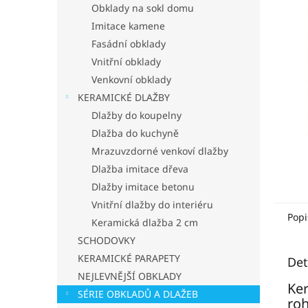
p
Obklady na sokl domu
a
Imitace kamene
n
Fasádní obklady
e
Vnitřní obklady
l
Venkovní obklady
KERAMICKÉ DLAŽBY
Dlažby do koupelny
Dlažba do kuchyně
Mrazuvzdorné venkoví dlažby
Dlažba imitace dřeva
Dlažby imitace betonu
Vnitřní dlažby do interiéru
Popi
Keramická dlažba 2 cm
SCHODOVKY
KERAMICKÉ PARAPETY
Det
NEJLEVNĚJŠÍ OBKLADY
Ke
SÉRIE OBKLADŮ A DLAŽEB
ro