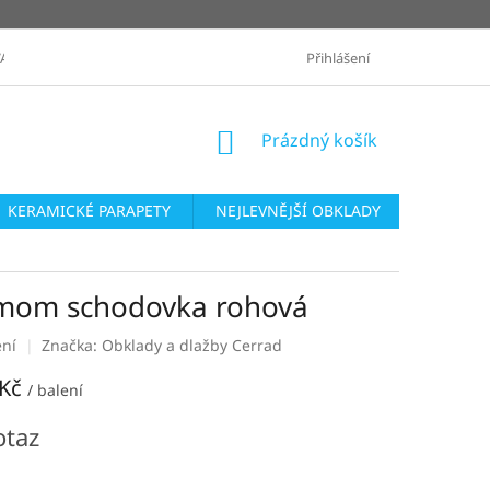
ANÉ ZNAČKY
OBCHODNÍ PODMÍNKY
Přihlášení
ZASLÁNÍ VZORKŮ
NÁKUPNÍ
Prázdný košík
KOŠÍK
KERAMICKÉ PARAPETY
NEJLEVNĚJŠÍ OBKLADY
SÉRIE O
amom schodovka rohová
ení
Značka:
Obklady a dlažby Cerrad
 Kč
/ balení
otaz