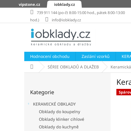
Přejít
vipstone.cz
iobklady.cz
na
739 911 144 (po-čt 8:00-15:00 hod., pátek 8:00-13:00
obsah
hod.)
info@iobklady.cz
Hodnocení obchodu
Zaslání vzorků
KER
Domů
SÉRIE OBKLADŮ A DLAŽEB
Keramická
P
Ker
o
Přeskočit
s
Kategorie
kategorie
Spáro
t
r
KERAMICKÉ OBKLADY
a
Obklady do koupelny
n
Obklady klinker cihlové
n
í
Obklady do kuchyně