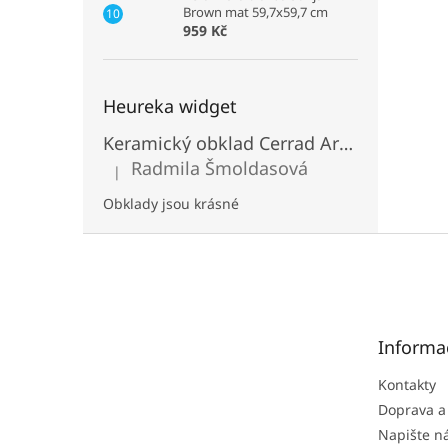
Brown mat 59,7x59,7 cm
959 Kč
Heureka widget
Keramický obklad Cerrad Aragon Savana
Radmila Šmoldasová
|
Hodnocení produktu je 5 z 5 hvězdiček.
Obklady jsou krásné
Z
á
p
a
t
Informa
í
Kontakty
Doprava a
Napište 