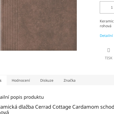
Keramic
rohová
Detailní
TISK
s
Hodnocení
Diskuze
Značka
ailní popis produktu
ramická dlažba Cerrad Cottage Cardamom scho
hová