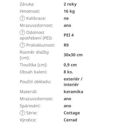
Záruka
:
2 roky
Hmotnost
:
16 kg
?
Kalibrace
:
ne
Mrazuvzdornost
:
ano
?
Odolnost
PEI 4
opotřebení (PEI)
:
?
Protiskluznost
:
R9
Rozměr dlažby
30x30 cm
[cm]
:
Tloušťka [cm]
:
0,9 cm
Obsah balení
:
8 ks.
exteriér /
Použití obkladu
:
interiér
Materiál
:
keramika
Mrazuvzdornost
:
ano
Spárování
:
ano
?
Série
:
Cottage
Výrobce
:
Cerrad