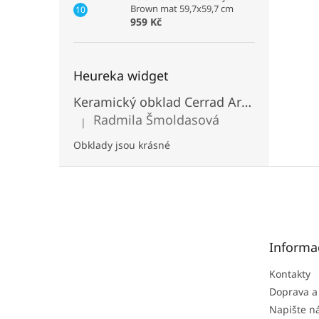
Brown mat 59,7x59,7 cm
959 Kč
Heureka widget
Keramický obklad Cerrad Aragon Savana
Radmila Šmoldasová
|
Hodnocení produktu je 5 z 5 hvězdiček.
Obklady jsou krásné
Z
á
p
a
t
Informa
í
Kontakty
Doprava a
Napište 