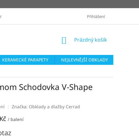
ANÉ ZNAČKY
OBCHODNÍ PODMÍNKY
Přihlášení
ZASLÁNÍ VZORKŮ
NÁKUPNÍ
Prázdný košík
KOŠÍK
KERAMICKÉ PARAPETY
NEJLEVNĚJŠÍ OBKLADY
SÉRIE O
amom Schodovka V-Shape
ení
Značka:
Obklady a dlažby Cerrad
 Kč
/ balení
otaz