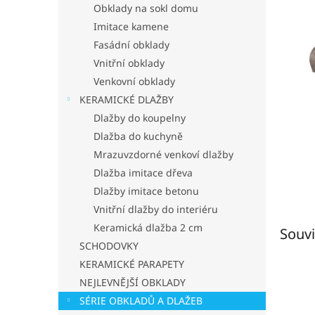
p
Obklady na sokl domu
a
Imitace kamene
n
Fasádní obklady
e
Vnitřní obklady
l
Venkovní obklady
KERAMICKÉ DLAŽBY
Dlažby do koupelny
Dlažba do kuchyně
Mrazuvzdorné venkoví dlažby
Dlažba imitace dřeva
Dlažby imitace betonu
Vnitřní dlažby do interiéru
Keramická dlažba 2 cm
Souvi
SCHODOVKY
KERAMICKÉ PARAPETY
NEJLEVNĚJŠÍ OBKLADY
SÉRIE OBKLADŮ A DLAŽEB