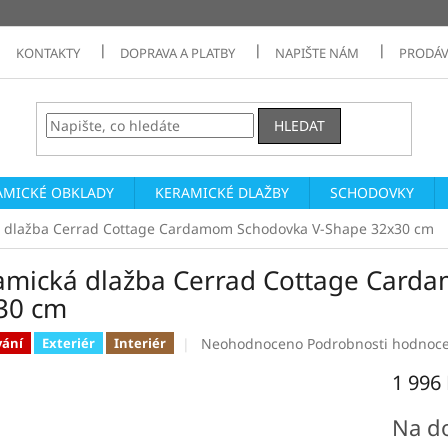
KONTAKTY
DOPRAVA A PLATBY
NAPIŠTE NÁM
PRODÁV
HLEDAT
AMICKÉ OBKLADY
KERAMICKÉ DLAŽBY
SCHODOVKY
 dlažba Cerrad Cottage Cardamom Schodovka V-Shape 32x30 cm
amická dlažba Cerrad Cottage Card
30 cm
Průměrné
Neohodnoceno
Podrobnosti hodnoc
vání
Exteriér
Interiér
hodnocení
1 996
produktu
je
Měrná
0,0
Na d
cena:
z