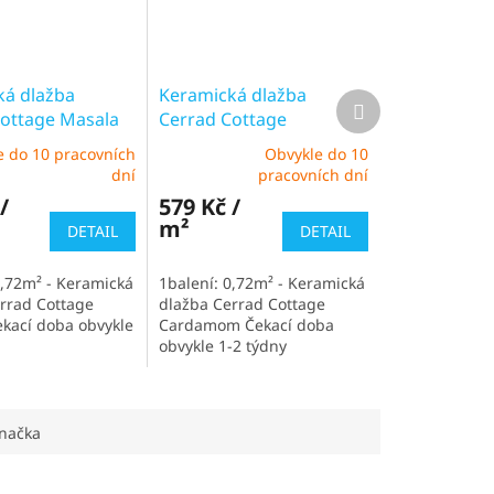
ká dlažba
Keramická dlažba
Další
ottage Masala
Cerrad Cottage
produkt
Cardamom
e do 10 pracovních
Obvykle do 10
Průměrné
dní
pracovních dní
hodnocení
/
579 Kč /
produktu
m²
je
DETAIL
DETAIL
5,0
z
0,72m² - Keramická
1balení: 0,72m² - Keramická
5
rrad Cottage
dlažba Cerrad Cottage
hvězdiček.
kací doba obvykle
Cardamom Čekací doba
obvykle 1-2 týdny
načka