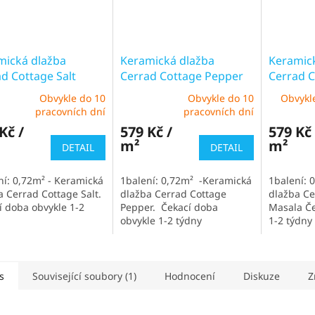
mická dlažba
Keramická dlažba
Keramic
d Cottage Salt
Cerrad Cottage Pepper
Cerrad C
Obvykle do 10
Obvykle do 10
Obvykl
ěrné
Průměrné
pracovních dní
pracovních dní
cení
hodnocení
Kč /
579 Kč /
579 Kč 
ktu
produktu
m²
m²
je
DETAIL
DETAIL
3,5
z
ní: 0,72m² - Keramická
1balení: 0,72m² -Keramická
1balení: 
5
a Cerrad Cottage Salt.
dlažba Cerrad Cottage
dlažba Ce
iček.
hvězdiček.
í doba obvykle 1-2
Pepper. Čekací doba
Masala Če
obvykle 1-2 týdny
1-2 týdny
s
Související soubory (1)
Hodnocení
Diskuze
Z