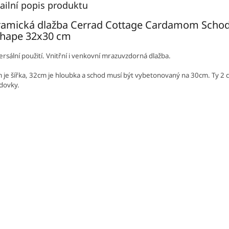
ailní popis produktu
ramická dlažba Cerrad Cottage Cardamom Scho
Shape 32x30 cm
ersální použití. Vnitřní i venkovní mrazuvzdorná dlažba.
 je šířka, 32cm je hloubka a schod musí být vybetonovaný na 30cm. Ty 2 
odovky.