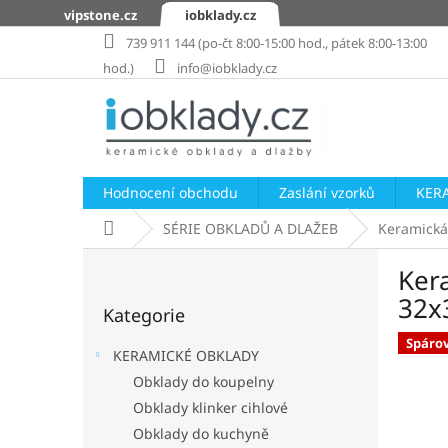
Přejít
vipstone.cz
iobklady.cz
na
739 911 144 (po-čt 8:00-15:00 hod., pátek 8:00-13:00
obsah
hod.)
info@iobklady.cz
Hodnocení obchodu
Zaslání vzorků
KER
Domů
SÉRIE OBKLADŮ A DLAŽEB
Keramická
P
Ker
o
Přeskočit
s
32x
Kategorie
kategorie
t
r
Spáro
KERAMICKÉ OBKLADY
a
Obklady do koupelny
n
Obklady klinker cihlové
n
í
Obklady do kuchyně