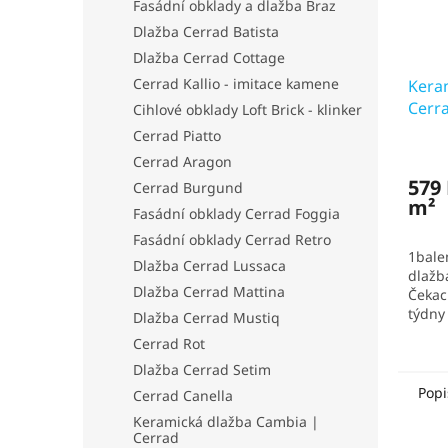
Fasádní obklady a dlažba Braz
Dlažba Cerrad Batista
Dlažba Cerrad Cottage
Cerrad Kallio - imitace kamene
Kera
Cerra
Cihlové obklady Loft Brick - klinker
Cerrad Piatto
Prům
Cerrad Aragon
hodno
579 
Cerrad Burgund
produ
m²
je
Fasádní obklady Cerrad Foggia
5,0
Fasádní obklady Cerrad Retro
z
1bale
Dlažba Cerrad Lussaca
5
dlažb
hvězd
Dlažba Cerrad Mattina
Čekac
týdny
Dlažba Cerrad Mustiq
Cerrad Rot
Dlažba Cerrad Setim
Popi
Cerrad Canella
Keramická dlažba Cambia |
Cerrad