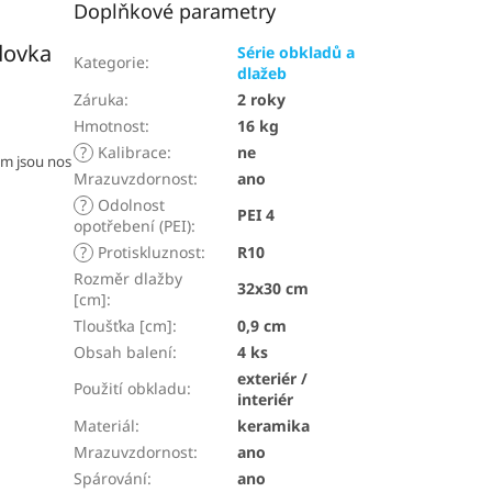
Doplňkové parametry
dovka
Série obkladů a
Kategorie
:
dlažeb
Záruka
:
2 roky
Hmotnost
:
16 kg
?
Kalibrace
:
ne
cm jsou nos
Mrazuvzdornost
:
ano
?
Odolnost
PEI 4
opotřebení (PEI)
:
?
Protiskluznost
:
R10
Rozměr dlažby
32x30 cm
[cm]
:
Tloušťka [cm]
:
0,9 cm
Obsah balení
:
4 ks
exteriér /
Použití obkladu
:
interiér
Materiál
:
keramika
Mrazuvzdornost
:
ano
Spárování
:
ano