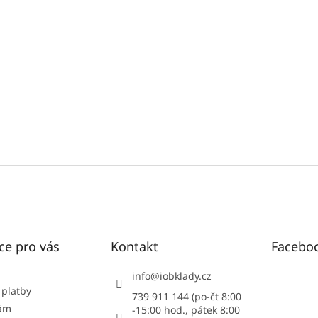
ce pro vás
Kontakt
Facebo
info
@
iobklady.cz
 platby
739 911 144 (po-čt 8:00
nám
-15:00 hod., pátek 8:00