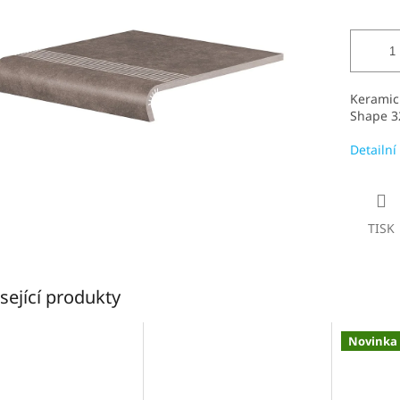
5
hvězdiček.
Keramic
Shape 3
Detailní
TISK
sející produkty
Novinka