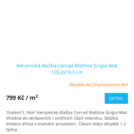
Keramická dlažba Cerrad Mattina Grigio Mat
120,2x19,3 cm
Obvykle do 10 pracovních dní
Průměrné
hodnocení
produktu
799 Kč / m²
DETAIL
je
5,0
1balení:1,16m² Keramická dlažba Cerrad Mattina Grigio Mat.
z
Vhodná do venkovních i vnitřních částí interiéru. Dlažba
5
imitace dřeva v matném provedení. Čekací doba obvykle 1-2
hvězdiček.
týdny