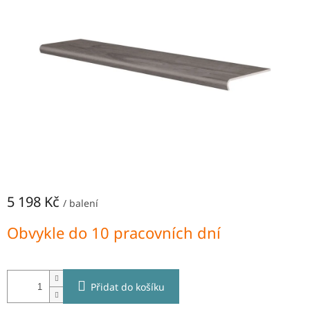
hvězdiček.
NEJLEVNĚJŠÍ
OBKLADY
SÉRIE
OBKLADŮ
A
DLAŽEB
Naše
prodejna
Značky
Přihlášení
5 198 Kč
/ balení
Měrná
Obvykle do 10 pracovních dní
cena:
Přidat do košíku