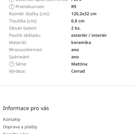
?
Protiskluznost
:
R9
Rozměr dlažby [cm]
:
120,2x32 cm
Tloušťka [cm]
:
0,8 cm
Obsah balení
:
2 ks.
Použití obkladu
:
exteriér / interiér
Materiál
:
keramika
Mrazuvzdornost
:
ano
Spárování
:
ano
?
Série
:
Mattina
Výrobce
:
Cerrad
Z
á
p
a
Informace pro vás
t
Kontakty
í
Doprava a platby