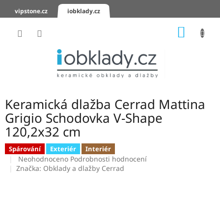
Přejít
vipstone.cz
iobklady.cz
na
obsah
NÁKUP
KOŠÍK
Hodnocení
obchodu
Zaslání
vzorků
Keramická dlažba Cerrad Mattina
KERAMICKÉ
Grigio Schodovka V-Shape
OBKLADY
120,2x32 cm
KERAMICKÉ
Spárování
Exteriér
Interiér
DLAŽBY
Průměrné
Neohodnoceno
Podrobnosti hodnocení
hodnocení
Značka:
Obklady a dlažby Cerrad
produktu
SCHODOVKY
je
0,0
KERAMICKÉ
PARAPETY
z
5