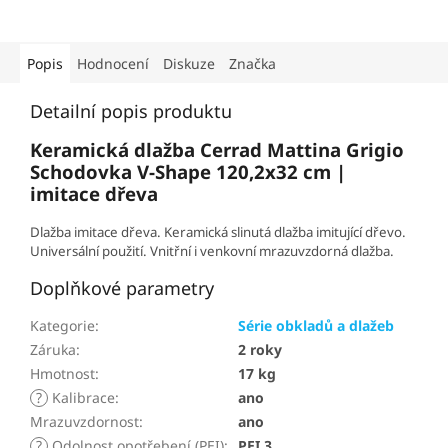
Popis
Hodnocení
Diskuze
Značka
Detailní popis produktu
Keramická dlažba Cerrad Mattina Grigio
Schodovka V-Shape 120,2x32 cm |
imitace dřeva
Dlažba imitace dřeva. Keramická slinutá dlažba imitující dřevo.
Universální použití. Vnitřní i venkovní mrazuvzdorná dlažba.
Doplňkové parametry
Kategorie
:
Série obkladů a dlažeb
Záruka
:
2 roky
Hmotnost
:
17 kg
?
Kalibrace
:
ano
Mrazuvzdornost
:
ano
?
Odolnost opotřebení (PEI)
:
PEI 3