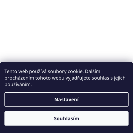
Tento web používá soubory cookie. Dalším
procházením tohoto webu vyjadřujete souhlas s jejich
používáním.
Vytvořil Shoptet
Nastavení
Copyright 2026
Keramické obklady a dlažby iobklady.cz
.
Souhlasím
Všechna práva vyhrazena.
Upravit nastavení cookies