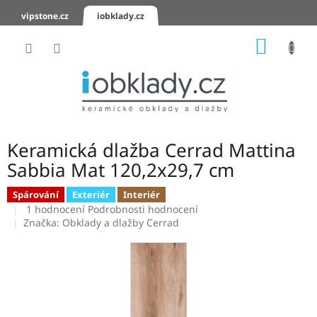
Přejít
vipstone.cz
iobklady.cz
na
obsah
NÁKUP
KOŠÍK
Hodnocení
obchodu
Zaslání
vzorků
Keramická dlažba Cerrad Mattina
KERAMICKÉ
Sabbia Mat 120,2x29,7 cm
OBKLADY
Spárování
Exteriér
Interiér
Průměrné
KERAMICKÉ
1 hodnocení
Podrobnosti hodnocení
DLAŽBY
hodnocení
Značka:
Obklady a dlažby Cerrad
produktu
je
SCHODOVKY
5,0
z
KERAMICKÉ
5
PARAPETY
hvězdiček.