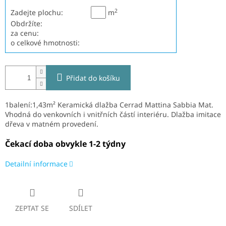
2
Zadejte plochu:
m
Obdržíte:
za cenu:
o celkové hmotnosti:
Přidat do košíku
1balení:1,43m² Keramická dlažba Cerrad Mattina Sabbia Mat
.
V
hodná do venkovních i vnitřních částí interiéru. Dlažba imitace
dřeva v matném provedení.
Čekací doba obvykle 1-2 týdny
Detailní informace
ZEPTAT SE
SDÍLET