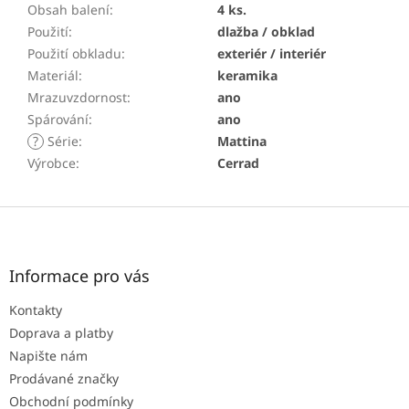
Obsah balení
:
4 ks.
Použití
:
dlažba / obklad
Použití obkladu
:
exteriér / interiér
Materiál
:
keramika
Mrazuvzdornost
:
ano
Spárování
:
ano
?
Série
:
Mattina
Výrobce
:
Cerrad
Z
á
p
a
Informace pro vás
t
Kontakty
í
Doprava a platby
Napište nám
Prodávané značky
Obchodní podmínky