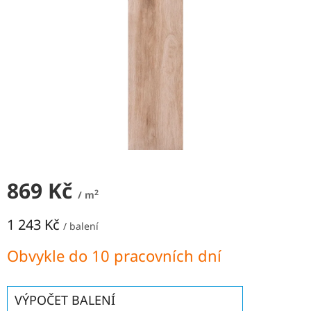
NEJLEVNĚJŠÍ
OBKLADY
SÉRIE
OBKLADŮ
A
DLAŽEB
Naše
prodejna
Značky
869 Kč
Přihlášení
2
/ m
1 243 Kč
/ balení
Měrná
Obvykle do 10 pracovních dní
cena:
VÝPOČET BALENÍ