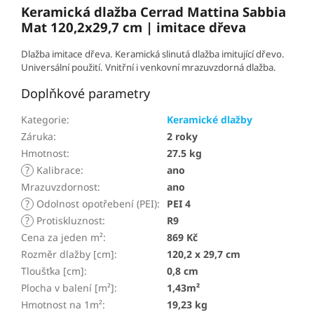
Keramická dlažba Cerrad Mattina Sabbia
Mat 120,2x29,7 cm | imitace dřeva
Dlažba imitace dřeva. Keramická slinutá dlažba imitující dřevo.
Universální použití. Vnitřní i venkovní mrazuvzdorná dlažba.
Doplňkové parametry
Kategorie
:
Keramické dlažby
Záruka
:
2 roky
Hmotnost
:
27.5 kg
?
Kalibrace
:
ano
Mrazuvzdornost
:
ano
?
Odolnost opotřebení (PEI)
:
PEI 4
?
Protiskluznost
:
R9
Cena za jeden m²
:
869 Kč
Rozměr dlažby [cm]
:
120,2 x 29,7 cm
Tloušťka [cm]
:
0,8 cm
Plocha v balení [m²]
:
1,43m²
Hmotnost na 1m²
:
19,23 kg