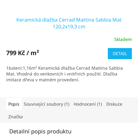
Keramická dlažba Cerrad Mattina Sabbia Mat
120,2x19,3 cm
Skladem
Průměrné
hodnocení
produktu
799 Kč / m²
DETAIL
je
5,0
1balení:1,16m² Keramická dlažba Cerrad Mattina Sabbia
z
Mat. Vhodná do venkovních i vnitřních použití. Dlažba
5
imitace dřeva v matném provedení.
hvězdiček.
Popis
Související soubory (1)
Hodnocení (1)
Diskuze
Značka
Detailní popis produktu