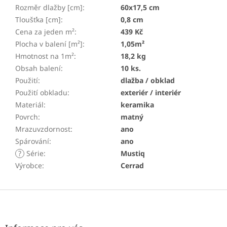
Rozměr dlažby [cm]
:
60x17,5 cm
Tloušťka [cm]
:
0,8 cm
Cena za jeden m²
:
439 Kč
Plocha v balení [m²]
:
1,05m²
Hmotnost na 1m²
:
18,2 kg
Obsah balení
:
10 ks.
Použití
:
dlažba / obklad
Použití obkladu
:
exteriér / interiér
Materiál
:
keramika
Povrch
:
matný
Mrazuvzdornost
:
ano
Spárování
:
ano
?
Série
:
Mustiq
Výrobce
:
Cerrad
Z
á
p