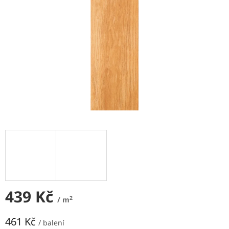
NEJLEVNĚJŠÍ
OBKLADY
SÉRIE
OBKLADŮ
A
DLAŽEB
Naše
prodejna
Značky
Přihlášení
439 Kč
2
/ m
461 Kč
/ balení