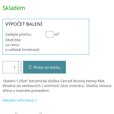
Měrná
Skladem
cena:
VÝPOČET BALENÍ
2
Zadejte plochu:
m
Obdržíte:
za cenu:
o celkové hmotnosti:
Přidat do košíku
1balení:1,05m² Keramická dlažba Cerrad Mustiq Honey Mat
.
V
hodná do venkovních i vnitřních částí interiéru. Dlažba imitace
dřeva v matném provedení.
Detailní informace