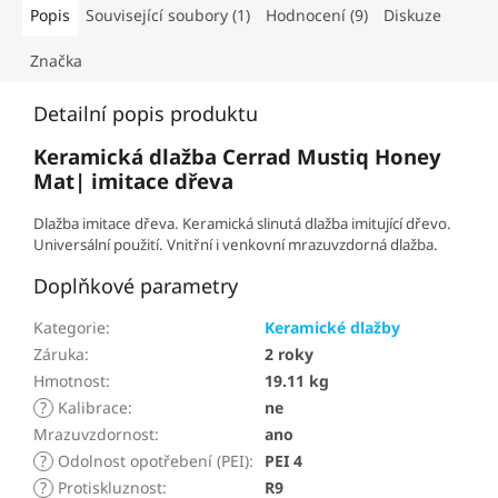
Popis
Související soubory (1)
Hodnocení (9)
Diskuze
Značka
Detailní popis produktu
Keramická dlažba Cerrad Mustiq Honey
Mat| imitace dřeva
Dlažba imitace dřeva. Keramická slinutá dlažba imitující dřevo.
Universální použití. Vnitřní i venkovní mrazuvzdorná dlažba.
Doplňkové parametry
Kategorie
:
Keramické dlažby
Záruka
:
2 roky
Hmotnost
:
19.11 kg
?
Kalibrace
:
ne
Mrazuvzdornost
:
ano
?
Odolnost opotřebení (PEI)
:
PEI 4
?
Protiskluznost
:
R9