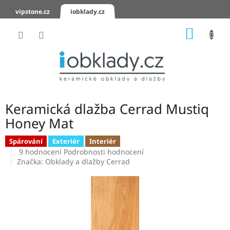
Přejít
vipstone.cz
iobklady.cz
na
obsah
NÁKUP
KOŠÍK
Hodnocení
obchodu
Zaslání
vzorků
Keramická dlažba Cerrad Mustiq
KERAMICKÉ
Honey Mat
OBKLADY
Spárování
Exteriér
Interiér
Průměrné
KERAMICKÉ
9 hodnocení
Podrobnosti hodnocení
DLAŽBY
hodnocení
Značka:
Obklady a dlažby Cerrad
produktu
je
SCHODOVKY
3,9
z
KERAMICKÉ
5
PARAPETY
hvězdiček.