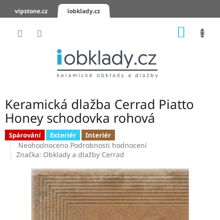
Přejít
vipstone.cz
iobklady.cz
na
obsah
NÁKUP
KOŠÍK
Hodnocení
obchodu
Zaslání
vzorků
Keramická dlažba Cerrad Piatto
KERAMICKÉ
Honey schodovka rohová
OBKLADY
Spárování
Exteriér
Interiér
Průměrné
KERAMICKÉ
Neohodnoceno
Podrobnosti hodnocení
DLAŽBY
hodnocení
Značka:
Obklady a dlažby Cerrad
produktu
je
SCHODOVKY
0,0
z
KERAMICKÉ
5
PARAPETY
hvězdiček.