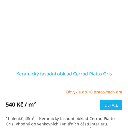
Keramický fasádní obklad Cerrad Piatto Gris
Obvykle do 10 pracovních dní
Průměrné
hodnocení
produktu
540 Kč / m²
DETAIL
je
5,0
1balení:0,48m² - Keramický fasádní obklad Cerrad Piatto
z
Gris. Vhodný do venkovních i vnitřních částí interiéru.
5