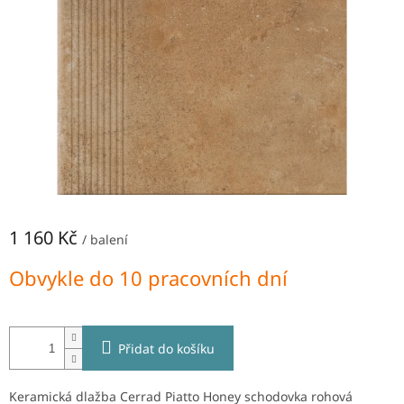
NEJLEVNĚJŠÍ
OBKLADY
SÉRIE
OBKLADŮ
A
DLAŽEB
Naše
prodejna
Značky
1 160 Kč
/ balení
Přihlášení
Měrná
Obvykle do 10 pracovních dní
cena:
Přidat do košíku
Keramická dlažba Cerrad Piatto Honey schodovka rohová