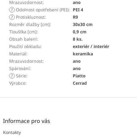
Mrazuvzdornost
:
ano
?
Odolnost opotřebení (PEI)
:
PEI 4
?
Protiskluznost
:
R9
Rozměr dlažby [cm]
:
30x30 cm
Tloušťka [cm]
:
0,9 cm
Obsah balení
:
8 ks.
Použití obkladu
:
exteriér / interiér
Materiál
:
keramika
Mrazuvzdornost
:
ano
Spárování
:
ano
?
Série
:
Piatto
Výrobce
:
Cerrad
Z
á
p
a
Informace pro vás
t
Kontakty
í