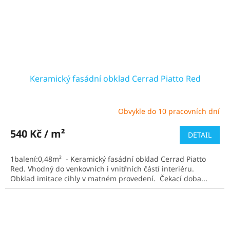
Keramický fasádní obklad Cerrad Piatto Red
Obvykle do 10 pracovních dní
Průměrné
hodnocení
produktu
540 Kč / m²
DETAIL
je
4,5
1balení:0,48m² - Keramický fasádní obklad Cerrad Piatto
z
Red. Vhodný do venkovních i vnitřních částí interiéru.
5
Obklad imitace cihly v matném provedení. Čekací doba...
hvězdiček.