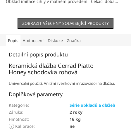
Obklad imitace cihly v matném provedení. Čekací doba...
hvězdiček.
ZOBRAZIT VŠECHNY SOUVISEJÍCÍ PRODUKTY
Popis
Hodnocení
Diskuze
Značka
Detailní popis produktu
Keramická dlažba Cerrad Piatto
Honey schodovka rohová
Universální použití. Vnitřní i venkovní mrazuvzdorná dlažba.
Doplňkové parametry
Kategorie
:
Série obkladů a dlažeb
Záruka
:
2 roky
Hmotnost
:
16 kg
?
Kalibrace
:
ne