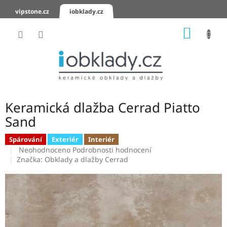
Přejít
vipstone.cz
iobklady.cz
na
obsah
NÁKUP
KOŠÍK
Hodnocení
obchodu
Zaslání
vzorků
Keramická dlažba Cerrad Piatto
KERAMICKÉ
Sand
OBKLADY
Spárování
Exteriér
Interiér
Průměrné
KERAMICKÉ
Neohodnoceno
Podrobnosti hodnocení
DLAŽBY
hodnocení
Značka:
Obklady a dlažby Cerrad
produktu
je
SCHODOVKY
0,0
z
KERAMICKÉ
5
PARAPETY
hvězdiček.