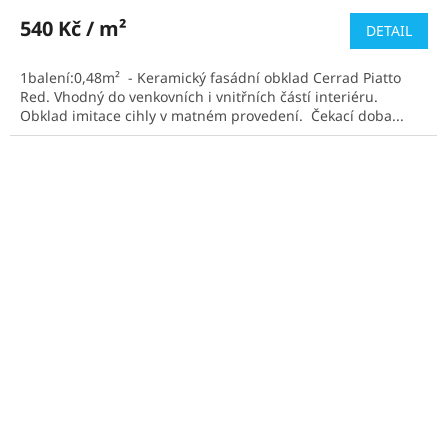
hodnocení
produktu
540 Kč / m²
DETAIL
je
4,5
1balení:0,48m² - Keramický fasádní obklad Cerrad Piatto
z
Red. Vhodný do venkovních i vnitřních částí interiéru.
5
Obklad imitace cihly v matném provedení. Čekací doba...
hvězdiček.