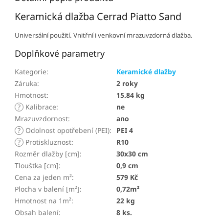
Keramická dlažba Cerrad Piatto Sand
Universální použití. Vnitřní i venkovní mrazuvzdorná dlažba.
Doplňkové parametry
Kategorie
:
Keramické dlažby
Záruka
:
2 roky
Hmotnost
:
15.84 kg
?
Kalibrace
:
ne
Mrazuvzdornost
:
ano
?
Odolnost opotřebení (PEI)
:
PEI 4
?
Protiskluznost
:
R10
Rozměr dlažby [cm]
:
30x30 cm
Tloušťka [cm]
:
0,9 cm
Cena za jeden m²
:
579 Kč
Plocha v balení [m²]
:
0,72m²
Hmotnost na 1m²
:
22 kg
Obsah balení
:
8 ks.