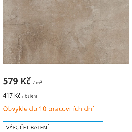
NEJLEVNĚJŠÍ
OBKLADY
SÉRIE
OBKLADŮ
A
DLAŽEB
Naše
prodejna
Značky
579 Kč
Přihlášení
2
/ m
417 Kč
/ balení
Měrná
Obvykle do 10 pracovních dní
cena:
VÝPOČET BALENÍ