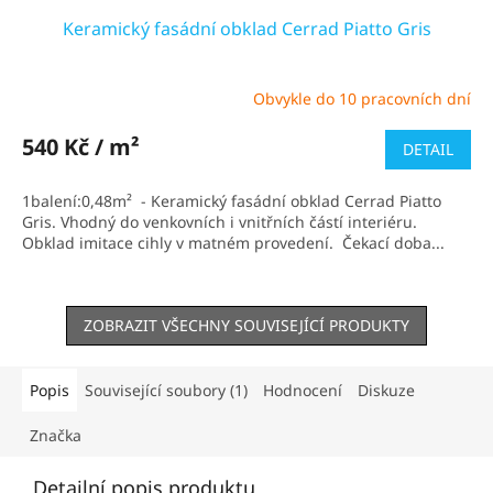
Keramický fasádní obklad Cerrad Piatto Gris
Obvykle do 10 pracovních dní
Průměrné
hodnocení
produktu
540 Kč / m²
DETAIL
je
5,0
1balení:0,48m² - Keramický fasádní obklad Cerrad Piatto
z
Gris. Vhodný do venkovních i vnitřních částí interiéru.
5
Obklad imitace cihly v matném provedení. Čekací doba...
hvězdiček.
ZOBRAZIT VŠECHNY SOUVISEJÍCÍ PRODUKTY
Popis
Související soubory (1)
Hodnocení
Diskuze
Značka
Detailní popis produktu