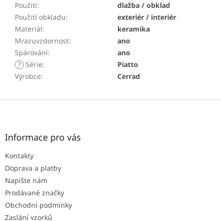
Použití
:
dlažba / obklad
Použití obkladu
:
exteriér / interiér
Materiál
:
keramika
Mrazuvzdornost
:
ano
Spárování
:
ano
?
Série
:
Piatto
Výrobce
:
Cerrad
Z
á
p
a
Informace pro vás
t
Kontakty
í
Doprava a platby
Napište nám
Prodávané značky
Obchodní podmínky
Zaslání vzorků