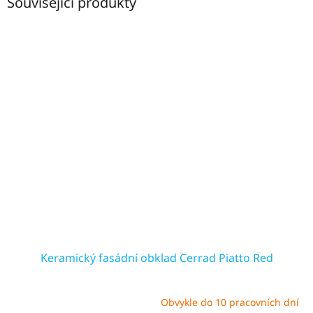
Související produkty
Keramický fasádní obklad Cerrad Piatto Red
Obvykle do 10 pracovních dní
Průměrné