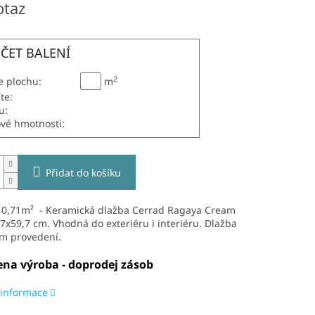
otaz
ČET BALENÍ
2
e plochu:
m
te:
u:
ové hmotnosti:
Přidat do košíku
: 0,71m² - Keramická dlažba Cerrad Ragaya Cream
,7x59,7 cm.
V
hodná do exteriéru i interiéru. Dlažba
m provedení.
na výroba - doprodej zásob
 informace