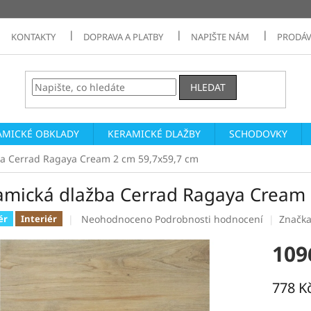
KONTAKTY
DOPRAVA A PLATBY
NAPIŠTE NÁM
PRODÁV
HLEDAT
AMICKÉ OBKLADY
KERAMICKÉ DLAŽBY
SCHODOVKY
a Cerrad Ragaya Cream 2 cm 59,7x59,7 cm
amická dlažba Cerrad Ragaya Cream 
Průměrné
Neohodnoceno
Podrobnosti hodnocení
Značk
ér
Interiér
hodnocení
produktu
109
je
0,0
z
778 K
5
Měrná
hvězdiček.