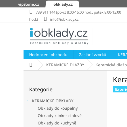
Přejít
vipstone.cz
iobklady.cz
na
739 911 144 (po-čt 8:00-15:00 hod., pátek 8:00-13:00
obsah
hod.)
info@iobklady.cz
Hodnocení obchodu
Zaslání vzorků
KER
Domů
KERAMICKÉ DLAŽBY
Keramická dlažb
P
Ker
o
Přeskočit
s
Kategorie
kategorie
Exteri
t
r
KERAMICKÉ OBKLADY
a
Obklady do koupelny
n
Obklady klinker cihlové
n
í
Obklady do kuchyně