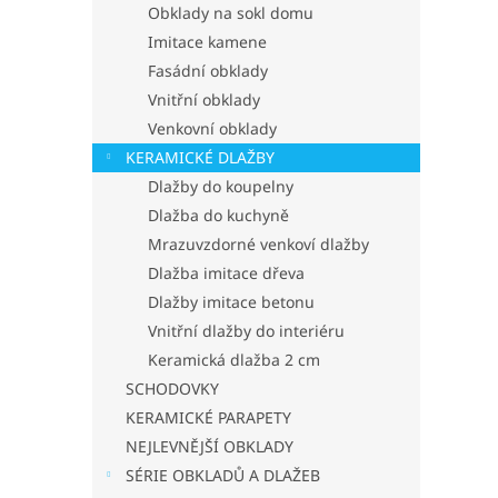
p
Obklady na sokl domu
a
Imitace kamene
n
Fasádní obklady
e
Vnitřní obklady
l
Venkovní obklady
KERAMICKÉ DLAŽBY
Dlažby do koupelny
Dlažba do kuchyně
Mrazuvzdorné venkoví dlažby
Dlažba imitace dřeva
Dlažby imitace betonu
Vnitřní dlažby do interiéru
Keramická dlažba 2 cm
SCHODOVKY
KERAMICKÉ PARAPETY
NEJLEVNĚJŠÍ OBKLADY
SÉRIE OBKLADŮ A DLAŽEB