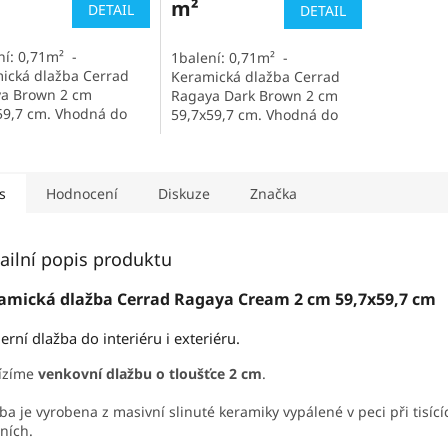
m²
DETAIL
DETAIL
ní: 0,71m² -
1balení: 0,71m² -
ická dlažba Cerrad
Keramická dlažba Cerrad
a Brown 2 cm
Ragaya Dark Brown 2 cm
59,7 cm. Vhodná do
59,7x59,7 cm. Vhodná do
éru i interiéru. Dlažba
exteriéru i interiéru. Dlažba
ném provedení.
v matném provedení.
ena výroba -...
Ukončena výroba -...
s
Hodnocení
Diskuze
Značka
ailní popis produktu
amická dlažba Cerrad Ragaya Cream 2 cm 59,7x59,7 cm
rní dlažba do interiéru i exteriéru.
ízíme
venkovní dlažbu o tloušťce 2 cm
.
ba je vyrobena z masivní slinuté keramiky vypálené v peci při tisící
ních.