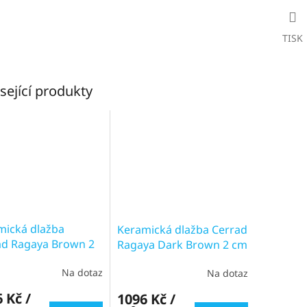
TISK
sející produkty
mická dlažba
Keramická dlažba Cerrad
ad Ragaya Brown 2
Ragaya Dark Brown 2 cm
9,7x59,7 cm
59,7x59,7 cm
Na dotaz
Na dotaz
 Kč /
1096 Kč /