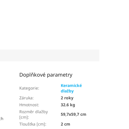
Doplňkové parametry
Keramické
Kategorie
:
dlažby
Záruka
:
2 roky
Hmotnost
:
32.6 kg
Rozměr dlažby
59,7x59,7 cm
[cm]
:
ch
Tloušťka [cm]
:
2 cm