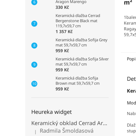
m²
Aragon Marengo
330 Kč
Keramická dlažba Cerrad
1bale
Bergenstone Black mat
Keram
119,7x59,7 cm
Ragay
1 357 Kč
59,7x
Keramická dlažba Sofija Grey
exteri
mat 59,7x59,7 cm
v mat
959 Kč
Ukonč
Popi
Keramická dlažba Sofija Silver
mat 59,7x59,7 cm
959 Kč
Det
Keramická dlažba Sofija
Brown mat 59,7x59,7 cm
959 Kč
Ker
Mode
Heureka widget
Nab
Keramický obklad Cerrad Aragon Savana
D
laž
Radmila Šmoldasová
stup
|
Hodnocení produktu je 5 z 5 hvězdiček.