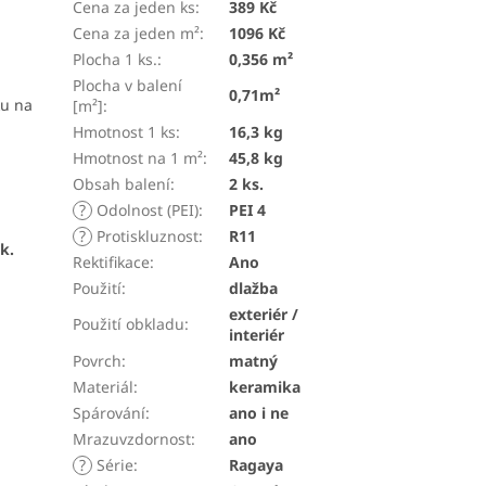
Cena za jeden ks
:
389 Kč
Cena za jeden m²
:
1096 Kč
Plocha 1 ks.
:
0,356 m²
Plocha v balení
0,71m²
ku na
[m²]
:
Hmotnost 1 ks
:
16,3 kg
Hmotnost na 1 m²
:
45,8 kg
Obsah balení
:
2 ks.
?
Odolnost (PEI)
:
PEI 4
?
Protiskluznost
:
R11
k.
Rektifikace
:
Ano
Použití
:
dlažba
exteriér /
Použití obkladu
:
interiér
Povrch
:
matný
Materiál
:
keramika
Spárování
:
ano i ne
Mrazuvzdornost
:
ano
?
Série
:
Ragaya