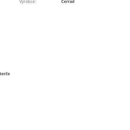
Výrobce
:
Cerrad
terče