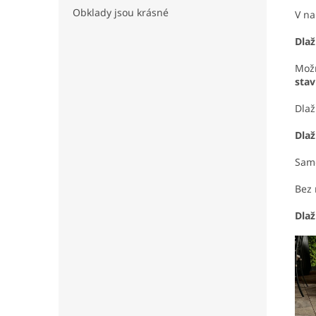
Obklady jsou krásné
V na
Dlaž
Možn
stav
Dlaž
Dlaž
Sam
Bez 
Dlaž