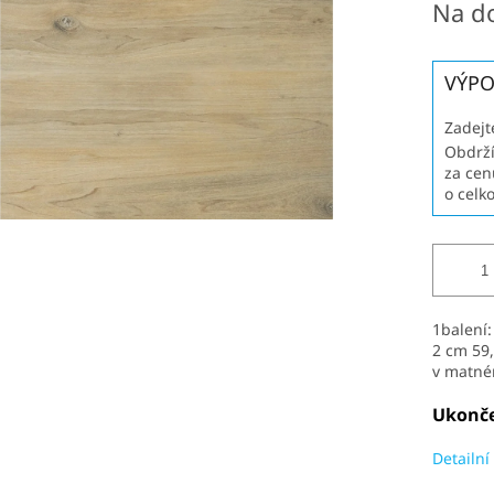
Na d
cena:
VÝPO
Zadejt
Obdrží
za cen
o celk
1balení
2 cm 59
v matné
Ukonče
Detailní