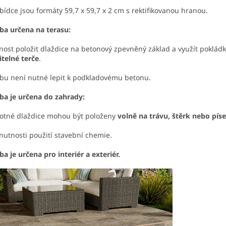
bídce jsou formáty 59,7 x 59,7 x 2 cm s rektifikovanou hranou.
ba určena na terasu:
ost položit dlaždice na betonový zpevněný základ a využít poklád
itelné terče
.
bu není nutné lepit k podkladovému betonu.
ba je určena do zahrady:
otné dlaždice mohou být položeny
volně na trávu, štěrk nebo píse
nutnosti použití stavební chemie.
ba je určena pro interiér a exteriér.