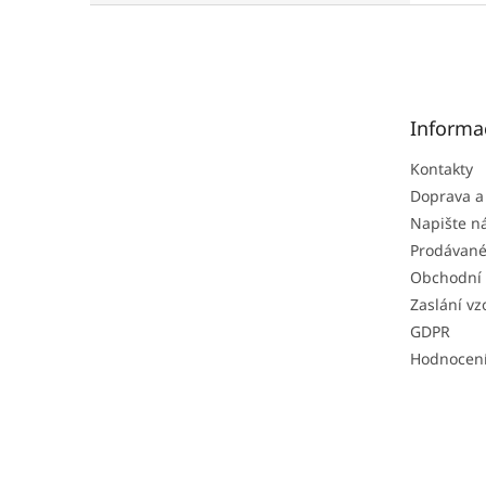
Z
á
p
a
t
Informa
í
Kontakty
Doprava a
Napište 
Prodávané
Obchodní
Zaslání vz
GDPR
Hodnocen