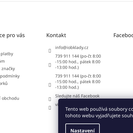
ce pro vás
Kontakt
Facebo
info
@
iobklady.cz
 platby
739 911 144 (po-čt 8:00
nám
-15:00 hod., pátek 8:00
-13:00 hod.)
 značky
 podmínky
739 911 144 (po-čt 8:00
-15:00 hod., pátek 8:00
orků
-13:00 hod.)
Sledujte náš Facebook
í obchodu
vipstonecz
Tento web používá soubory c
tohoto webu vyjadřujete souhl
Nastavení