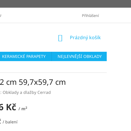
ANÉ ZNAČKY
OBCHODNÍ PODMÍNKY
Přihlášení
ZASLÁNÍ VZORKŮ
NÁKUPNÍ
Prázdný košík
KOŠÍK
KERAMICKÉ PARAPETY
NEJLEVNĚJŠÍ OBKLADY
SÉRIE O
2 cm 59,7x59,7 cm
a:
Obklady a dlažby Cerrad
6 Kč
2
/ m
č
/ balení