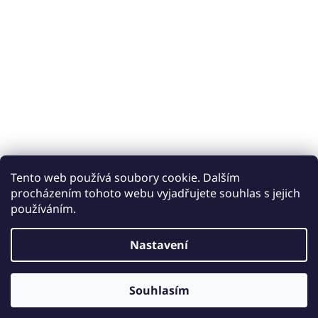
Tento web používá soubory cookie. Dalším
procházením tohoto webu vyjadřujete souhlas s jejich
používáním.
Vytvořil Shoptet
Nastavení
Copyright 2026
Keramické obklady a dlažby iobklady.cz
.
Souhlasím
Všechna práva vyhrazena.
Upravit nastavení cookies