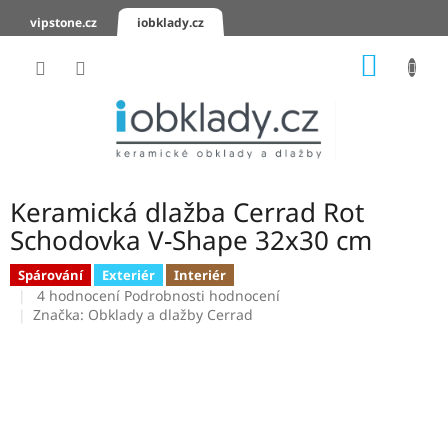
Přejít
vipstone.cz
iobklady.cz
na
obsah
NÁKUP
KOŠÍK
Hodnocení
obchodu
Zaslání
vzorků
Keramická dlažba Cerrad Rot
KERAMICKÉ
Schodovka V-Shape 32x30 cm
OBKLADY
Spárování
Exteriér
Interiér
Průměrné
KERAMICKÉ
4 hodnocení
Podrobnosti hodnocení
DLAŽBY
hodnocení
Značka:
Obklady a dlažby Cerrad
produktu
je
SCHODOVKY
2,8
z
KERAMICKÉ
5
PARAPETY
hvězdiček.