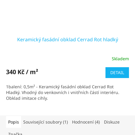
Keramický fasádní obklad Cerrad Rot hladký
Skladem
Průměrné
hodnocení
produktu
340 Kč / m²
DETAIL
je
3,9
1balení: 0,5m² - Keramický fasádní obklad Cerrad Rot
z
Hladký. Vhodný do venkovních i vnitřních částí interiéru.
5
Obklad imitace cihly.
hvězdiček.
Popis
Související soubory (1)
Hodnocení (4)
Diskuze
Značka