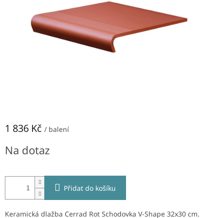
NEJLEVNĚJŠÍ
OBKLADY
SÉRIE
OBKLADŮ
A
DLAŽEB
Naše
prodejna
Značky
1 836 Kč
/ balení
Přihlášení
Měrná
Na dotaz
cena:
Přidat do košíku
Keramická dlažba Cerrad Rot Schodovka V-Shape 32x30 cm.