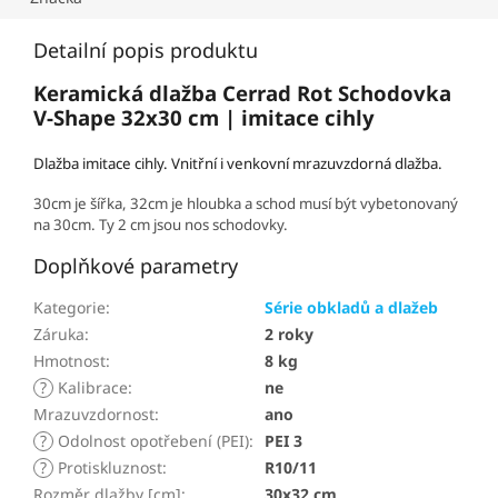
Detailní popis produktu
Keramická dlažba Cerrad Rot Schodovka
V-Shape 32x30 cm | imitace cihly
Dlažba imitace cihly. Vnitřní i venkovní mrazuvzdorná dlažba.
30cm je šířka, 32cm je hloubka a schod musí být vybetonovaný
na 30cm. Ty 2 cm jsou nos schodovky.
Doplňkové parametry
Kategorie
:
Série obkladů a dlažeb
Záruka
:
2 roky
Hmotnost
:
8 kg
?
Kalibrace
:
ne
Mrazuvzdornost
:
ano
?
Odolnost opotřebení (PEI)
:
PEI 3
?
Protiskluznost
:
R10/11
Rozměr dlažby [cm]
:
30x32 cm