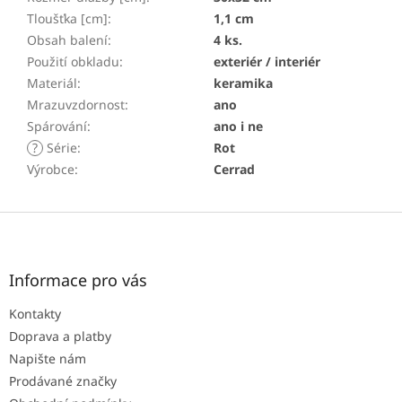
Tloušťka [cm]
:
1,1 cm
Obsah balení
:
4 ks.
Použití obkladu
:
exteriér / interiér
Materiál
:
keramika
Mrazuvzdornost
:
ano
Spárování
:
ano i ne
?
Série
:
Rot
Výrobce
:
Cerrad
Z
á
p
a
Informace pro vás
t
Kontakty
í
Doprava a platby
Napište nám
Prodávané značky