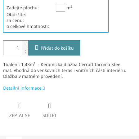
2
Zadejte plochu:
m
Obdržíte:
za cenu:
o celkové hmotnosti:
Přidat do košíku
1balení: 1,43m² - Keramická dlažba Cerrad Tacoma Steel
mat.
V
hodná do venkovních teras i vnitřních částí interiéru.
Dlažba v matném provedení.
Detailní informace
ZEPTAT SE
SDÍLET