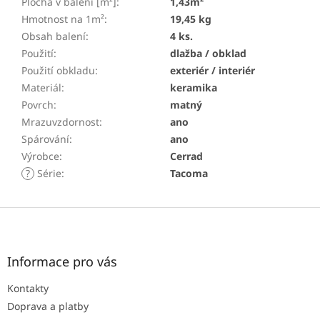
Plocha v balení [m²]
:
1,43m²
Hmotnost na 1m²
:
19,45 kg
Obsah balení
:
4 ks.
Použití
:
dlažba / obklad
Použití obkladu
:
exteriér / interiér
Materiál
:
keramika
Povrch
:
matný
Mrazuvzdornost
:
ano
Spárování
:
ano
Výrobce
:
Cerrad
?
Série
:
Tacoma
Z
á
p
a
Informace pro vás
t
Kontakty
í
Doprava a platby