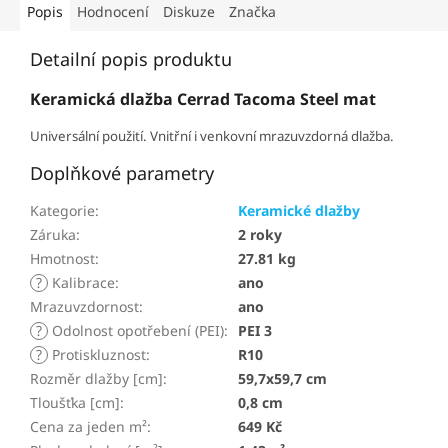
Popis
Hodnocení
Diskuze
Značka
Detailní popis produktu
Keramická dlažba Cerrad Tacoma Steel mat
Universální použití. Vnitřní i venkovní mrazuvzdorná dlažba.
Doplňkové parametry
Kategorie
:
Keramické dlažby
Záruka
:
2 roky
Hmotnost
:
27.81 kg
?
Kalibrace
:
ano
Mrazuvzdornost
:
ano
?
Odolnost opotřebení (PEI)
:
PEI 3
?
Protiskluznost
:
R10
Rozměr dlažby [cm]
:
59,7x59,7 cm
Tloušťka [cm]
:
0,8 cm
Cena za jeden m²
:
649 Kč