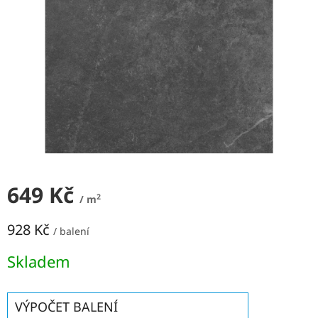
NEJLEVNĚJŠÍ
OBKLADY
SÉRIE
OBKLADŮ
A
DLAŽEB
Naše
prodejna
Značky
649 Kč
Přihlášení
2
/ m
928 Kč
/ balení
Měrná
Skladem
cena:
VÝPOČET BALENÍ