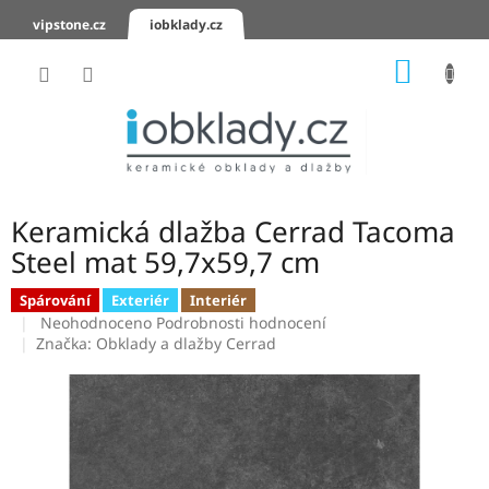
Přejít
vipstone.cz
iobklady.cz
na
obsah
NÁKUP
KOŠÍK
Hodnocení
obchodu
Zaslání
vzorků
Keramická dlažba Cerrad Tacoma
KERAMICKÉ
Steel mat 59,7x59,7 cm
OBKLADY
Spárování
Exteriér
Interiér
Průměrné
KERAMICKÉ
Neohodnoceno
Podrobnosti hodnocení
DLAŽBY
hodnocení
Značka:
Obklady a dlažby Cerrad
produktu
je
SCHODOVKY
0,0
z
KERAMICKÉ
5
PARAPETY
hvězdiček.