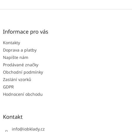
Z
á
p
a
Informace pro vás
t
Kontakty
í
Doprava a platby
Napište nám
Prodávané značky
Obchodní podmínky
Zaslání vzorků
GDPR
Hodnocení obchodu
Kontakt
info
@
iobklady.cz