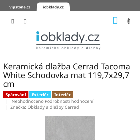
Přejít
vipstone.cz
iobklady.cz
na
obsah
NÁKUP
KOŠÍK
Hodnocení
obchodu
Zaslání
vzorků
Keramická dlažba Cerrad Tacoma
KERAMICKÉ
White Schodovka mat 119,7x29,7
OBKLADY
cm
KERAMICKÉ
Spárování
Exteriér
Interiér
DLAŽBY
Průměrné
Neohodnoceno
Podrobnosti hodnocení
hodnocení
Značka:
Obklady a dlažby Cerrad
produktu
SCHODOVKY
je
0,0
KERAMICKÉ
PARAPETY
z
5