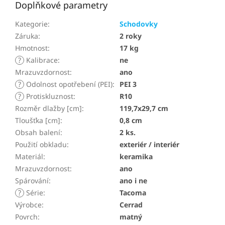
Doplňkové parametry
Kategorie
:
Schodovky
Záruka
:
2 roky
Hmotnost
:
17 kg
?
Kalibrace
:
ne
Mrazuvzdornost
:
ano
?
Odolnost opotřebení (PEI)
:
PEI 3
?
Protiskluznost
:
R10
Rozměr dlažby [cm]
:
119,7x29,7 cm
Tloušťka [cm]
:
0,8 cm
Obsah balení
:
2 ks.
Použití obkladu
:
exteriér / interiér
Materiál
:
keramika
Mrazuvzdornost
:
ano
Spárování
:
ano i ne
?
Série
:
Tacoma
Výrobce
:
Cerrad
Povrch
:
matný