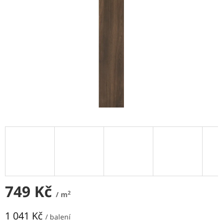
NEJLEVNĚJŠÍ
OBKLADY
SÉRIE
OBKLADŮ
A
DLAŽEB
Naše
prodejna
Značky
Přihlášení
749 Kč
2
/ m
1 041 Kč
/ balení