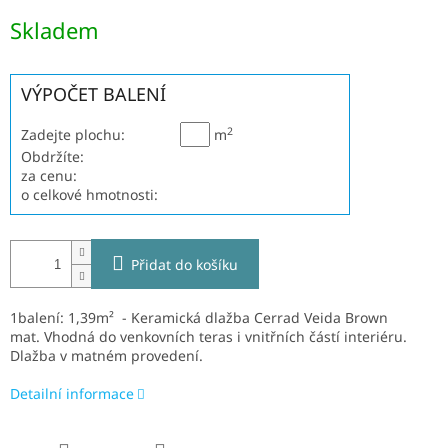
Měrná
Skladem
cena:
VÝPOČET BALENÍ
2
Zadejte plochu:
m
Obdržíte:
za cenu:
o celkové hmotnosti:
Přidat do košíku
1balení: 1,39m² - Keramická dlažba Cerrad Veida Brown
mat.
V
hodná do venkovních teras i vnitřních částí interiéru.
Dlažba v matném provedení.
Detailní informace