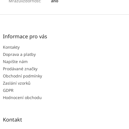
Mrazuvzdornost
:
ano
Z
á
p
a
Informace pro vás
t
Kontakty
í
Doprava a platby
Napište nám
Prodávané značky
Obchodní podmínky
Zaslání vzorků
GDPR
Hodnocení obchodu
Kontakt