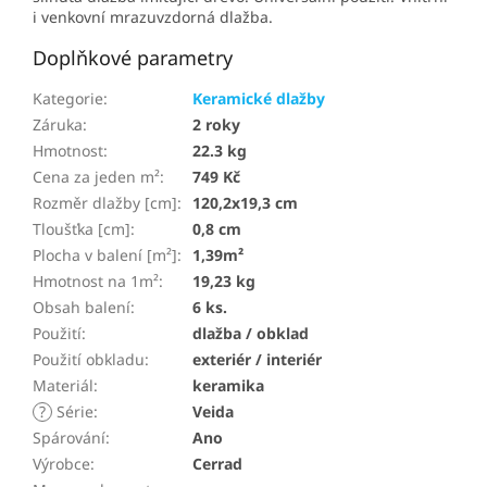
i venkovní mrazuvzdorná dlažba.
Doplňkové parametry
Kategorie
:
Keramické dlažby
Záruka
:
2 roky
Hmotnost
:
22.3 kg
Cena za jeden m²
:
749 Kč
Rozměr dlažby [cm]
:
120,2x19,3 cm
Tloušťka [cm]
:
0,8 cm
Plocha v balení [m²]
:
1,39m²
Hmotnost na 1m²
:
19,23 kg
Obsah balení
:
6 ks.
Použití
:
dlažba / obklad
Použití obkladu
:
exteriér / interiér
Materiál
:
keramika
?
Série
:
Veida
Spárování
:
Ano
Výrobce
:
Cerrad