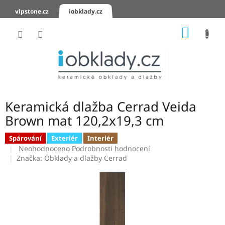
Přejít
vipstone.cz
iobklady.cz
na
obsah
NÁKUP
KOŠÍK
Hodnocení
obchodu
Zaslání
vzorků
Keramická dlažba Cerrad Veida
KERAMICKÉ
Brown mat 120,2x19,3 cm
OBKLADY
Spárování
Exteriér
Interiér
Průměrné
KERAMICKÉ
Neohodnoceno
Podrobnosti hodnocení
DLAŽBY
hodnocení
Značka:
Obklady a dlažby Cerrad
produktu
je
SCHODOVKY
0,0
z
KERAMICKÉ
5
PARAPETY
hvězdiček.