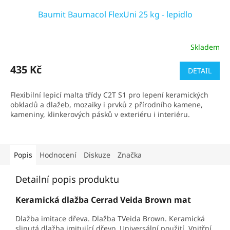
Baumit Baumacol FlexUni 25 kg - lepidlo
Skladem
Průměrné
hodnocení
produktu
435 Kč
DETAIL
je
5,0
Flexibilní lepicí malta třídy C2T S1 pro lepení keramických
z
obkladů a dlažeb, mozaiky i prvků z přírodního kamene,
5
kameniny, klinkerových pásků v exteriéru i interiéru.
hvězdiček.
Popis
Hodnocení
Diskuze
Značka
Detailní popis produktu
Keramická dlažba Cerrad Veida Brown mat
Dlažba imitace dřeva. Dlažba TVeida Brown. Keramická
slinutá dlažba imitující dřevo. Universální použití. Vnitřní