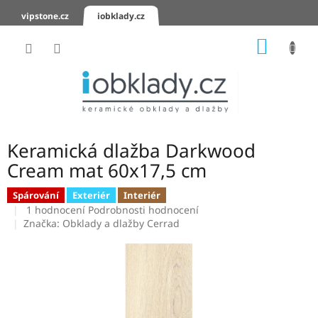
Přejít
vipstone.cz
iobklady.cz
na
obsah
NÁKUP
KOŠÍK
Hodnocení
obchodu
Zaslání
vzorků
Keramická dlažba Darkwood
KERAMICKÉ
Cream mat 60x17,5 cm
OBKLADY
Spárování
Exteriér
Interiér
Průměrné
KERAMICKÉ
1 hodnocení
Podrobnosti hodnocení
DLAŽBY
hodnocení
Značka:
Obklady a dlažby Cerrad
produktu
je
SCHODOVKY
5,0
z
KERAMICKÉ
5
PARAPETY
hvězdiček.