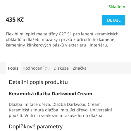
Skladem
Průměrné
hodnocení
produktu
435 Kč
DETAIL
je
5,0
Flexibilní lepicí malta třídy C2T S1 pro lepení keramických
z
obkladů a dlažeb, mozaiky i prvků z přírodního kamene,
5
kameniny, klinkerových pásků v exteriéru i interiéru.
hvězdiček.
Popis
Hodnocení (1)
Diskuze
Značka
Detailní popis produktu
Keramická dlažba Darkwood Cream
Dlažba imitace dřeva. Dlažba Darkwood Cream.
Keramická slinutá dlažba imitující dřevo. Universální
použití. Vnitřní i venkovní mrazuvzdorná dlažba.
Doplňkové parametry