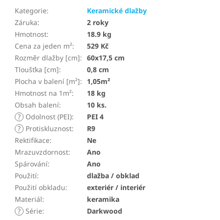
Kategorie
:
Keramické dlažby
Záruka
:
2 roky
Hmotnost
:
18.9 kg
Cena za jeden m²
:
529 Kč
Rozměr dlažby [cm]
:
60x17,5 cm
Tloušťka [cm]
:
0,8 cm
Plocha v balení [m²]
:
1,05m²
Hmotnost na 1m²
:
18 kg
Obsah balení
:
10 ks.
?
Odolnost (PEI)
:
PEI 4
?
Protiskluznost
:
R9
Rektifikace
:
Ne
Mrazuvzdornost
:
Ano
Spárování
:
Ano
Použití
:
dlažba / obklad
Použití obkladu
:
exteriér / interiér
Materiál
:
keramika
?
Série
:
Darkwood