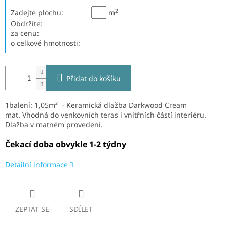
2
Zadejte plochu:
m
Obdržíte:
za cenu:
o celkové hmotnosti:
Přidat do košíku
1balení: 1,05m² - Keramická dlažba Darkwood Cream
mat.
V
hodná do venkovních teras i vnitřních částí interiéru.
Dlažba v matném provedení.
Čekací doba obvykle 1-2 týdny
Detailní informace
ZEPTAT SE
SDÍLET