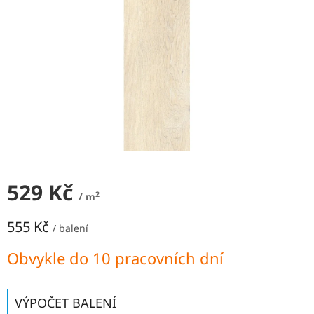
NEJLEVNĚJŠÍ
OBKLADY
SÉRIE
OBKLADŮ
A
DLAŽEB
Naše
prodejna
Značky
529 Kč
Přihlášení
2
/ m
555 Kč
/ balení
Měrná
Obvykle do 10 pracovních dní
cena:
VÝPOČET BALENÍ