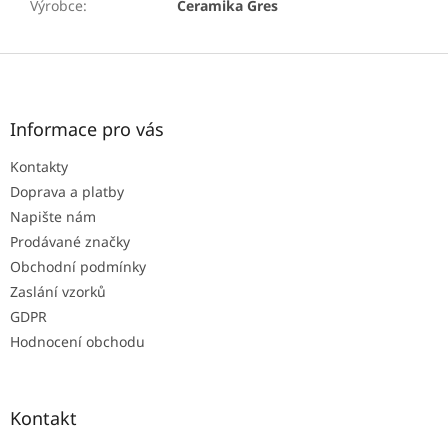
Výrobce
:
Ceramika Gres
Z
á
p
a
Informace pro vás
t
Kontakty
í
Doprava a platby
Napište nám
Prodávané značky
Obchodní podmínky
Zaslání vzorků
GDPR
Hodnocení obchodu
Kontakt