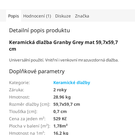
Popis
Hodnocení (1)
Diskuze
Značka
Detailní popis produktu
Keramická dlažba Granby Grey mat 59,7x59,7
cm
Universální použití. Vnitřní i venkovní mrazuvzdorná dlažba.
Doplňkové parametry
Kategorie
:
Keramické dlažby
Záruka
:
2 roky
Hmotnost
:
28.96 kg
Rozměr dlažby [cm]
:
59,7x59,7 cm
Tloušťka [cm]
:
0,7 cm
Cena za jeden m²
:
529 Kč
Plocha v balení [m²]
:
1,78m²
Hmotnost na 1m²
:
16,2 kg