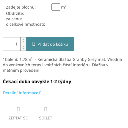
2
Zadejte plochu:
m
Obdržíte:
za cenu:
o celkové hmotnosti:
Přidat do košíku
1balení: 1,78m² - Keramická dlažba Granby Grey mat.
V
hodná
do venkovních teras i vnitřních částí interiéru. Dlažba v
matném provedení.
Čekací doba obvykle 1-2 týdny
Detailní informace
ZEPTAT SE
SDÍLET