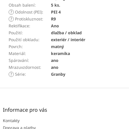
Obsah balení
:
5 ks.
?
Odolnost (PEI)
:
PEI 4
?
Protiskluznost
:
R9
Rektifikace
:
Ano
Použití
:
dlažba / obklad
Použití obkladu
:
exteriér / interiér
Povrch
:
matný
Materiál
:
keramika
Spárování
:
ano
Mrazuvzdornost
:
ano
?
Série
:
Granby
Z
á
p
a
Informace pro vás
t
Kontakty
í
Doprava a platby