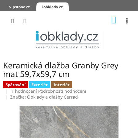
Přejít
vipstone.cz
iobklady.cz
na
obsah
NÁKUP
KOŠÍK
Hodnocení
obchodu
Zaslání
vzorků
Keramická dlažba Granby Grey
KERAMICKÉ
mat 59,7x59,7 cm
OBKLADY
Spárování
Exteriér
Interiér
Průměrné
KERAMICKÉ
1 hodnocení
Podrobnosti hodnocení
DLAŽBY
hodnocení
Značka:
Obklady a dlažby Cerrad
produktu
je
SCHODOVKY
5,0
z
KERAMICKÉ
5
PARAPETY
hvězdiček.