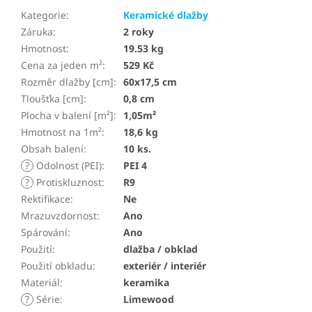
Kategorie
:
Keramické dlažby
Záruka
:
2 roky
Hmotnost
:
19.53 kg
Cena za jeden m²
:
529 Kč
Rozměr dlažby [cm]
:
60x17,5 cm
Tloušťka [cm]
:
0,8 cm
Plocha v balení [m²]
:
1,05m²
Hmotnost na 1m²
:
18,6 kg
Obsah balení
:
10 ks.
?
Odolnost (PEI)
:
PEI 4
?
Protiskluznost
:
R9
Rektifikace
:
Ne
Mrazuvzdornost
:
Ano
Spárování
:
Ano
Použití
:
dlažba / obklad
Použití obkladu
:
exteriér / interiér
Materiál
:
keramika
?
Série
:
Limewood