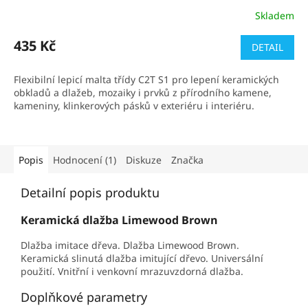
Skladem
Průměrné
hodnocení
produktu
435 Kč
DETAIL
je
5,0
Flexibilní lepicí malta třídy C2T S1 pro lepení keramických
z
obkladů a dlažeb, mozaiky i prvků z přírodního kamene,
5
kameniny, klinkerových pásků v exteriéru i interiéru.
hvězdiček.
Popis
Hodnocení (1)
Diskuze
Značka
Detailní popis produktu
Keramická dlažba Limewood Brown
Dlažba imitace dřeva. Dlažba Limewood Brown.
Keramická slinutá dlažba imitující dřevo. Universální
použití. Vnitřní i venkovní mrazuvzdorná dlažba.
Doplňkové parametry