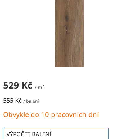
NEJLEVNĚJŠÍ
OBKLADY
SÉRIE
OBKLADŮ
A
DLAŽEB
Naše
prodejna
Značky
529 Kč
Přihlášení
2
/ m
555 Kč
/ balení
Měrná
Obvykle do 10 pracovních dní
cena:
VÝPOČET BALENÍ