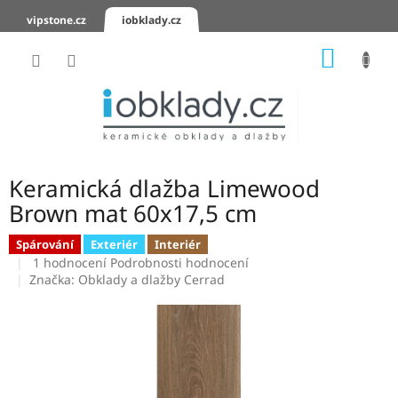
Přejít
vipstone.cz
iobklady.cz
na
obsah
NÁKUP
KOŠÍK
Hodnocení
obchodu
Zaslání
vzorků
Keramická dlažba Limewood
KERAMICKÉ
Brown mat 60x17,5 cm
OBKLADY
Spárování
Exteriér
Interiér
Průměrné
KERAMICKÉ
1 hodnocení
Podrobnosti hodnocení
DLAŽBY
hodnocení
Značka:
Obklady a dlažby Cerrad
produktu
je
SCHODOVKY
5,0
z
KERAMICKÉ
5
PARAPETY
hvězdiček.