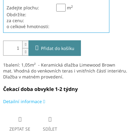
2
Zadejte plochu:
m
Obdržíte:
za cenu:
o celkové hmotnosti:
Přidat do košíku
1balení: 1,05m² - Keramická dlažba Limewood Brown
mat.
V
hodná do venkovních teras i vnitřních částí interiéru.
Dlažba v matném provedení.
Čekací doba obvykle 1-2 týdny
Detailní informace
ZEPTAT SE
SDÍLET