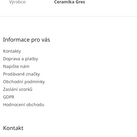
Výrobce
:
Ceramika Gres
Z
á
p
a
Informace pro vás
t
Kontakty
í
Doprava a platby
Napište nám
Prodávané značky
Obchodní podmínky
Zaslání vzorků
GDPR
Hodnocení obchodu
Kontakt