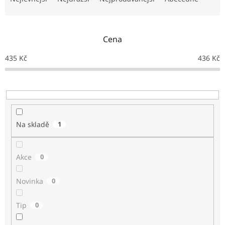
NEJLEVNĚJŠÍ
z
OBKLADY
e
n
SÉRIE
Cena
OBKLADŮ
í
A
p
DLAŽEB
435
Kč
436
Kč
r
o
Naše
d
prodejna
u
k
Značky
t
Na skladě
1
ů
Přihlášení
Akce
0
Novinka
0
Tip
0