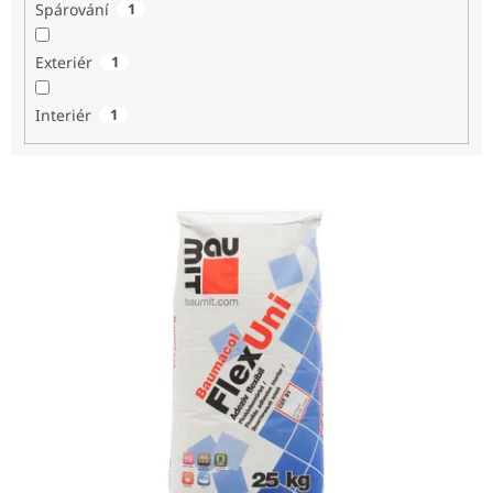
Spárování
1
Exteriér
1
Interiér
1
V
ý
p
i
s
p
r
o
d
u
k
t
ů