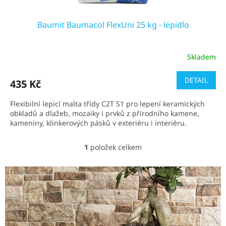
Baumit Baumacol FlexUni 25 kg - lepidlo
Skladem
Průměrné
hodnocení
produktu
DETAIL
435 Kč
je
5,0
Flexibilní lepicí malta třídy C2T S1 pro lepení keramických
z
obkladů a dlažeb, mozaiky i prvků z přírodního kamene,
5
kameniny, klinkerových pásků v exteriéru i interiéru.
hvězdiček.
1
položek celkem
O
v
l
á
d
a
c
í