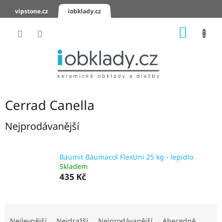
Přejít
vipstone.cz
iobklady.cz
na
obsah
NÁKUP
KOŠÍK
Hodnocení
obchodu
Zaslání
vzorků
Cerrad Canella
KERAMICKÉ
OBKLADY
Nejprodávanější
KERAMICKÉ
DLAŽBY
Baumit Baumacol FlexUni 25 kg - lepidlo
Skladem
435 Kč
SCHODOVKY
KERAMICKÉ
Ř
PARAPETY
a
Nejlevnější
Nejdražší
Nejprodávanější
Abecedně