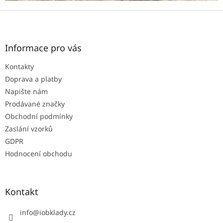
p
r
Z
v
á
k
p
y
a
Informace pro vás
v
t
ý
Kontakty
p
í
i
Doprava a platby
s
Napište nám
u
Prodávané značky
Obchodní podmínky
Zaslání vzorků
GDPR
Hodnocení obchodu
Kontakt
info
@
iobklady.cz