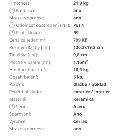
Hmotnost
:
21.9 kg
?
Kalibrace
:
ano
Mrazuvzdornost
:
ano
?
Odolnost opotřebení (PEI)
:
PEI 4
?
Protiskluznost
:
R9
Cena za jeden m²
:
799 Kč
Rozměr dlažby [cm]
:
120,2x19,3 cm
Tloušťka [cm]
:
0,8 cm
Plocha v balení [m²]
:
1,16m²
Hmotnost na 1m²
:
18,9 kg
Obsah balení
:
5 ks.
Použití
:
dlažba / obklad
Použití obkladu
:
exteriér / interiér
Materiál
:
keramika
?
Série
:
Acero
Spárování
:
Ano
Výrobce
:
Cerrad
Mrazuvzdornost
:
ano