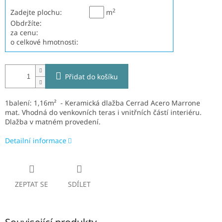
2
Zadejte plochu:
m
Obdržíte:
za cenu:
o celkové hmotnosti:
Přidat do košíku
1balení: 1,16m² - Keramická dlažba Cerrad Acero Marrone
mat.
V
hodná do venkovních teras i vnitřních částí interiéru.
Dlažba v matném provedení.
Detailní informace
ZEPTAT SE
SDÍLET