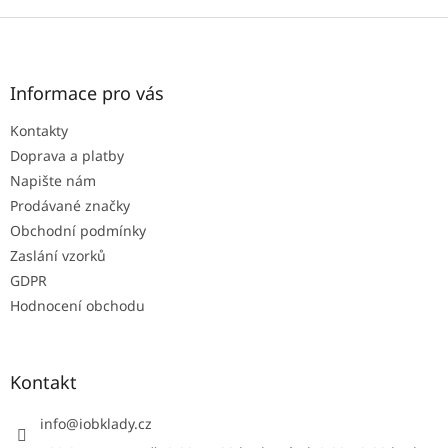
Z
á
p
a
Informace pro vás
t
Kontakty
í
Doprava a platby
Napište nám
Prodávané značky
Obchodní podmínky
Zaslání vzorků
GDPR
Hodnocení obchodu
Kontakt
info
@
iobklady.cz