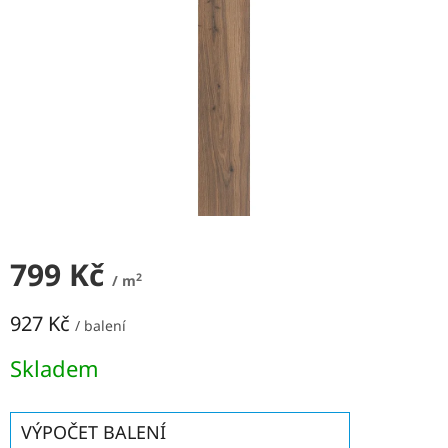
NEJLEVNĚJŠÍ
OBKLADY
SÉRIE
OBKLADŮ
A
DLAŽEB
Naše
prodejna
Značky
799 Kč
Přihlášení
2
/ m
927 Kč
/ balení
Měrná
Skladem
cena:
VÝPOČET BALENÍ