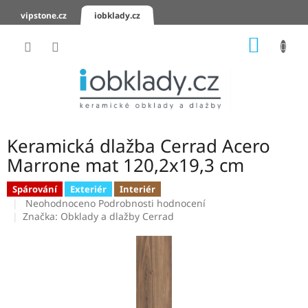
Přejít
vipstone.cz
iobklady.cz
na
obsah
NÁKUP
KOŠÍK
Hodnocení
obchodu
Zaslání
vzorků
Keramická dlažba Cerrad Acero
KERAMICKÉ
Marrone mat 120,2x19,3 cm
OBKLADY
Spárování
Exteriér
Interiér
Průměrné
KERAMICKÉ
Neohodnoceno
Podrobnosti hodnocení
DLAŽBY
hodnocení
Značka:
Obklady a dlažby Cerrad
produktu
je
SCHODOVKY
0,0
z
KERAMICKÉ
5
PARAPETY
hvězdiček.