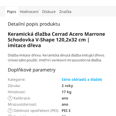
Popis
Hodnocení
Diskuze
Značka
Detailní popis produktu
Keramická dlažba Cerrad Acero Marrone
Schodovka V-Shape 120,2x32 cm |
imitace dřeva
Dlažba imitace dřeva. Keramická slinutá dlažba imitující dřevo.
Universální použití. Vnitřní i venkovní mrazuvzdorná dlažba.
Doplňkové parametry
Kategorie
:
Série obkladů a dlažeb
Záruka
:
2 roky
Hmotnost
:
17 kg
?
Kalibrace
:
ano
Mrazuvzdornost
:
ano
?
Odolnost opotřebení (PEI)
:
PEI 3