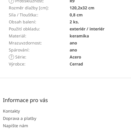
?
Protiskluznost
:
R9
Rozměr dlažby [cm]
:
120,2x32 cm
Síla / Tloušťka:
:
0,8 cm
Obsah balení
:
2 ks.
Použití obkladu
:
exteriér / interiér
Materiál
:
keramika
Mrazuvzdornost
:
ano
Spárování
:
ano
?
Série
:
Acero
Výrobce
:
Cerrad
Z
á
p
a
Informace pro vás
t
Kontakty
í
Doprava a platby
Napište nám