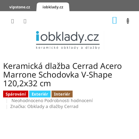
Přejít
vipstone.cz
iobklady.cz
na
obsah
NÁKUP
KOŠÍK
Hodnocení
obchodu
Zaslání
vzorků
Keramická dlažba Cerrad Acero
KERAMICKÉ
Marrone Schodovka V-Shape
OBKLADY
120,2x32 cm
KERAMICKÉ
Spárování
Exteriér
Interiér
DLAŽBY
Průměrné
Neohodnoceno
Podrobnosti hodnocení
hodnocení
Značka:
Obklady a dlažby Cerrad
produktu
SCHODOVKY
je
0,0
KERAMICKÉ
PARAPETY
z
5