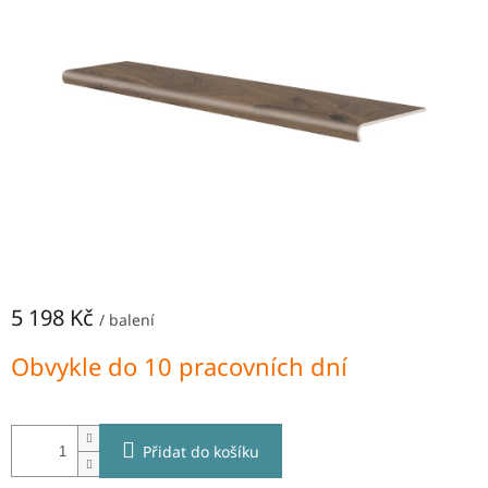
hvězdiček.
NEJLEVNĚJŠÍ
OBKLADY
SÉRIE
OBKLADŮ
A
DLAŽEB
Naše
prodejna
Značky
Přihlášení
5 198 Kč
/ balení
Měrná
Obvykle do 10 pracovních dní
cena:
Přidat do košíku