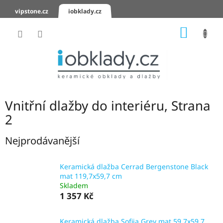
Přejít
vipstone.cz
iobklady.cz
na
obsah
NÁKUP
KOŠÍK
Hodnocení
obchodu
Zaslání
vzorků
Vnitřní dlažby do interiéru
, Strana
KERAMICKÉ
2
OBKLADY
Nejprodávanější
KERAMICKÉ
DLAŽBY
Keramická dlažba Cerrad Bergenstone Black
mat 119,7x59,7 cm
SCHODOVKY
Skladem
1 357 Kč
KERAMICKÉ
PARAPETY
Keramická dlažba Sofija Grey mat 59,7x59,7