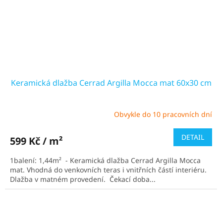
Keramická dlažba Cerrad Argilla Mocca mat 60x30 cm
Obvykle do 10 pracovních dní
Průměrné
hodnocení
produktu
DETAIL
599 Kč / m²
je
5,0
1balení: 1,44m² - Keramická dlažba Cerrad Argilla Mocca
z
mat. Vhodná do venkovních teras i vnitřních částí interiéru.
5
Dlažba v matném provedení. Čekací doba...
hvězdiček.