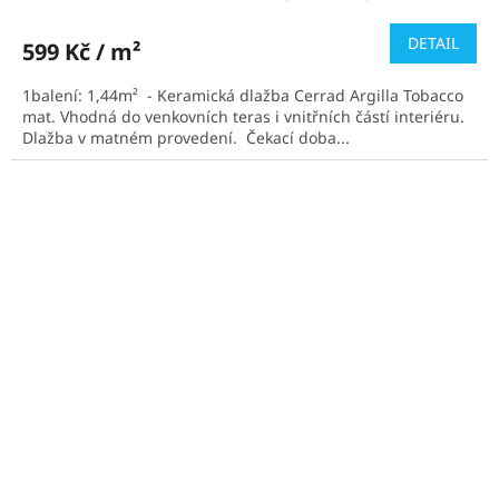
hodnocení
produktu
DETAIL
599 Kč / m²
je
5,0
1balení: 1,44m² - Keramická dlažba Cerrad Argilla Tobacco
z
mat. Vhodná do venkovních teras i vnitřních částí interiéru.
5
Dlažba v matném provedení. Čekací doba...
hvězdiček.