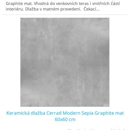
Graphite mat. Vhodná do venkovních teras i vnitřních částí
interiéru. Dlažba v matném provedení. Čekací...
Keramická dlažba Cerrad Modern Sepia Graphite mat
60x60 cm