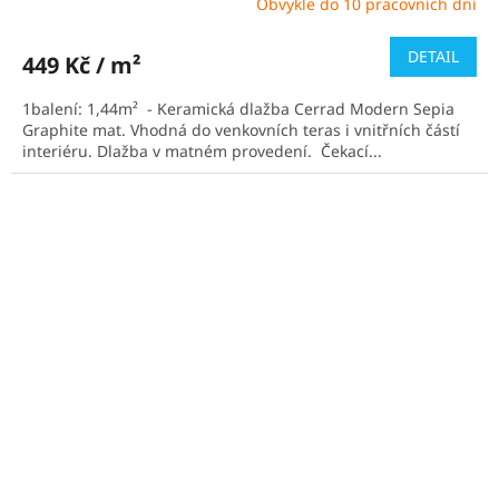
Obvykle do 10 pracovních dní
Průměrné
hodnocení
produktu
DETAIL
449 Kč / m²
je
5,0
1balení: 1,44m² - Keramická dlažba Cerrad Modern Sepia
z
Graphite mat. Vhodná do venkovních teras i vnitřních částí
5
interiéru. Dlažba v matném provedení. Čekací...
hvězdiček.