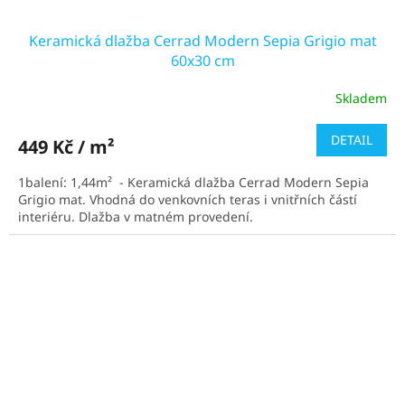
Keramická dlažba Cerrad Modern Sepia Grigio mat
60x30 cm
Skladem
Průměrné
hodnocení
produktu
DETAIL
449 Kč / m²
je
5,0
1balení: 1,44m² - Keramická dlažba Cerrad Modern Sepia
z
Grigio mat. Vhodná do venkovních teras i vnitřních částí
5
interiéru. Dlažba v matném provedení.
hvězdiček.