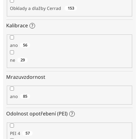
Obklady a dlažby Cerrad
153
Kalibrace
?
ano
56
ne
29
Mrazuvzdornost
ano
85
Odolnost opotřebení (PEI)
?
PEI 4
57