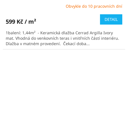
Obvykle do 10 pracovních dní
Průměrné
hodnocení
produktu
DETAIL
599 Kč / m²
je
5,0
1balení: 1,44m² - Keramická dlažba Cerrad Argilla Ivory
z
mat. Vhodná do venkovních teras i vnitřních částí interiéru.
5
Dlažba v matném provedení. Čekací doba...
hvězdiček.