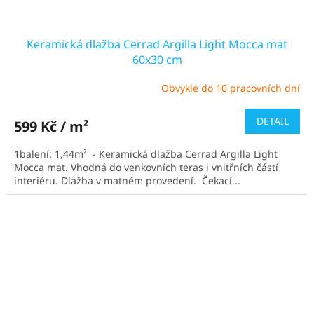
Keramická dlažba Cerrad Argilla Light Mocca mat
60x30 cm
Obvykle do 10 pracovních dní
Průměrné
hodnocení
produktu
DETAIL
599 Kč / m²
je
5,0
1balení: 1,44m² - Keramická dlažba Cerrad Argilla Light
z
Mocca mat. Vhodná do venkovních teras i vnitřních částí
5
interiéru. Dlažba v matném provedení. Čekací...
hvězdiček.