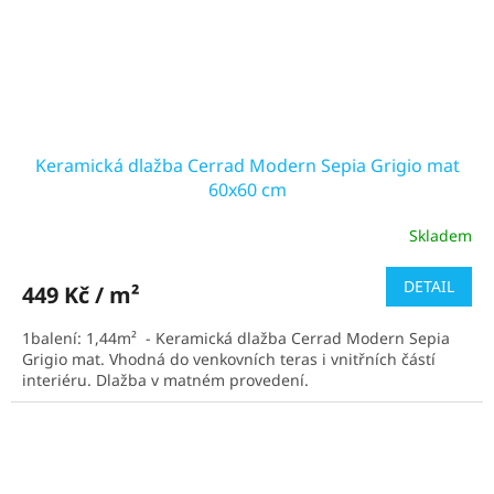
Keramická dlažba Cerrad Modern Sepia Grigio mat
60x60 cm
Skladem
Průměrné
hodnocení
produktu
DETAIL
449 Kč / m²
je
5,0
1balení: 1,44m² - Keramická dlažba Cerrad Modern Sepia
z
Grigio mat. Vhodná do venkovních teras i vnitřních částí
5
interiéru. Dlažba v matném provedení.
hvězdiček.