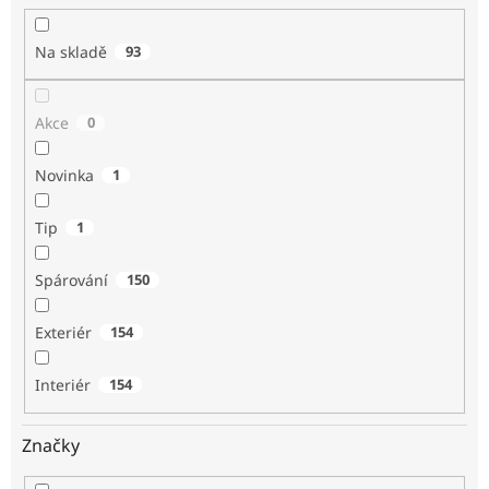
k
t
Na skladě
93
ů
Akce
0
Novinka
1
Tip
1
Spárování
150
Exteriér
154
Interiér
154
Značky