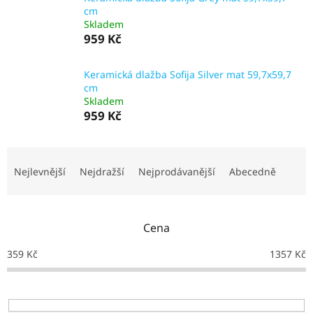
NEJLEVNĚJŠÍ
cm
OBKLADY
Skladem
959 Kč
SÉRIE
OBKLADŮ
A
DLAŽEB
Keramická dlažba Sofija Silver mat 59,7x59,7
cm
Skladem
Naše
959 Kč
prodejna
Značky
Ř
a
Nejlevnější
Nejdražší
Nejprodávanější
Abecedně
z
Přihlášení
e
n
Cena
í
p
359
Kč
1357
Kč
r
o
d
u