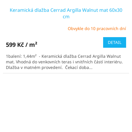
Keramická dlažba Cerrad Argilla Walnut mat 60x30
cm
Obvykle do 10 pracovních dní
Průměrné
hodnocení
produktu
DETAIL
599 Kč / m²
je
5,0
1balení: 1,44m² - Keramická dlažba Cerrad Argilla Walnut
z
mat. Vhodná do venkovních teras i vnitřních částí interiéru.
5
Dlažba v matném provedení. Čekací doba...
hvězdiček.