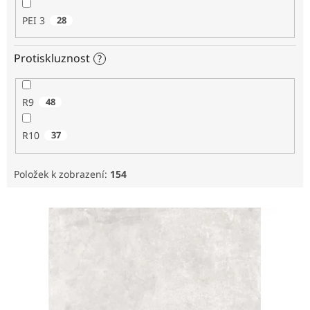
PEI 3
28
Protiskluznost
?
R9
48
R10
37
Položek k zobrazení:
154
V
ý
p
i
s
p
r