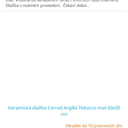
5
Dlažba v matném provedení. Čekací doba...
hvězdiček.
Keramická dlažba Cerrad Argilla Tobacco mat 60x30
cm
Obvykle do 10 pracovních dní
Průměrné