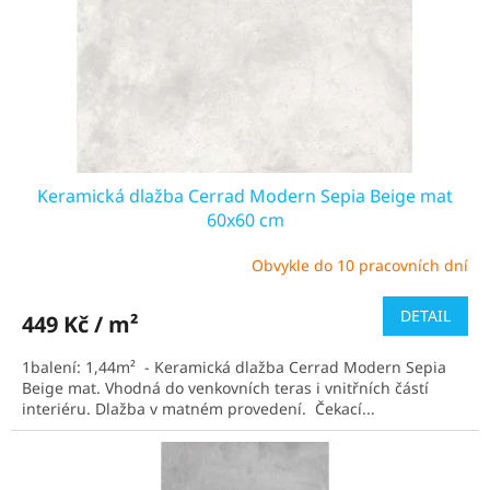
o
d
u
k
t
ů
Keramická dlažba Cerrad Modern Sepia Beige mat
60x60 cm
Obvykle do 10 pracovních dní
Průměrné
hodnocení
produktu
DETAIL
449 Kč / m²
je
5,0
1balení: 1,44m² - Keramická dlažba Cerrad Modern Sepia
z
Beige mat. Vhodná do venkovních teras i vnitřních částí
5
interiéru. Dlažba v matném provedení. Čekací...
hvězdiček.